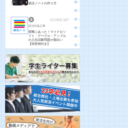
就活ノートの作り方
SCORE:387
就活特集記事
実際にあった！マイクロソ
フト・グーグル・アップル
の入社試験問題が面白い
【回答例付き】