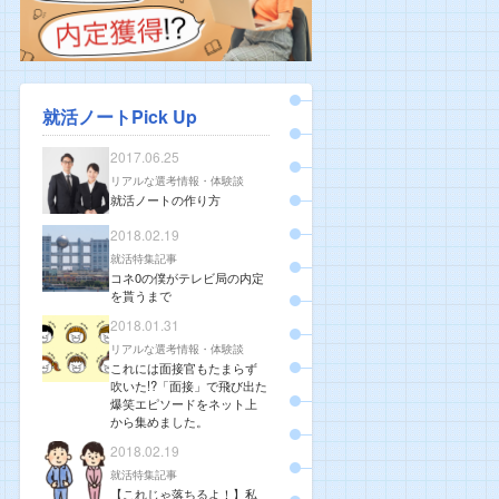
就活ノートPick Up
2017.06.25
リアルな選考情報・体験談
就活ノートの作り方
2018.02.19
就活特集記事
コネ0の僕がテレビ局の内定
を貰うまで
2018.01.31
リアルな選考情報・体験談
これには面接官もたまらず
吹いた!?「面接」で飛び出た
爆笑エピソードをネット上
から集めました。
2018.02.19
就活特集記事
【これじゃ落ちるよ！】私