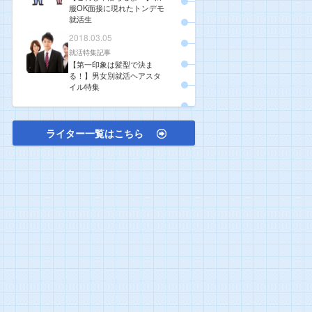
服OK面接に現れたトンデモ
就活生
2018.03.05
就活特集記事
【第一印象は髪型で決ま
る！】男女別就活ヘアスタ
イル特集
ライター一覧はこちら