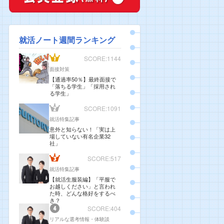
就活ノート週間ランキング
SCORE:1144
面接対策
【通過率50％】最終面接で
「落ちる学生」「採用され
る学生」
SCORE:1091
就活特集記事
意外と知らない！「実は上
場していない有名企業32
社」
SCORE:517
就活特集記事
【就活生服装編】「平服で
お越しください」と言われ
た時、どんな格好をするべ
き？
SCORE:404
リアルな選考情報・体験談