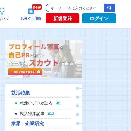
新規登録
ログイン
ウハウ
お役立ち情報
就活特集
就活のプロが語る
40
就活特集記事
633
業界・企業研究