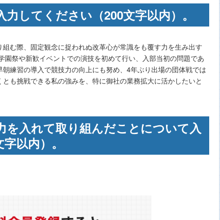
入力してください（200文字以内）。
り組む際、固定観念に捉われぬ改革心が常識をも覆す力を生み出す
や学園祭や新歓イベントでの演技を初めて行い、入部当初の問題であ
早朝練習の導入で競技力の向上にも努め、4年ぶり出場の団体戦では
くとも挑戦できる私の強みを、特に御社の業務拡大に活かしたいと
力を入れて取り組んだことについて入
文字以内）。