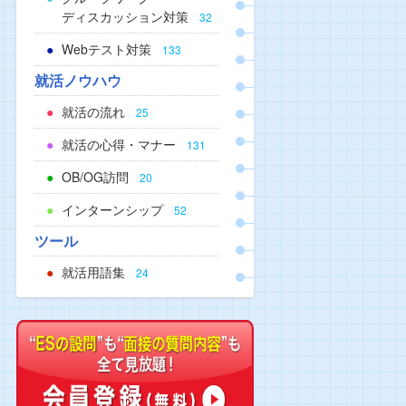
ディスカッション対策
32
Webテスト対策
133
就活ノウハウ
就活の流れ
25
就活の心得・マナー
131
OB/OG訪問
20
インターンシップ
52
ツール
就活用語集
24