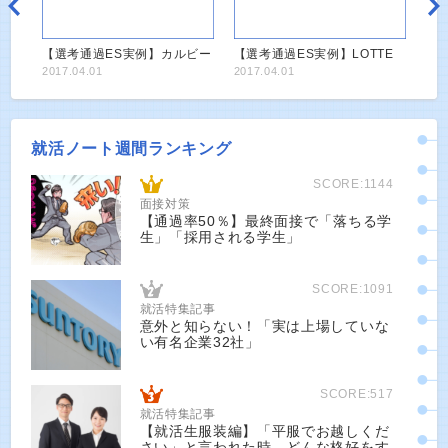
【選考通過ES実例】カルビー
【選考通過ES実例】LOTTE
2017.04.01
2017.04.01
就活ノート週間ランキング
SCORE:1144
面接対策
【通過率50％】最終面接で「落ちる学
生」「採用される学生」
SCORE:1091
就活特集記事
意外と知らない！「実は上場していな
い有名企業32社」
SCORE:517
就活特集記事
【就活生服装編】「平服でお越しくだ
さい」と言われた時、どんな格好をす