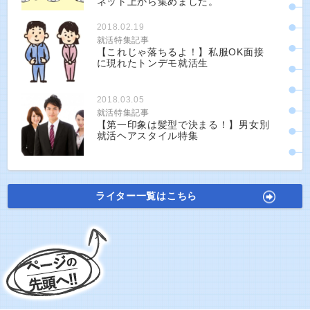
ネット上から集めました。
2018.02.19
就活特集記事
【これじゃ落ちるよ！】私服OK面接
に現れたトンデモ就活生
2018.03.05
就活特集記事
【第一印象は髪型で決まる！】男女別
就活ヘアスタイル特集
ライター一覧はこちら