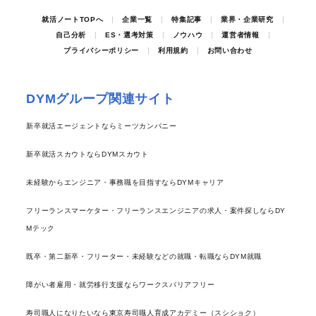
就活ノートTOPへ
企業一覧
特集記事
業界・企業研究
自己分析
ES・選考対策
ノウハウ
運営者情報
プライバシーポリシー
利用規約
お問い合わせ
DYMグループ関連サイト
新卒就活エージェントならミーツカンパニー
新卒就活スカウトならDYMスカウト
未経験からエンジニア・事務職を目指すならDYMキャリア
フリーランスマーケター・フリーランスエンジニアの求人・案件探しならDY
Mテック
既卒・第二新卒・フリーター・未経験などの就職・転職ならDYM就職
障がい者雇用・就労移行支援ならワークスバリアフリー
寿司職人になりたいなら東京寿司職人育成アカデミー（スシショク）