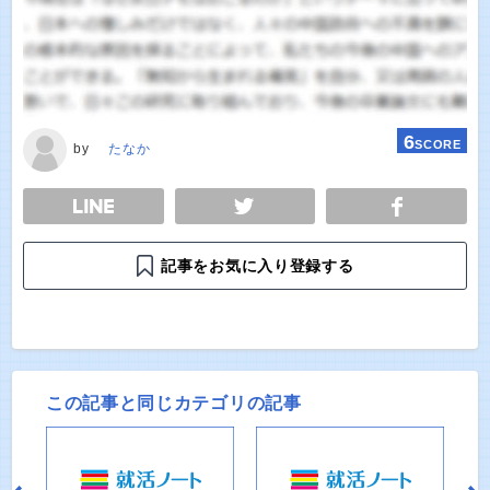
6
SCORE
by
たなか
E
TWEET
SHARE
記事をお気に入り登録する
この記事と同じカテゴリの記事