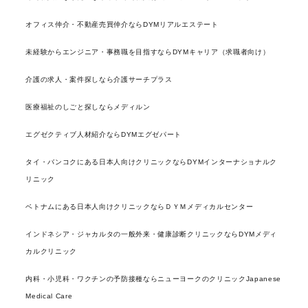
オフィス仲介・不動産売買仲介ならDYMリアルエステート
未経験からエンジニア・事務職を目指すならDYMキャリア（求職者向け）
介護の求人・案件探しなら介護サーチプラス
医療福祉のしごと探しならメディルン
エグゼクティブ人材紹介ならDYMエグゼパート
タイ・バンコクにある日本人向けクリニックならDYMインターナショナルク
リニック
ベトナムにある日本人向けクリニックならＤＹＭメディカルセンター
インドネシア・ジャカルタの一般外来・健康診断クリニックならDYMメディ
カルクリニック
内科・小児科・ワクチンの予防接種ならニューヨークのクリニックJapanese
Medical Care