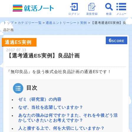
メニュー
ログイン
新規登録
検索
トップ
カテゴリー一覧
通過エントリーシート実例
【選考通過ES実例】良
品計画
6
SCORE
通過ES実例
2017.07.13
【選考通過ES実例】良品計画
『無印良品』を扱う株式会社良品計画の通過ESです！
目次
ゼミ（研究室）の内容
なぜ、当社を志望していますか？
あなたの強みは何ですか？また、それを今後どう活
かしていきたいとお考えですか？
人と接する上で、何を大切にしていますか？