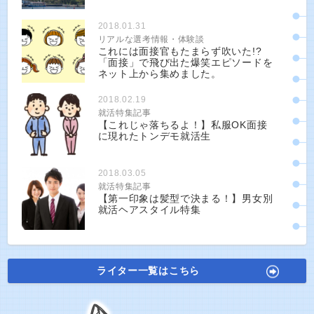
2018.01.31
リアルな選考情報・体験談
これには面接官もたまらず吹いた!?
「面接」で飛び出た爆笑エピソードを
ネット上から集めました。
2018.02.19
就活特集記事
【これじゃ落ちるよ！】私服OK面接
に現れたトンデモ就活生
2018.03.05
就活特集記事
【第一印象は髪型で決まる！】男女別
就活ヘアスタイル特集
ライター一覧はこちら