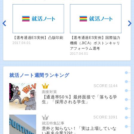
【選考通過ES実例】凸版印刷
【選考通過ES実例】国際協力
2017.04.01
機構（JICA）ボストンキャリ
アフォーラム選考
2017.04.01
就活ノート週間ランキング
SCORE:1144
面接対策
【通過率50％】最終面接で「落ちる学
生」「採用される学生」
SCORE:1091
就活特集記事
意外と知らない！「実は上場していな
い有名企業32社」