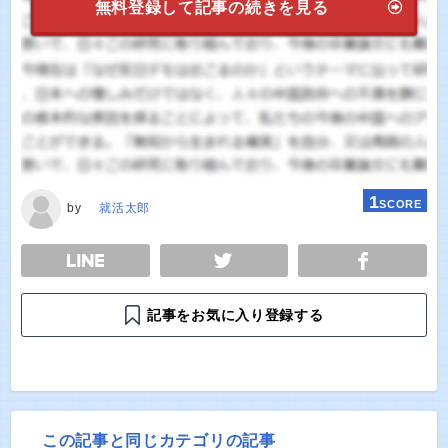
無料登録して記事の続きを見る
1
SCORE
by
就活太郎
E
TWEET
SHARE
記事をお気に入り登録する
この記事と同じカテゴリの記事