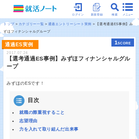
メニュー
ログイン
新規登録
検索
トップ
カテゴリー一覧
通過エントリーシート実例
【選考通過ES事例】み
ずほフィナンシャルグループ
1
SCORE
通過ES実例
2017.07.24
【選考通過ES事例】みずほフィナンシャルグル
ープ
みずほのESです！
目次
就職の際重視すること
志望理由
力を入れて取り組んだ出来事