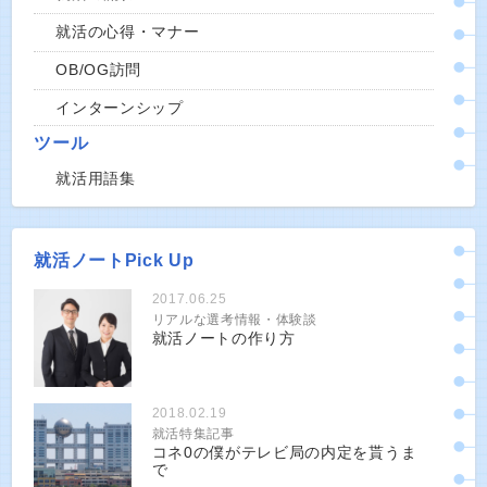
就活の心得・マナー
OB/OG訪問
インターンシップ
ツール
就活用語集
就活ノートPick Up
2017.06.25
リアルな選考情報・体験談
就活ノートの作り方
2018.02.19
就活特集記事
コネ0の僕がテレビ局の内定を貰うま
で