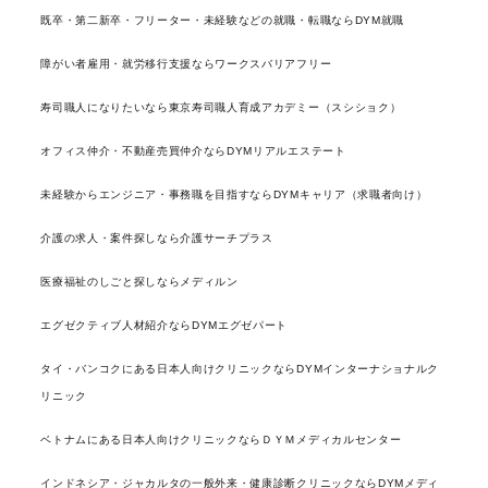
既卒・第二新卒・フリーター・未経験などの就職・転職ならDYM就職
障がい者雇用・就労移行支援ならワークスバリアフリー
寿司職人になりたいなら東京寿司職人育成アカデミー（スシショク）
オフィス仲介・不動産売買仲介ならDYMリアルエステート
未経験からエンジニア・事務職を目指すならDYMキャリア（求職者向け）
介護の求人・案件探しなら介護サーチプラス
医療福祉のしごと探しならメディルン
エグゼクティブ人材紹介ならDYMエグゼパート
タイ・バンコクにある日本人向けクリニックならDYMインターナショナルク
リニック
ベトナムにある日本人向けクリニックならＤＹＭメディカルセンター
インドネシア・ジャカルタの一般外来・健康診断クリニックならDYMメディ