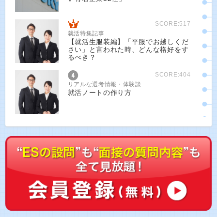
SCORE:517
就活特集記事
【就活生服装編】「平服でお越しくだ
さい」と言われた時、どんな格好をす
るべき？
SCORE:404
リアルな選考情報・体験談
就活ノートの作り方