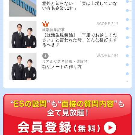
意外と知らない！「実は上場していな
い有名企業32社」
SCORE:517
就活特集記事
【就活生服装編】「平服でお越しくだ
さい」と言われた時、どんな格好をす
るべき？
SCORE:404
リアルな選考情報・体験談
就活ノートの作り方