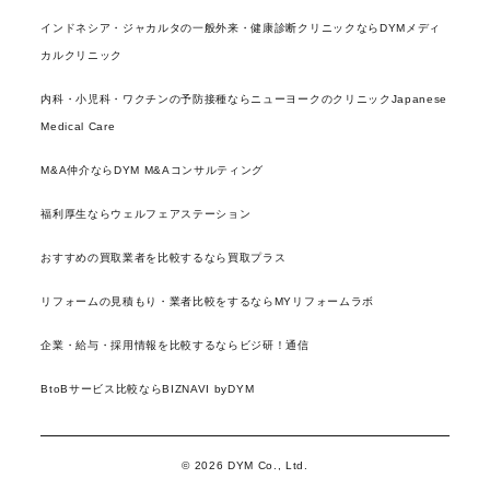
インドネシア・ジャカルタの一般外来・健康診断クリニックならDYMメディ
カルクリニック
内科・小児科・ワクチンの予防接種ならニューヨークのクリニックJapanese
Medical Care
M&A仲介ならDYM M&Aコンサルティング
福利厚生ならウェルフェアステーション
おすすめの買取業者を比較するなら買取プラス
リフォームの見積もり・業者比較をするならMYリフォームラボ
企業・給与・採用情報を比較するならビジ研！通信
BtoBサービス比較ならBIZNAVI byDYM
© 2026 DYM Co., Ltd.