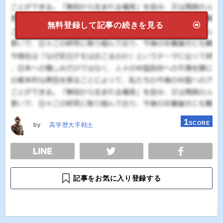
無料登録して記事の続きを見る
1
SCORE
by
高学歴大手戦士
E
TWEET
SHARE
記事をお気に入り登録する