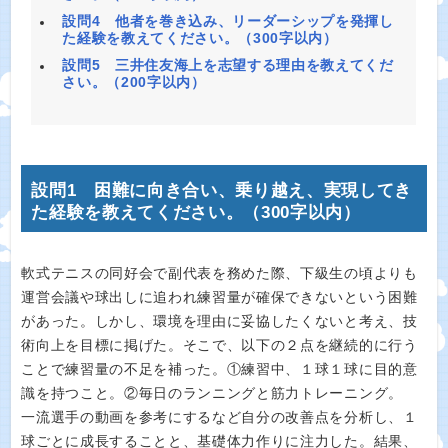
設問4 他者を巻き込み、リーダーシップを発揮し
た経験を教えてください。（300字以内）
設問5 三井住友海上を志望する理由を教えてくだ
さい。（200字以内）
設問1 困難に向き合い、乗り越え、実現してき
た経験を教えてください。（300字以内）
軟式テニスの同好会で副代表を務めた際、下級生の頃よりも
運営会議や球出しに追われ練習量が確保できないという困難
があった。しかし、環境を理由に妥協したくないと考え、技
術向上を目標に掲げた。そこで、以下の２点を継続的に行う
ことで練習量の不足を補った。①練習中、１球１球に目的意
識を持つこと。②毎日のランニングと筋力トレーニング。
一流選手の動画を参考にするなど自分の改善点を分析し、１
球ごとに成長することと、基礎体力作りに注力した。結果、