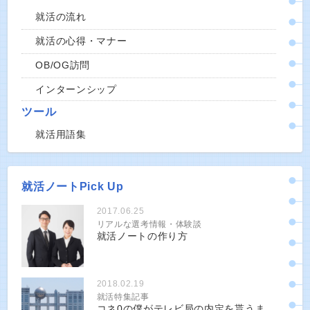
就活の流れ
就活の心得・マナー
OB/OG訪問
インターンシップ
ツール
就活用語集
就活ノートPick Up
2017.06.25
リアルな選考情報・体験談
就活ノートの作り方
2018.02.19
就活特集記事
コネ0の僕がテレビ局の内定を貰うま