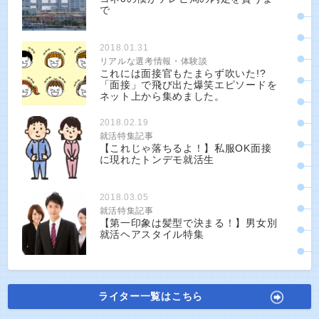
で
2018.01.31
リアルな選考情報・体験談
これには面接官もたまらず吹いた!?
「面接」で飛び出た爆笑エピソードを
ネット上から集めました。
2018.02.19
就活特集記事
【これじゃ落ちるよ！】私服OK面接
に現れたトンデモ就活生
2018.03.05
就活特集記事
【第一印象は髪型で決まる！】男女別
就活ヘアスタイル特集
ライター一覧はこちら