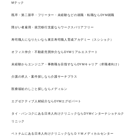
Mテック
既卒・第二新卒・フリーター・未経験などの就職・転職ならDYM就職
障がい者雇用・就労移行支援ならワークスバリアフリー
寿司職人になりたいなら東京寿司職人育成アカデミー（スシショク）
オフィス仲介・不動産売買仲介ならDYMリアルエステート
未経験からエンジニア・事務職を目指すならDYMキャリア（求職者向け）
介護の求人・案件探しなら介護サーチプラス
医療福祉のしごと探しならメディルン
エグゼクティブ人材紹介ならDYMエグゼパート
タイ・バンコクにある日本人向けクリニックならDYMインターナショナルク
リニック
ベトナムにある日本人向けクリニックならＤＹＭメディカルセンター