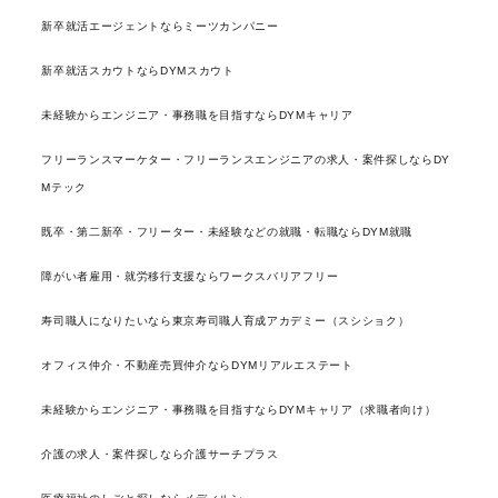
新卒就活エージェントならミーツカンパニー
新卒就活スカウトならDYMスカウト
未経験からエンジニア・事務職を目指すならDYMキャリア
フリーランスマーケター・フリーランスエンジニアの求人・案件探しならDY
Mテック
既卒・第二新卒・フリーター・未経験などの就職・転職ならDYM就職
障がい者雇用・就労移行支援ならワークスバリアフリー
寿司職人になりたいなら東京寿司職人育成アカデミー（スシショク）
オフィス仲介・不動産売買仲介ならDYMリアルエステート
未経験からエンジニア・事務職を目指すならDYMキャリア（求職者向け）
介護の求人・案件探しなら介護サーチプラス