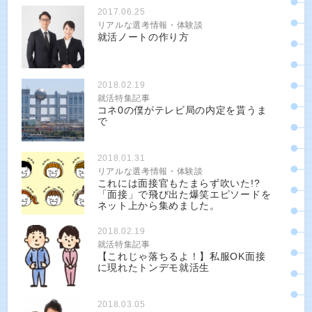
2017.06.25
リアルな選考情報・体験談
就活ノートの作り方
2018.02.19
就活特集記事
コネ0の僕がテレビ局の内定を貰うま
で
2018.01.31
リアルな選考情報・体験談
これには面接官もたまらず吹いた!?
「面接」で飛び出た爆笑エピソードを
ネット上から集めました。
2018.02.19
就活特集記事
【これじゃ落ちるよ！】私服OK面接
に現れたトンデモ就活生
2018.03.05