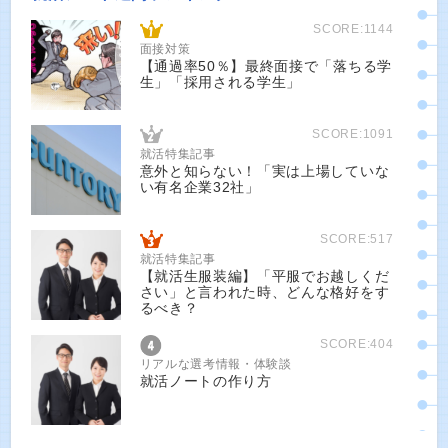
SCORE:1144
面接対策
【通過率50％】最終面接で「落ちる学
生」「採用される学生」
SCORE:1091
就活特集記事
意外と知らない！「実は上場していな
い有名企業32社」
SCORE:517
就活特集記事
【就活生服装編】「平服でお越しくだ
さい」と言われた時、どんな格好をす
るべき？
SCORE:404
リアルな選考情報・体験談
就活ノートの作り方