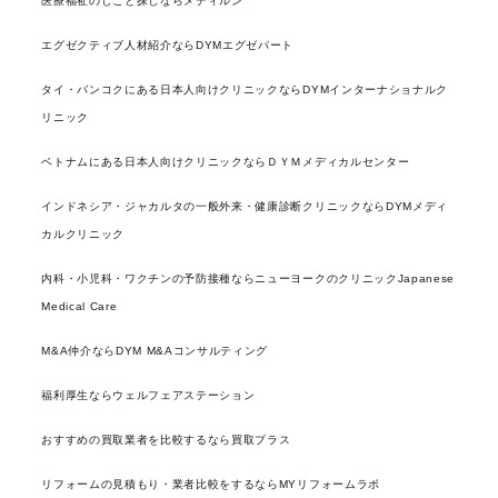
医療福祉のしごと探しならメディルン
エグゼクティブ人材紹介ならDYMエグゼパート
タイ・バンコクにある日本人向けクリニックならDYMインターナショナルク
リニック
ベトナムにある日本人向けクリニックならＤＹＭメディカルセンター
インドネシア・ジャカルタの一般外来・健康診断クリニックならDYMメディ
カルクリニック
内科・小児科・ワクチンの予防接種ならニューヨークのクリニックJapanese
Medical Care
M&A仲介ならDYM M&Aコンサルティング
福利厚生ならウェルフェアステーション
おすすめの買取業者を比較するなら買取プラス
リフォームの見積もり・業者比較をするならMYリフォームラボ