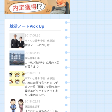
就活ノートPick Up
2017.06.25
リアルな選考情報・体験談
就活ノートの作り方
2018.02.19
就活特集記事
コネ0の僕がテレビ局の内定
を貰うまで
2018.01.31
リアルな選考情報・体験談
これには面接官もたまらず
吹いた!?「面接」で飛び出た
爆笑エピソードをネット上
から集めました。
2018.02.19
就活特集記事
【これじゃ落ちるよ！】私