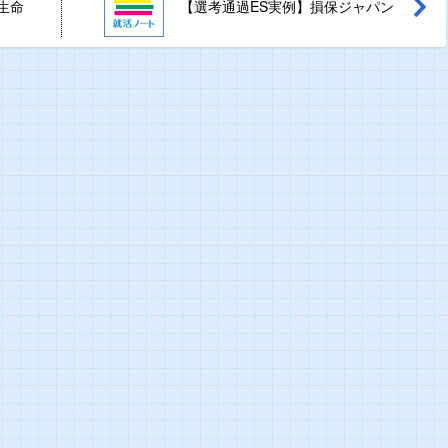
生命
【選考通過ES実例】損保ジャパン