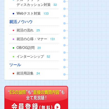
ディスカッション対策
32
Webテスト対策
133
就活ノウハウ
就活の流れ
25
就活の心得・マナー
131
OB/OG訪問
20
インターンシップ
52
ツール
就活用語集
24