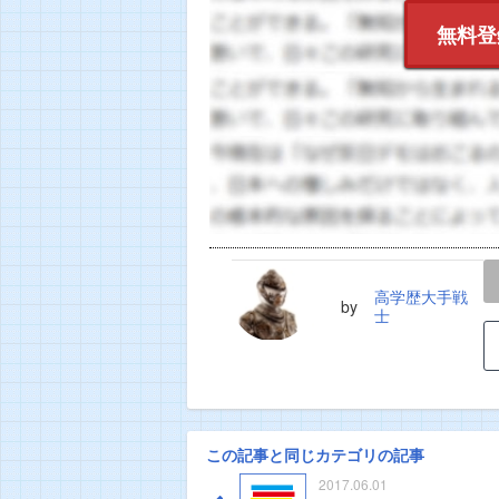
無料登
LINE
TWEET
高学歴大手戦
by
士
この記事と同じカテゴリの記事
2017.06.01