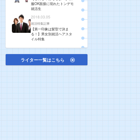
服OK面接に現れたトンデモ
就活生
2018.03.05
就活特集記事
【第一印象は髪型で決ま
る！】男女別就活ヘアスタ
イル特集
ライター一覧はこちら