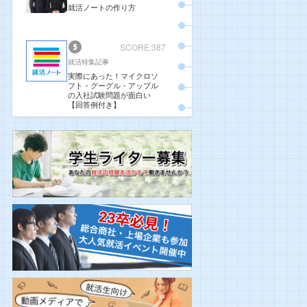
就活ノートの作り方
SCORE:387
就活特集記事
実際にあった！マイクロソ
フト・グーグル・アップル
の入社試験問題が面白い
【回答例付き】