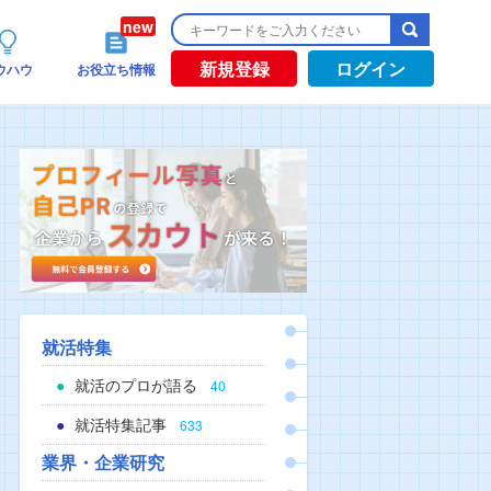
新規登録
ログイン
ウハウ
お役立ち情報
就活特集
就活のプロが語る
40
就活特集記事
633
業界・企業研究