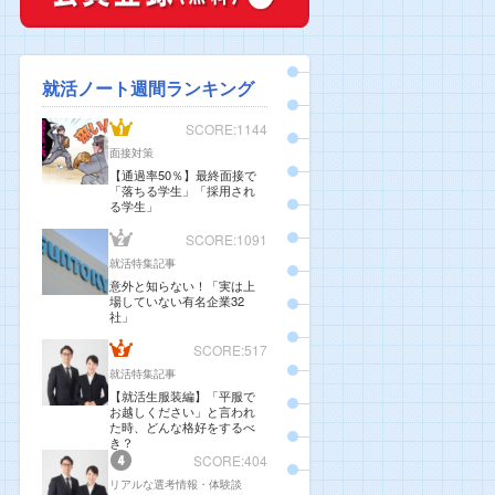
就活ノート週間ランキング
SCORE:1144
面接対策
【通過率50％】最終面接で
「落ちる学生」「採用され
る学生」
SCORE:1091
就活特集記事
意外と知らない！「実は上
場していない有名企業32
社」
SCORE:517
就活特集記事
【就活生服装編】「平服で
お越しください」と言われ
た時、どんな格好をするべ
き？
SCORE:404
リアルな選考情報・体験談