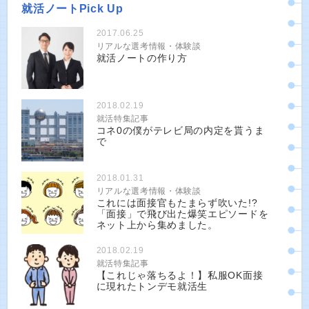
就活ノートPick Up
2017.06.25
リアルな選考情報・体験談
就活ノートの作り方
2018.02.19
就活特集記事
コネ0の僕がテレビ局の内定を貰うま
で
2018.01.31
リアルな選考情報・体験談
これには面接官もたまらず吹いた!?
「面接」で飛び出た爆笑エピソードを
ネット上から集めました。
2018.02.19
就活特集記事
【これじゃ落ちるよ！】私服OK面接
に現れたトンデモ就活生