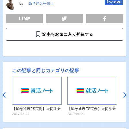
1
SCORE
by
高学歴大手戦士
E
TWEET
SHARE
記事をお気に入り登録する
この記事と同じカテゴリの記事
【選考通過ES実例】大同生命
【選考通過ES実例】大同生命
2017.06.01
2017.06.01