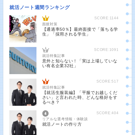
就活ノート週間ランキング
SCORE:1144
面接対策
【通過率50％】最終面接で「落ちる学
生」「採用される学生」
SCORE:1091
就活特集記事
意外と知らない！「実は上場していな
い有名企業32社」
SCORE:517
就活特集記事
【就活生服装編】「平服でお越しくだ
さい」と言われた時、どんな格好をす
るべき？
SCORE:404
リアルな選考情報・体験談
就活ノートの作り方