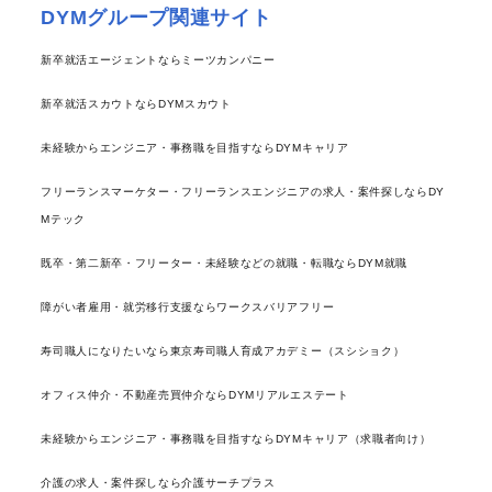
DYMグループ関連サイト
新卒就活エージェントならミーツカンパニー
新卒就活スカウトならDYMスカウト
未経験からエンジニア・事務職を目指すならDYMキャリア
フリーランスマーケター・フリーランスエンジニアの求人・案件探しならDY
Mテック
既卒・第二新卒・フリーター・未経験などの就職・転職ならDYM就職
障がい者雇用・就労移行支援ならワークスバリアフリー
寿司職人になりたいなら東京寿司職人育成アカデミー（スシショク）
オフィス仲介・不動産売買仲介ならDYMリアルエステート
未経験からエンジニア・事務職を目指すならDYMキャリア（求職者向け）
介護の求人・案件探しなら介護サーチプラス