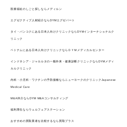
医療福祉のしごと探しならメディルン
エグゼクティブ人材紹介ならDYMエグゼパート
タイ・バンコクにある日本人向けクリニックならDYMインターナショナルク
リニック
ベトナムにある日本人向けクリニックならＤＹＭメディカルセンター
インドネシア・ジャカルタの一般外来・健康診断クリニックならDYMメディ
カルクリニック
内科・小児科・ワクチンの予防接種ならニューヨークのクリニックJapanese
Medical Care
M&A仲介ならDYM M&Aコンサルティング
福利厚生ならウェルフェアステーション
おすすめの買取業者を比較するなら買取プラス