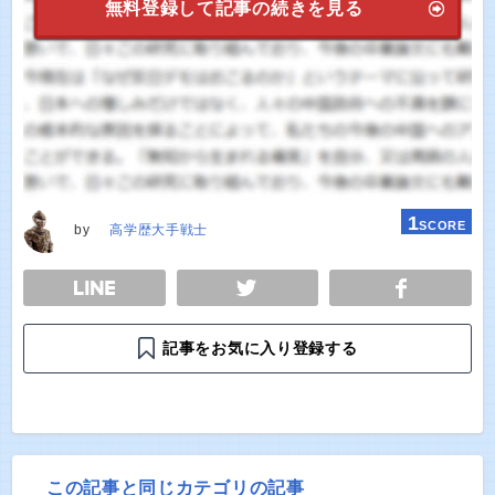
無料登録して記事の続きを見る
1
SCORE
by
高学歴大手戦士
E
TWEET
SHARE
記事をお気に入り登録する
この記事と同じカテゴリの記事