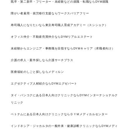
既卒・第二新卒・フリーター・未経験などの就職・転職ならDYM就職
障がい者雇用・就労移行支援ならワークスバリアフリー
寿司職人になりたいなら東京寿司職人育成アカデミー（スシショク）
オフィス仲介・不動産売買仲介ならDYMリアルエステート
未経験からエンジニア・事務職を目指すならDYMキャリア（求職者向け）
介護の求人・案件探しなら介護サーチプラス
医療福祉のしごと探しならメディルン
エグゼクティブ人材紹介ならDYMエグゼパート
タイ・バンコクにある日本人向けクリニックならDYMインターナショナルク
リニック
ベトナムにある日本人向けクリニックならＤＹＭメディカルセンター
インドネシア・ジャカルタの一般外来・健康診断クリニックならDYMメディ