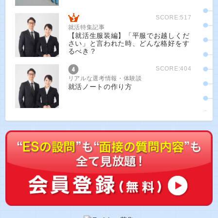
SCORE:517
就活特集記事
【就活生服装編】「平服でお越しくだ
さい」と言われた時、どんな格好をす
るべき？
SCORE:404
リアルな選考情報・体験談
就活ノートの作り方