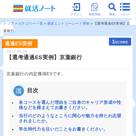
メニュー
ログイン
新規登録
検索
トップ
カテゴリー一覧
通過エントリーシート実例
【選考通過ES実例】京
葉銀行
1
SCORE
通過ES実例
2017.08.29
【選考通過ES実例】京葉銀行
京葉銀行の内定獲得ESです。
目次
各コースを選んだ理由をご自身のキャリア形成や性
格などを踏まえてお書きください。
当行のどのようなところに関心や魅力を持たれ志望
されましたか。
学生時代力を注いだことをお書きください。