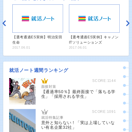
【選考通過ES実例】明治安田
【選考通過ES実例】キャノン
生命
ITソリューションズ
2017.06.01
2017.06.01
就活ノート週間ランキング
SCORE:1144
面接対策
【通過率50％】最終面接で「落ちる学
生」「採用される学生」
SCORE:1091
就活特集記事
意外と知らない！「実は上場していな
い有名企業32社」