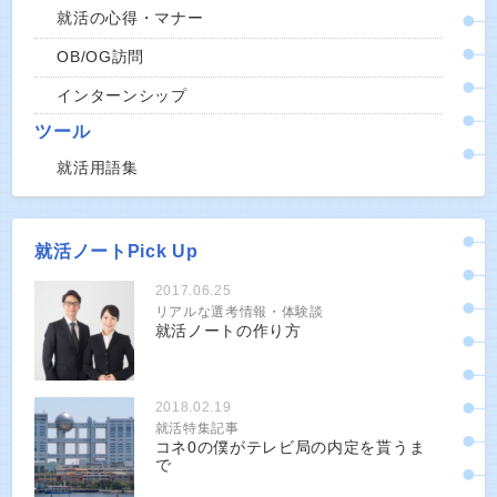
就活の心得・マナー
OB/OG訪問
インターンシップ
ツール
就活用語集
就活ノートPick Up
2017.06.25
リアルな選考情報・体験談
就活ノートの作り方
2018.02.19
就活特集記事
コネ0の僕がテレビ局の内定を貰うま
で