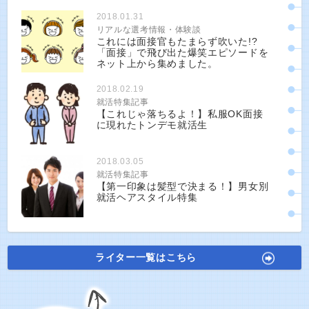
2018.01.31
リアルな選考情報・体験談
これには面接官もたまらず吹いた!?
「面接」で飛び出た爆笑エピソードを
ネット上から集めました。
2018.02.19
就活特集記事
【これじゃ落ちるよ！】私服OK面接
に現れたトンデモ就活生
2018.03.05
就活特集記事
【第一印象は髪型で決まる！】男女別
就活ヘアスタイル特集
ライター一覧はこちら