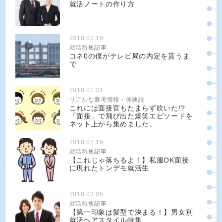
就活ノートの作り方
2018.02.19
就活特集記事
コネ0の僕がテレビ局の内定を貰うま
で
2018.01.31
リアルな選考情報・体験談
これには面接官もたまらず吹いた!?
「面接」で飛び出た爆笑エピソードを
ネット上から集めました。
2018.02.19
就活特集記事
【これじゃ落ちるよ！】私服OK面接
に現れたトンデモ就活生
2018.03.05
就活特集記事
【第一印象は髪型で決まる！】男女別
就活ヘアスタイル特集