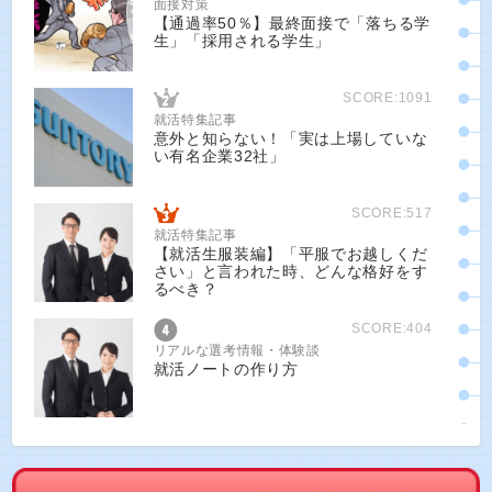
面接対策
【通過率50％】最終面接で「落ちる学
生」「採用される学生」
SCORE:1091
就活特集記事
意外と知らない！「実は上場していな
い有名企業32社」
SCORE:517
就活特集記事
【就活生服装編】「平服でお越しくだ
さい」と言われた時、どんな格好をす
るべき？
SCORE:404
リアルな選考情報・体験談
就活ノートの作り方