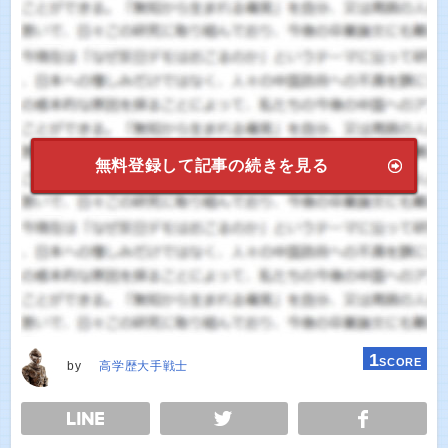
無料登録して記事の続きを見る
1
SCORE
by
高学歴大手戦士
E
TWEET
SHARE