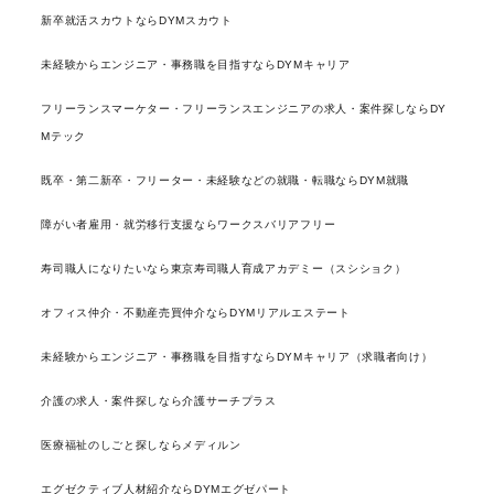
新卒就活スカウトならDYMスカウト
未経験からエンジニア・事務職を目指すならDYMキャリア
フリーランスマーケター・フリーランスエンジニアの求人・案件探しならDY
Mテック
既卒・第二新卒・フリーター・未経験などの就職・転職ならDYM就職
障がい者雇用・就労移行支援ならワークスバリアフリー
寿司職人になりたいなら東京寿司職人育成アカデミー（スシショク）
オフィス仲介・不動産売買仲介ならDYMリアルエステート
未経験からエンジニア・事務職を目指すならDYMキャリア（求職者向け）
介護の求人・案件探しなら介護サーチプラス
医療福祉のしごと探しならメディルン
エグゼクティブ人材紹介ならDYMエグゼパート