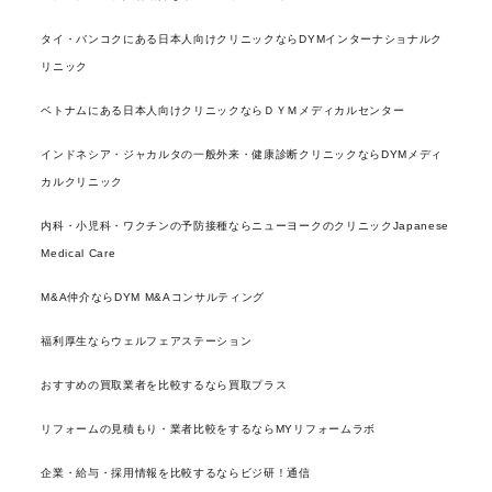
タイ・バンコクにある日本人向けクリニックならDYMインターナショナルク
リニック
ベトナムにある日本人向けクリニックならＤＹＭメディカルセンター
インドネシア・ジャカルタの一般外来・健康診断クリニックならDYMメディ
カルクリニック
内科・小児科・ワクチンの予防接種ならニューヨークのクリニックJapanese
Medical Care
M&A仲介ならDYM M&Aコンサルティング
福利厚生ならウェルフェアステーション
おすすめの買取業者を比較するなら買取プラス
リフォームの見積もり・業者比較をするならMYリフォームラボ
企業・給与・採用情報を比較するならビジ研！通信