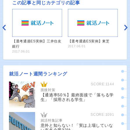
この記事と同じカテゴリの記事
【選考通過ES実例】三井住友
【選考通過ES実例】東芝
銀行
2017.06.01
2017.06.01
就活ノート週間ランキング
SCORE:1144
面接対策
【通過率50％】最終面接で「落ちる学
生」「採用される学生」
SCORE:1091
就活特集記事
意外と知らない！「実は上場していな