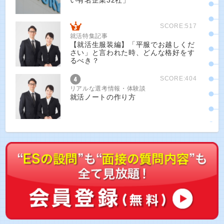
い有名企業32社」
SCORE:517
就活特集記事
【就活生服装編】「平服でお越しくだ
さい」と言われた時、どんな格好をす
るべき？
SCORE:404
リアルな選考情報・体験談
就活ノートの作り方