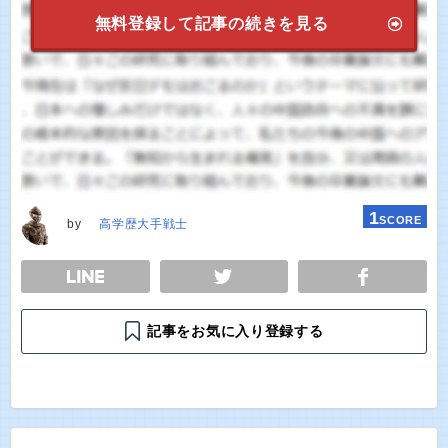
無料登録して記事の続きを見る
1
SCORE
by
高学歴大手戦士
E
TWEET
SHARE
記事をお気に入り登録する