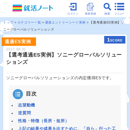
メニュー
ログイン
新規登録
検索
トップ
カテゴリー一覧
通過エントリーシート実例
【選考通過ES実例】ソ
ニーグローバルソリューションズ
1
SCORE
通過ES実例
2017.08.31
【選考通過ES実例】ソニーグローバルソリュー
ションズ
ソニーグローバルソリューションズの内定獲得ESです。
目次
志望動機
逆質問
性格・特徴（長所・短所）
上記の結果や成果を出すために、「自ら」行った工