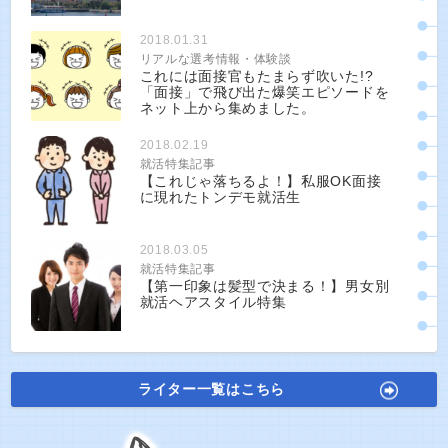
2018.01.31
リアルな選考情報・体験談
これには面接官もたまらず吹いた!?
「面接」で飛び出た爆笑エピソードを
ネット上から集めました。
2018.02.19
就活特集記事
【これじゃ落ちるよ！】私服OK面接
に現れたトンデモ就活生
2018.03.05
就活特集記事
【第一印象は髪型で決まる！】男女別
就活ヘアスタイル特集
ライター一覧はこちら