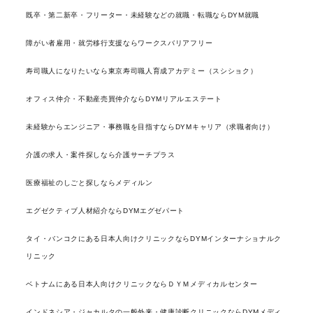
既卒・第二新卒・フリーター・未経験などの就職・転職ならDYM就職
障がい者雇用・就労移行支援ならワークスバリアフリー
寿司職人になりたいなら東京寿司職人育成アカデミー（スシショク）
オフィス仲介・不動産売買仲介ならDYMリアルエステート
未経験からエンジニア・事務職を目指すならDYMキャリア（求職者向け）
介護の求人・案件探しなら介護サーチプラス
医療福祉のしごと探しならメディルン
エグゼクティブ人材紹介ならDYMエグゼパート
タイ・バンコクにある日本人向けクリニックならDYMインターナショナルク
リニック
ベトナムにある日本人向けクリニックならＤＹＭメディカルセンター
インドネシア・ジャカルタの一般外来・健康診断クリニックならDYMメディ