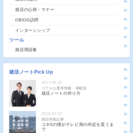
就活の心得・マナー
OB/OG訪問
インターンシップ
ツール
就活用語集
就活ノートPick Up
2017.06.25
リアルな選考情報・体験談
就活ノートの作り方
2018.02.19
就活特集記事
コネ0の僕がテレビ局の内定を貰うま
で