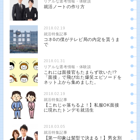
リアルな選考情報・体験談
就活ノートの作り方
2018.02.19
就活特集記事
コネ0の僕がテレビ局の内定を貰うま
で
2018.01.31
リアルな選考情報・体験談
これには面接官もたまらず吹いた!?
「面接」で飛び出た爆笑エピソードを
ネット上から集めました。
2018.02.19
就活特集記事
【これじゃ落ちるよ！】私服OK面接
に現れたトンデモ就活生
2018.03.05
就活特集記事
【第一印象は髪型で決まる！】男女別