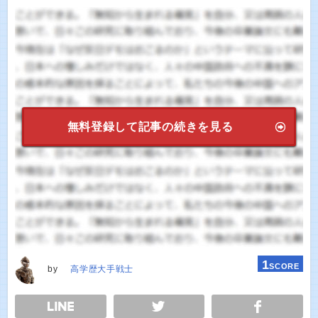
無料登録して記事の続きを見る
1
SCORE
by
高学歴大手戦士
E
TWEET
SHARE