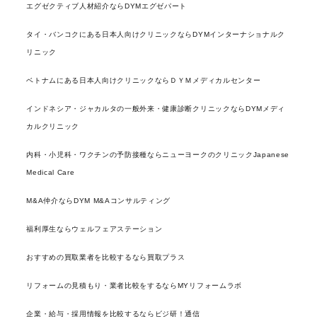
エグゼクティブ人材紹介ならDYMエグゼパート
タイ・バンコクにある日本人向けクリニックならDYMインターナショナルク
リニック
ベトナムにある日本人向けクリニックならＤＹＭメディカルセンター
インドネシア・ジャカルタの一般外来・健康診断クリニックならDYMメディ
カルクリニック
内科・小児科・ワクチンの予防接種ならニューヨークのクリニックJapanese
Medical Care
M&A仲介ならDYM M&Aコンサルティング
福利厚生ならウェルフェアステーション
おすすめの買取業者を比較するなら買取プラス
リフォームの見積もり・業者比較をするならMYリフォームラボ
企業・給与・採用情報を比較するならビジ研！通信