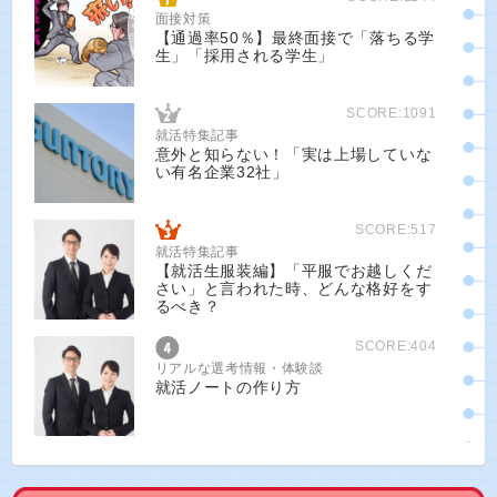
面接対策
【通過率50％】最終面接で「落ちる学
生」「採用される学生」
SCORE:1091
就活特集記事
意外と知らない！「実は上場していな
い有名企業32社」
SCORE:517
就活特集記事
【就活生服装編】「平服でお越しくだ
さい」と言われた時、どんな格好をす
るべき？
SCORE:404
リアルな選考情報・体験談
就活ノートの作り方