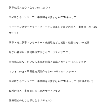
新卒就活スカウトならDYMスカウト
未経験からエンジニア・事務職を目指すならDYMキャリア
フリーランスマーケター・フリーランスエンジニアの求人・案件探しならDY
Mテック
既卒・第二新卒・フリーター・未経験などの就職・転職ならDYM就職
障がい者雇用・就労移行支援ならワークスバリアフリー
寿司職人になりたいなら東京寿司職人育成アカデミー（スシショク）
オフィス仲介・不動産売買仲介ならDYMリアルエステート
未経験からエンジニア・事務職を目指すならDYMキャリア（求職者向け）
介護の求人・案件探しなら介護サーチプラス
医療福祉のしごと探しならメディルン