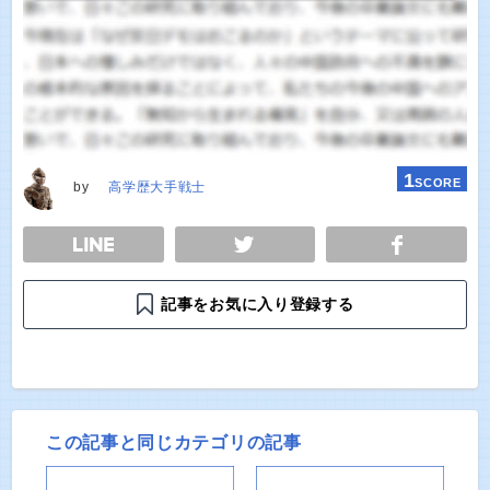
1
SCORE
by
高学歴大手戦士
E
TWEET
SHARE
記事をお気に入り登録する
この記事と同じカテゴリの記事