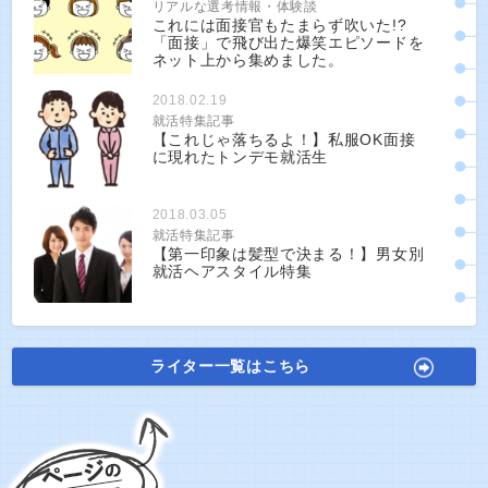
リアルな選考情報・体験談
これには面接官もたまらず吹いた!?
「面接」で飛び出た爆笑エピソードを
ネット上から集めました。
2018.02.19
就活特集記事
【これじゃ落ちるよ！】私服OK面接
に現れたトンデモ就活生
2018.03.05
就活特集記事
【第一印象は髪型で決まる！】男女別
就活ヘアスタイル特集
ライター一覧はこちら