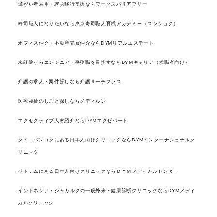
障がい者雇用・就労移行支援ならワークスバリアフリー
寿司職人になりたいなら東京寿司職人育成アカデミー（スシショク）
オフィス仲介・不動産売買仲介ならDYMリアルエステート
未経験からエンジニア・事務職を目指すならDYMキャリア（求職者向け）
介護の求人・案件探しなら介護サーチプラス
医療福祉のしごと探しならメディルン
エグゼクティブ人材紹介ならDYMエグゼパート
タイ・バンコクにある日本人向けクリニックならDYMインターナショナルク
リニック
ベトナムにある日本人向けクリニックならＤＹＭメディカルセンター
インドネシア・ジャカルタの一般外来・健康診断クリニックならDYMメディ
カルクリニック