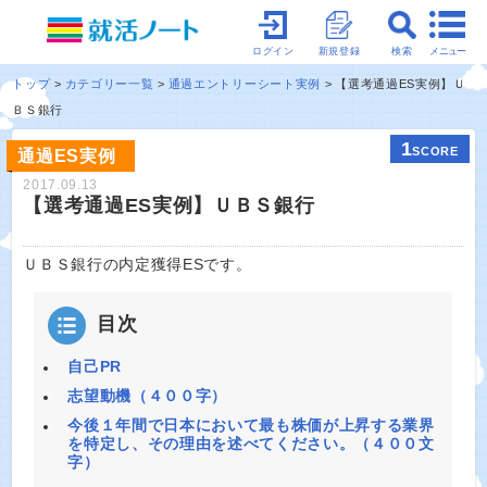
メニュー
ログイン
新規登録
検索
トップ
カテゴリー一覧
通過エントリーシート実例
【選考通過ES実例】Ｕ
ＢＳ銀行
1
SCORE
通過ES実例
2017.09.13
【選考通過ES実例】ＵＢＳ銀行
ＵＢＳ銀行の内定獲得ESです。
目次
自己PR
志望動機（４００字）
今後１年間で日本において最も株価が上昇する業界
を特定し、その理由を述べてください。（４００文
字）