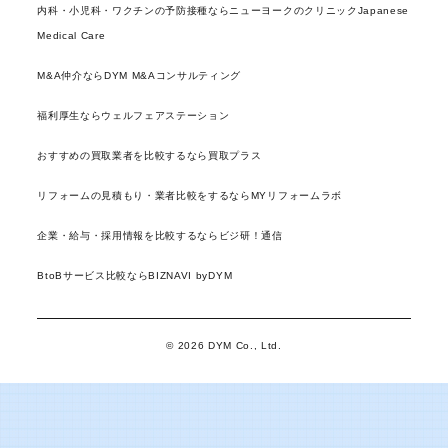
内科・小児科・ワクチンの予防接種ならニューヨークのクリニックJapanese
Medical Care
M&A仲介ならDYM M&Aコンサルティング
福利厚生ならウェルフェアステーション
おすすめの買取業者を比較するなら買取プラス
リフォームの見積もり・業者比較をするならMYリフォームラボ
企業・給与・採用情報を比較するならビジ研！通信
BtoBサービス比較ならBIZNAVI byDYM
© 2026 DYM Co., Ltd.