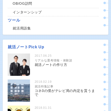
OB/OG訪問
インターンシップ
ツール
就活用語集
就活ノートPick Up
2017.06.25
リアルな選考情報・体験談
就活ノートの作り方
2018.02.19
就活特集記事
コネ0の僕がテレビ局の内定を貰うま
で
2018.01.31