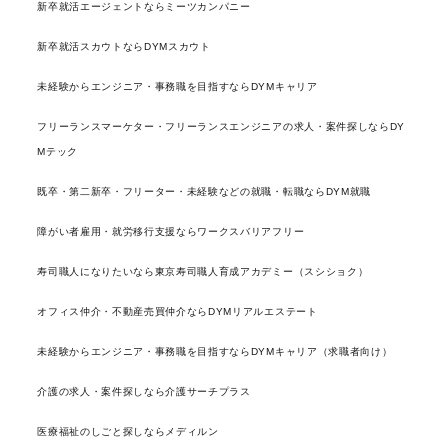
新卒就活エージェントならミーツカンパニー
新卒就活スカウトならDYMスカウト
未経験からエンジニア・事務職を目指すならDYMキャリア
フリーランスマーケター・フリーランスエンジニアの求人・案件探しならDY
Mテック
既卒・第二新卒・フリーター・未経験などの就職・転職ならDYM就職
障がい者雇用・就労移行支援ならワークスバリアフリー
寿司職人になりたいなら東京寿司職人育成アカデミー（スシショク）
オフィス仲介・不動産売買仲介ならDYMリアルエステート
未経験からエンジニア・事務職を目指すならDYMキャリア（求職者向け）
介護の求人・案件探しなら介護サーチプラス
医療福祉のしごと探しならメディルン