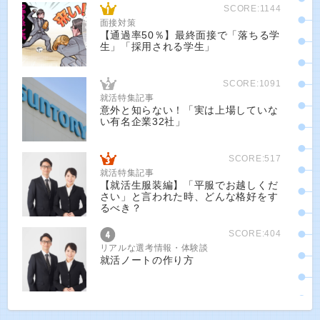
SCORE:1144
面接対策
【通過率50％】最終面接で「落ちる学
生」「採用される学生」
SCORE:1091
就活特集記事
意外と知らない！「実は上場していな
い有名企業32社」
SCORE:517
就活特集記事
【就活生服装編】「平服でお越しくだ
さい」と言われた時、どんな格好をす
るべき？
SCORE:404
リアルな選考情報・体験談
就活ノートの作り方