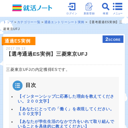
メニュー
ログイン
新規登録
検索
トップ
カテゴリー一覧
通過エントリーシート実例
【選考通過ES実例】三
菱東京UFJ
2
SCORE
通過ES実例
2017.09.13
【選考通過ES実例】三菱東京UFJ
三菱東京UFJの内定獲得ESです。
目次
【インターンシップに応募した理由を教えてくださ
い。２００文字】
【あなたにとっての「働く」を表現してください。
１００文字】
【あなたが学生生活のなかで力をいれて取り組んで
いることを具体的に教えてください】