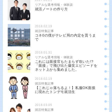
リアルな選考情報・体験談
就活ノートの作り方
2018.02.19
就活特集記事
コネ0の僕がテレビ局の内定を貰うま
で
2018.01.31
リアルな選考情報・体験談
これには面接官もたまらず吹いた!?
「面接」で飛び出た爆笑エピソードを
ネット上から集めました。
2018.02.19
就活特集記事
【これじゃ落ちるよ！】私服OK面接
に現れたトンデモ就活生
2018.03.05
就活特集記事