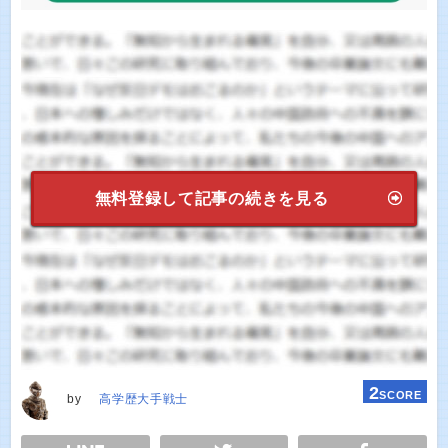
無料登録して記事の続きを見る
2
SCORE
by
高学歴大手戦士
E
TWEET
SHARE