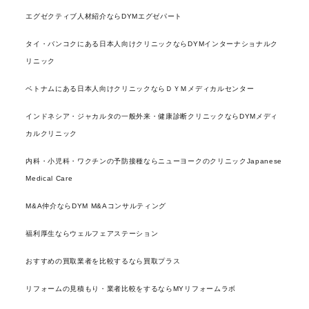
エグゼクティブ人材紹介ならDYMエグゼパート
タイ・バンコクにある日本人向けクリニックならDYMインターナショナルク
リニック
ベトナムにある日本人向けクリニックならＤＹＭメディカルセンター
インドネシア・ジャカルタの一般外来・健康診断クリニックならDYMメディ
カルクリニック
内科・小児科・ワクチンの予防接種ならニューヨークのクリニックJapanese
Medical Care
M&A仲介ならDYM M&Aコンサルティング
福利厚生ならウェルフェアステーション
おすすめの買取業者を比較するなら買取プラス
リフォームの見積もり・業者比較をするならMYリフォームラボ