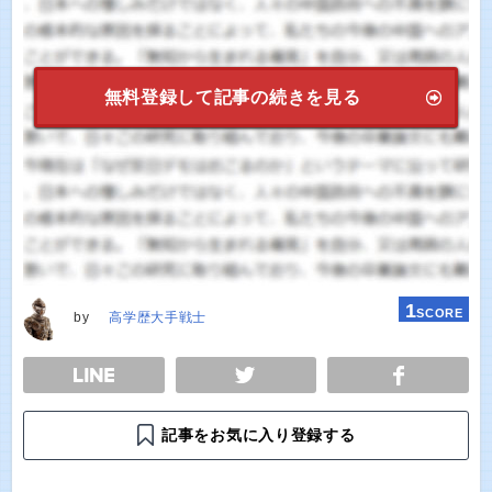
無料登録して記事の続きを見る
1
SCORE
by
高学歴大手戦士
E
TWEET
SHARE
記事をお気に入り登録する