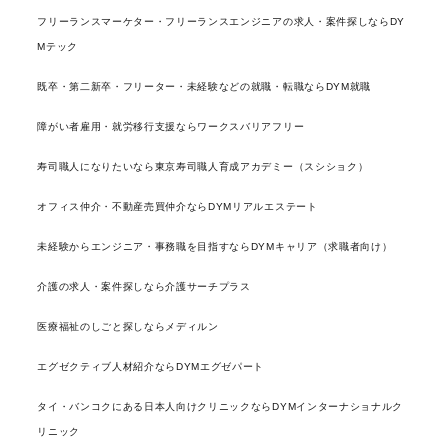
フリーランスマーケター・フリーランスエンジニアの求人・案件探しならDY
Mテック
既卒・第二新卒・フリーター・未経験などの就職・転職ならDYM就職
障がい者雇用・就労移行支援ならワークスバリアフリー
寿司職人になりたいなら東京寿司職人育成アカデミー（スシショク）
オフィス仲介・不動産売買仲介ならDYMリアルエステート
未経験からエンジニア・事務職を目指すならDYMキャリア（求職者向け）
介護の求人・案件探しなら介護サーチプラス
医療福祉のしごと探しならメディルン
エグゼクティブ人材紹介ならDYMエグゼパート
タイ・バンコクにある日本人向けクリニックならDYMインターナショナルク
リニック