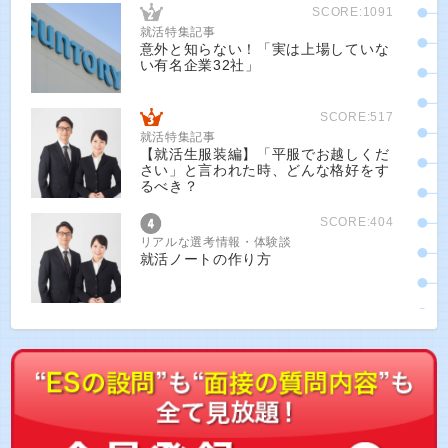
SCORE:1091
就活特集記事
意外と知らない！「実は上場していな
い有名企業32社」
SCORE:517
就活特集記事
【就活生服装編】「平服でお越しくだ
さい」と言われた時、どんな格好をす
るべき？
SCORE:404
リアルな選考情報・体験談
就活ノートの作り方