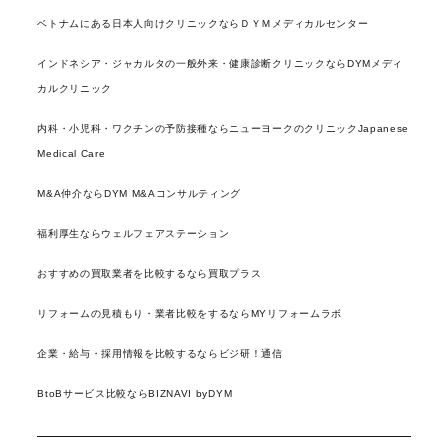
ベトナムにある日本人向けクリニックならＤＹＭメディカルセンター
インドネシア・ジャカルタの一般外来・健康診断クリニックならDYMメディ
カルクリニック
内科・小児科・ワクチンの予防接種ならニューヨークのクリニックJapanese
Medical Care
M&A仲介ならDYM M&Aコンサルティング
福利厚生ならウェルフェアステーション
おすすめの買取業者を比較するなら買取プラス
リフォームの見積もり・業者比較をするならMYリフォームラボ
企業・給与・採用情報を比較するならビジ研！通信
BtoBサービス比較ならBIZNAVI byDYM