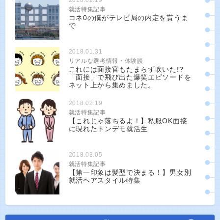
2018.02.19
就活特集記事
コネ0の僕がテレビ局の内定を貰うま
で
2018.01.31
リアルな選考情報・体験談
これには面接官もたまらず吹いた!?
「面接」で飛び出た爆笑エピソードを
ネット上から集めました。
2018.02.19
就活特集記事
【これじゃ落ちるよ！】私服OK面接
に現れたトンデモ就活生
2018.03.05
就活特集記事
【第一印象は髪型で決まる！】男女別
就活ヘアスタイル特集