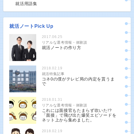
就活用語集
就活ノートPick Up
2017.06.25
リアルな選考情報・体験談
就活ノートの作り方
2018.02.19
就活特集記事
コネ0の僕がテレビ局の内定を貰うま
で
2018.01.31
リアルな選考情報・体験談
これには面接官もたまらず吹いた!?
「面接」で飛び出た爆笑エピソードを
ネット上から集めました。
2018.02.19