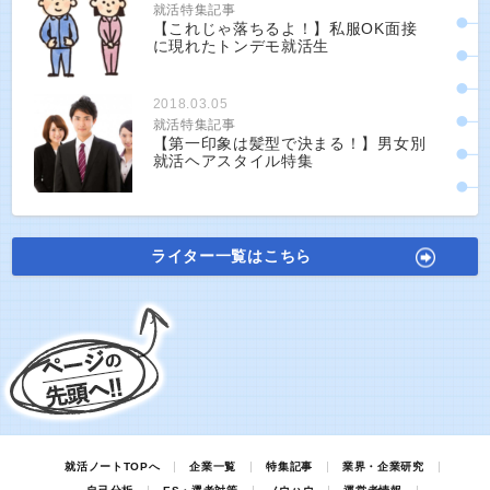
就活特集記事
【これじゃ落ちるよ！】私服OK面接
に現れたトンデモ就活生
2018.03.05
就活特集記事
【第一印象は髪型で決まる！】男女別
就活ヘアスタイル特集
ライター一覧はこちら
就活ノートTOPへ
企業一覧
特集記事
業界・企業研究