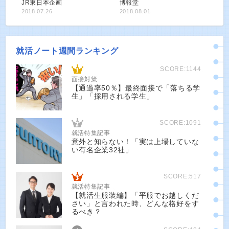
JR東日本企画
博報堂
2018.07.26
2018.08.01
就活ノート週間ランキング
SCORE:1144
面接対策
【通過率50％】最終面接で「落ちる学
生」「採用される学生」
SCORE:1091
就活特集記事
意外と知らない！「実は上場していな
い有名企業32社」
SCORE:517
就活特集記事
【就活生服装編】「平服でお越しくだ
さい」と言われた時、どんな格好をす
るべき？