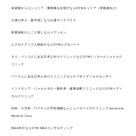
未経験からエンジニア・事務職を目指すならDYMキャリア（求職者向け）
介護の求人・案件探しなら介護サーチプラス
医療福祉のしごと探しならメディルン
エグゼクティブ人材紹介ならDYMエグゼパート
タイ・バンコクにある日本人向けクリニックならDYMインターナショナルク
リニック
ベトナムにある日本人向けクリニックならＤＹＭメディカルセンター
インドネシア・ジャカルタの一般外来・健康診断クリニックならDYMメディ
カルクリニック
内科・小児科・ワクチンの予防接種ならニューヨークのクリニックJapanese
Medical Care
M&A仲介ならDYM M&Aコンサルティング