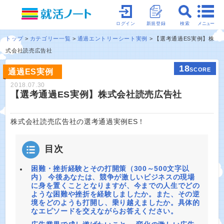
メニュー
ログイン
新規登録
検索
トップ
カテゴリー一覧
通過エントリーシート実例
【選考通過ES実例】株
式会社読売広告社
18
SCORE
通過ES実例
2018.07.30
【選考通過ES実例】株式会社読売広告社
株式会社読売広告社の選考通過実例ES！
目次
困難・挫折経験とその打開策（300～500文字以
内） 今後あなたは、競争が激しいビジネスの現場
に身を置くこととなりますが、今までの人生でどの
ような困難や挫折を経験しましたか。また、その逆
境をどのようも打開し、乗り越えましたか。具体的
なエピソードを交えながらお答えください。