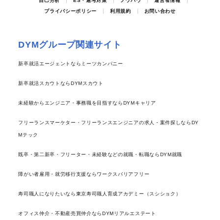
自己分析
ES・選考対策
ノウハウ
運営者情報
プライバシーポリシー
利用規約
お問い合わせ
DYMグループ関連サイト
新卒就活エージェントならミーツカンパニー
新卒就活スカウトならDYMスカウト
未経験からエンジニア・事務職を目指すならDYMキャリア
フリーランスマーケター・フリーランスエンジニアの求人・案件探しならDY
Mテック
既卒・第二新卒・フリーター・未経験などの就職・転職ならDYM就職
障がい者雇用・就労移行支援ならワークスバリアフリー
寿司職人になりたいなら東京寿司職人育成アカデミー（スシショク）
オフィス仲介・不動産売買仲介ならDYMリアルエステート