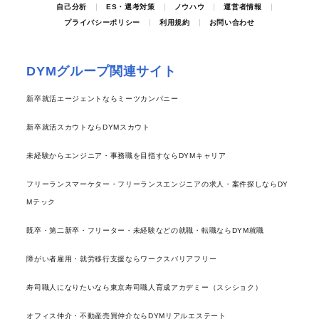
自己分析
ES・選考対策
ノウハウ
運営者情報
プライバシーポリシー
利用規約
お問い合わせ
DYMグループ関連サイト
新卒就活エージェントならミーツカンパニー
新卒就活スカウトならDYMスカウト
未経験からエンジニア・事務職を目指すならDYMキャリア
フリーランスマーケター・フリーランスエンジニアの求人・案件探しならDY
Mテック
既卒・第二新卒・フリーター・未経験などの就職・転職ならDYM就職
障がい者雇用・就労移行支援ならワークスバリアフリー
寿司職人になりたいなら東京寿司職人育成アカデミー（スシショク）
オフィス仲介・不動産売買仲介ならDYMリアルエステート