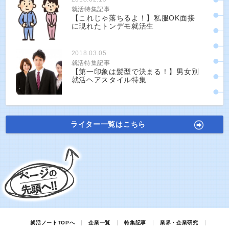
就活特集記事
【これじゃ落ちるよ！】私服OK面接
に現れたトンデモ就活生
2018.03.05
就活特集記事
【第一印象は髪型で決まる！】男女別
就活ヘアスタイル特集
ライター一覧はこちら
就活ノートTOPへ
企業一覧
特集記事
業界・企業研究