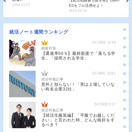
【就活戦線勝ち抜き術】Open
2015.01.07
ESをフル活用せよ！
2015.03.19
就活ノート週間ランキング
SCORE:1144
面接対策
【通過率50％】最終面接で「落ちる学
生」「採用される学生」
SCORE:1091
就活特集記事
意外と知らない！「実は上場していな
い有名企業32社」
SCORE:517
就活特集記事
【就活生服装編】「平服でお越しくだ
さい」と言われた時、どんな格好をす
るべき？