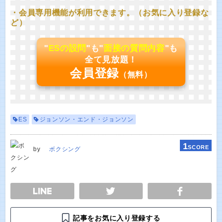
・会員専用機能が利用できます。（お気に入り登録な
ど）
"
ESの設問
"も"
面接の質問内容
"も
全て見放題！
会員登録
（無料）
ES
ジョンソン・エンド・ジョンソン
1
SCORE
by
ボクシング
E
TWEET
SHARE
記事をお気に入り登録する