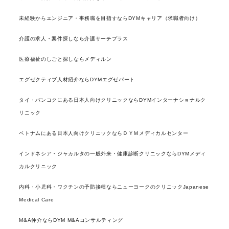
未経験からエンジニア・事務職を目指すならDYMキャリア（求職者向け）
介護の求人・案件探しなら介護サーチプラス
医療福祉のしごと探しならメディルン
エグゼクティブ人材紹介ならDYMエグゼパート
タイ・バンコクにある日本人向けクリニックならDYMインターナショナルク
リニック
ベトナムにある日本人向けクリニックならＤＹＭメディカルセンター
インドネシア・ジャカルタの一般外来・健康診断クリニックならDYMメディ
カルクリニック
内科・小児科・ワクチンの予防接種ならニューヨークのクリニックJapanese
Medical Care
M&A仲介ならDYM M&Aコンサルティング