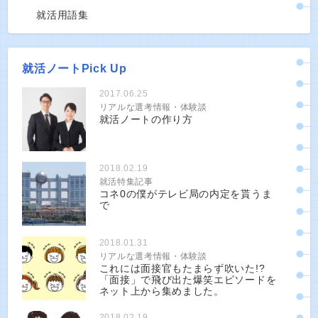
就活用語集
就活ノートPick Up
2017.06.25
リアルな選考情報・体験談
就活ノートの作り方
2018.02.19
就活特集記事
コネ0の僕がテレビ局の内定を貰うま
で
2018.01.31
リアルな選考情報・体験談
これには面接官もたまらず吹いた!?
「面接」で飛び出た爆笑エピソードを
ネット上から集めました。
2018.02.19