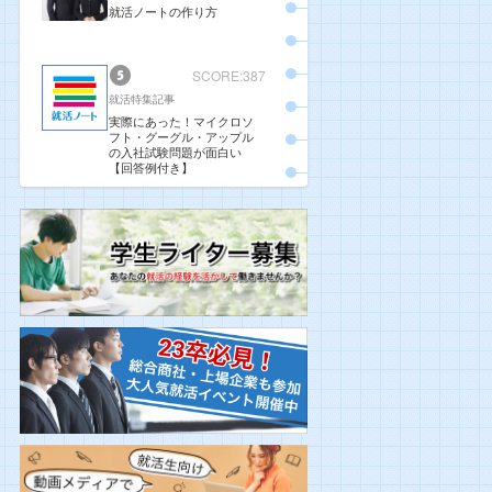
就活ノートの作り方
SCORE:387
就活特集記事
実際にあった！マイクロソ
フト・グーグル・アップル
の入社試験問題が面白い
【回答例付き】