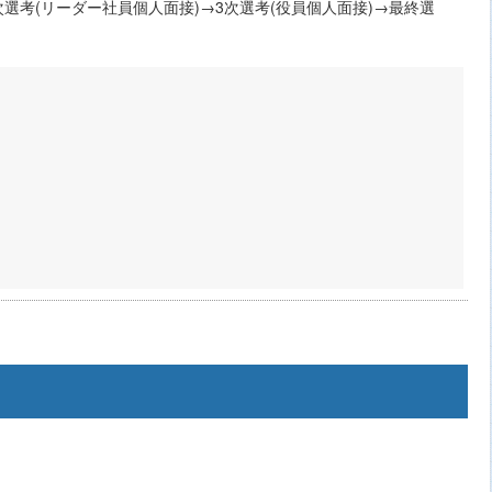
2次選考(リーダー社員個人面接)→3次選考(役員個人面接)→最終選