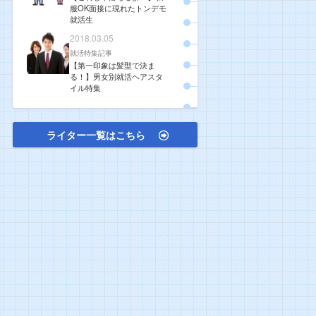
服OK面接に現れたトンデモ
就活生
2018.03.05
就活特集記事
【第一印象は髪型で決ま
る！】男女別就活ヘアスタ
イル特集
ライター一覧はこちら