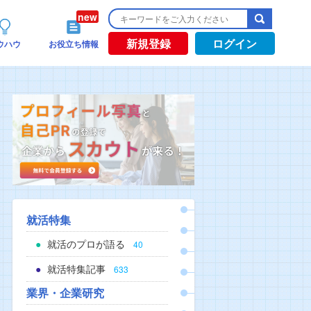
新規登録
ログイン
ウハウ
お役立ち情報
就活特集
就活のプロが語る
40
就活特集記事
633
業界・企業研究