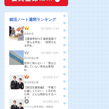
就活ノート週間ランキング
SCORE:1144
面接対策
【通過率50％】最終面接で
「落ちる学生」「採用され
る学生」
SCORE:1091
就活特集記事
意外と知らない！「実は上
場していない有名企業32
社」
SCORE:517
就活特集記事
【就活生服装編】「平服で
お越しください」と言われ
た時、どんな格好をするべ
き？
SCORE:404
リアルな選考情報・体験談