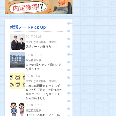
就活ノートPick Up
2017.06.25
リアルな選考情報・体験談
就活ノートの作り方
2018.02.19
就活特集記事
コネ0の僕がテレビ局の内定
を貰うまで
2018.01.31
リアルな選考情報・体験談
これには面接官もたまらず
吹いた!?「面接」で飛び出た
爆笑エピソードをネット上
から集めました。
2018.02.19
就活特集記事
【これじゃ落ちるよ！】私