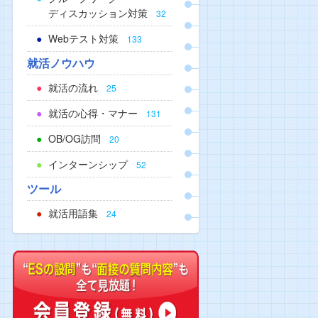
ディスカッション対策
32
Webテスト対策
133
就活ノウハウ
就活の流れ
25
就活の心得・マナー
131
OB/OG訪問
20
インターンシップ
52
ツール
就活用語集
24