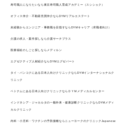
寿司職人になりたいなら東京寿司職人育成アカデミー（スシショク）
オフィス仲介・不動産売買仲介ならDYMリアルエステート
未経験からエンジニア・事務職を目指すならDYMキャリア（求職者向け）
介護の求人・案件探しなら介護サーチプラス
医療福祉のしごと探しならメディルン
エグゼクティブ人材紹介ならDYMエグゼパート
タイ・バンコクにある日本人向けクリニックならDYMインターナショナルク
リニック
ベトナムにある日本人向けクリニックならＤＹＭメディカルセンター
インドネシア・ジャカルタの一般外来・健康診断クリニックならDYMメディ
カルクリニック
内科・小児科・ワクチンの予防接種ならニューヨークのクリニックJapanese