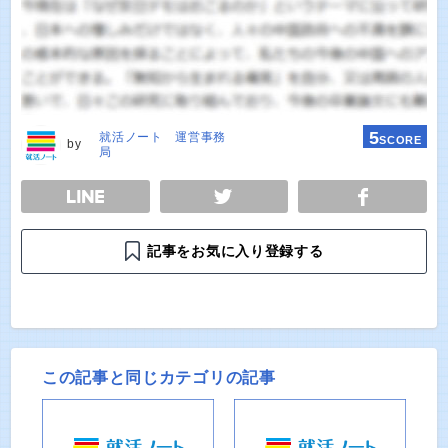
5
就活ノート 運営事務
SCORE
by
局
E
TWEET
SHARE
記事をお気に入り登録する
この記事と同じカテゴリの記事