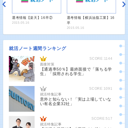
選考情報【楽天】16卒②
選考情報【横浜油脂工業】16
2015.05.16
卒
2015.05.16
就活ノート週間ランキング
SCORE:1144
面接対策
【通過率50％】最終面接で「落ちる学
生」「採用される学生」
SCORE:1091
就活特集記事
意外と知らない！「実は上場していな
い有名企業32社」
SCORE:517
就活特集記事