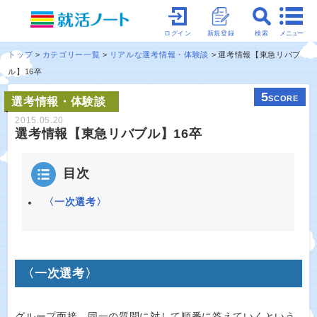
メニュー
ログイン
新規登録
検索
トップ
カテゴリー一覧
リアルな選考情報・体験談
選考情報【東急リバブ
ル】16卒
5
SCORE
選考情報・体験談
2015.05.20
選考情報【東急リバブル】16卒
目次
〈一次選考〉
〈一次選考〉
グループ面接。同一の質問に対して順番に答えていくという