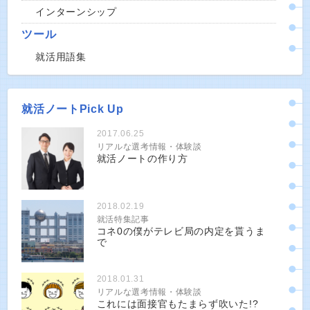
インターンシップ
ツール
就活用語集
就活ノートPick Up
2017.06.25
リアルな選考情報・体験談
就活ノートの作り方
2018.02.19
就活特集記事
コネ0の僕がテレビ局の内定を貰うま
で
2018.01.31
リアルな選考情報・体験談
これには面接官もたまらず吹いた!?