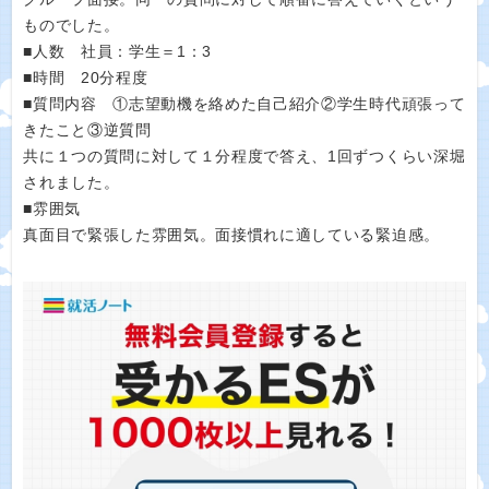
ものでした。
■人数 社員：学生＝1：3
■時間 20分程度
■質問内容 ①志望動機を絡めた自己紹介②学生時代頑張って
きたこと③逆質問
共に１つの質問に対して１分程度で答え、1回ずつくらい深堀
されました。
■雰囲気
真面目で緊張した雰囲気。面接慣れに適している緊迫感。