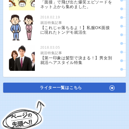
「面接」で飛び出た爆笑エピソードを
ネット上から集めました。
2018.02.19
就活特集記事
【これじゃ落ちるよ！】私服OK面接
に現れたトンデモ就活生
2018.03.05
就活特集記事
【第一印象は髪型で決まる！】男女別
就活ヘアスタイル特集
ライター一覧はこちら