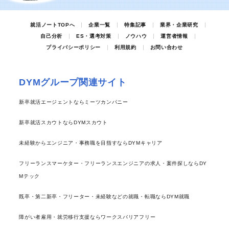
就活ノートTOPへ
企業一覧
特集記事
業界・企業研究
自己分析
ES・選考対策
ノウハウ
運営者情報
プライバシーポリシー
利用規約
お問い合わせ
DYMグループ関連サイト
新卒就活エージェントならミーツカンパニー
新卒就活スカウトならDYMスカウト
未経験からエンジニア・事務職を目指すならDYMキャリア
フリーランスマーケター・フリーランスエンジニアの求人・案件探しならDY
Mテック
既卒・第二新卒・フリーター・未経験などの就職・転職ならDYM就職
障がい者雇用・就労移行支援ならワークスバリアフリー