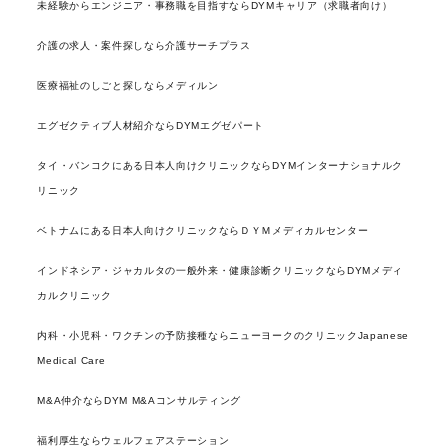
未経験からエンジニア・事務職を目指すならDYMキャリア（求職者向け）
介護の求人・案件探しなら介護サーチプラス
医療福祉のしごと探しならメディルン
エグゼクティブ人材紹介ならDYMエグゼパート
タイ・バンコクにある日本人向けクリニックならDYMインターナショナルク
リニック
ベトナムにある日本人向けクリニックならＤＹＭメディカルセンター
インドネシア・ジャカルタの一般外来・健康診断クリニックならDYMメディ
カルクリニック
内科・小児科・ワクチンの予防接種ならニューヨークのクリニックJapanese
Medical Care
M&A仲介ならDYM M&Aコンサルティング
福利厚生ならウェルフェアステーション