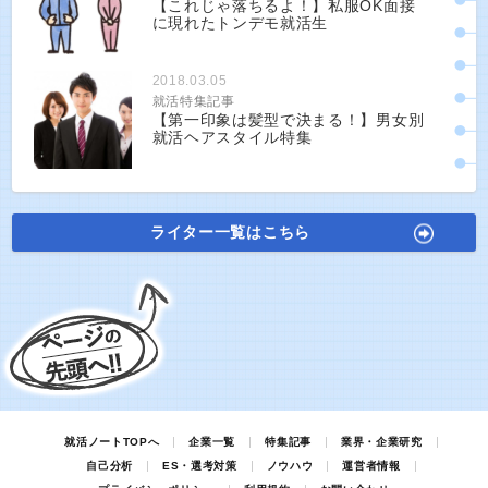
【これじゃ落ちるよ！】私服OK面接
に現れたトンデモ就活生
2018.03.05
就活特集記事
【第一印象は髪型で決まる！】男女別
就活ヘアスタイル特集
ライター一覧はこちら
就活ノートTOPへ
企業一覧
特集記事
業界・企業研究
自己分析
ES・選考対策
ノウハウ
運営者情報