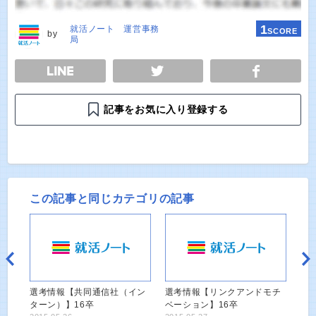
1
就活ノート 運営事務
SCORE
by
局
E
TWEET
SHARE
記事をお気に入り登録する
この記事と同じカテゴリの記事
選考情報【共同通信社（イン
選考情報【リンクアンドモチ
ターン）】16卒
ベーション】16卒