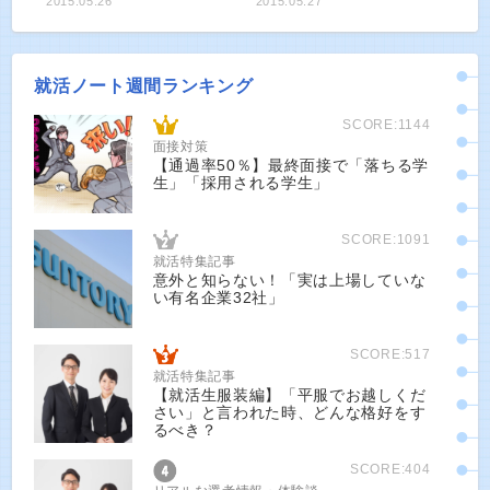
2015.05.26
2015.05.27
就活ノート週間ランキング
SCORE:1144
面接対策
【通過率50％】最終面接で「落ちる学
生」「採用される学生」
SCORE:1091
就活特集記事
意外と知らない！「実は上場していな
い有名企業32社」
SCORE:517
就活特集記事
【就活生服装編】「平服でお越しくだ
さい」と言われた時、どんな格好をす
るべき？
SCORE:404