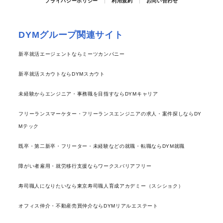
プライバシーポリシー
利用規約
お問い合わせ
DYMグループ関連サイト
新卒就活エージェントならミーツカンパニー
新卒就活スカウトならDYMスカウト
未経験からエンジニア・事務職を目指すならDYMキャリア
フリーランスマーケター・フリーランスエンジニアの求人・案件探しならDY
Mテック
既卒・第二新卒・フリーター・未経験などの就職・転職ならDYM就職
障がい者雇用・就労移行支援ならワークスバリアフリー
寿司職人になりたいなら東京寿司職人育成アカデミー（スシショク）
オフィス仲介・不動産売買仲介ならDYMリアルエステート