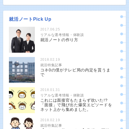
就活ノートPick Up
2017.06.25
リアルな選考情報・体験談
就活ノートの作り方
2018.02.19
就活特集記事
コネ0の僕がテレビ局の内定を貰うま
で
2018.01.31
リアルな選考情報・体験談
これには面接官もたまらず吹いた!?
「面接」で飛び出た爆笑エピソードを
ネット上から集めました。
2018.02.19
就活特集記事