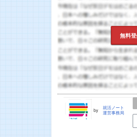
無料登
LINE
TWEET
就活ノート
by
運営事務局