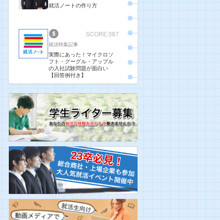
就活ノートの作り方
SCORE:387
就活特集記事
実際にあった！マイクロソ
フト・グーグル・アップル
の入社試験問題が面白い
【回答例付き】