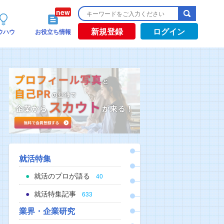
新規登録
ログイン
ウハウ
お役立ち情報
就活特集
就活のプロが語る
40
就活特集記事
633
業界・企業研究