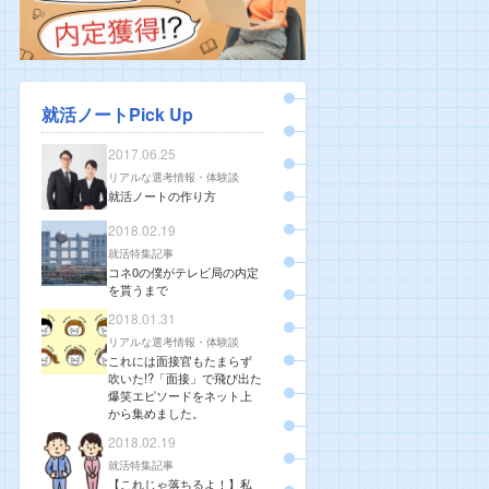
就活ノートPick Up
2017.06.25
リアルな選考情報・体験談
就活ノートの作り方
2018.02.19
就活特集記事
コネ0の僕がテレビ局の内定
を貰うまで
2018.01.31
リアルな選考情報・体験談
これには面接官もたまらず
吹いた!?「面接」で飛び出た
爆笑エピソードをネット上
から集めました。
2018.02.19
就活特集記事
【これじゃ落ちるよ！】私