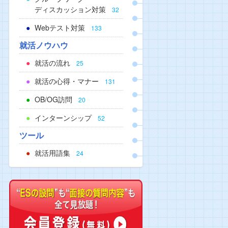
ディスカッション対策
32
Webテスト対策
133
就活ノウハウ
就活の流れ
25
就活の心得・マナー
131
OB/OG訪問
20
インターンシップ
52
ツール
就活用語集
24