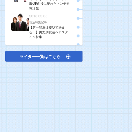
服OK面接に現れたトンデモ
就活生
2018.03.05
就活特集記事
【第一印象は髪型で決ま
る！】男女別就活ヘアスタ
イル特集
ライター一覧はこちら