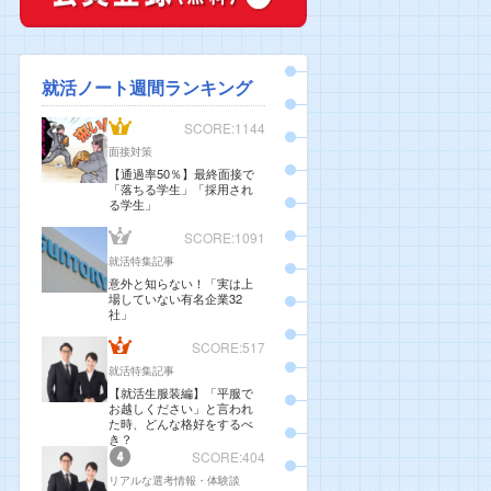
就活ノート週間ランキング
SCORE:1144
面接対策
【通過率50％】最終面接で
「落ちる学生」「採用され
る学生」
SCORE:1091
就活特集記事
意外と知らない！「実は上
場していない有名企業32
社」
SCORE:517
就活特集記事
【就活生服装編】「平服で
お越しください」と言われ
た時、どんな格好をするべ
き？
SCORE:404
リアルな選考情報・体験談