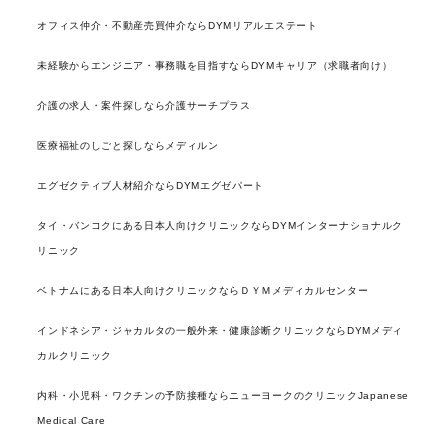
オフィス仲介・不動産売買仲介ならDYMリアルエステート
未経験からエンジニア・事務職を目指すならDYMキャリア（求職者向け）
介護の求人・案件探しなら介護サーチプラス
医療福祉のしごと探しならメディルン
エグゼクティブ人材紹介ならDYMエグゼパート
タイ・バンコクにある日本人向けクリニックならDYMインターナショナルク
リニック
ベトナムにある日本人向けクリニックならＤＹＭメディカルセンター
インドネシア・ジャカルタの一般外来・健康診断クリニックならDYMメディ
カルクリニック
内科・小児科・ワクチンの予防接種ならニューヨークのクリニックJapanese
Medical Care