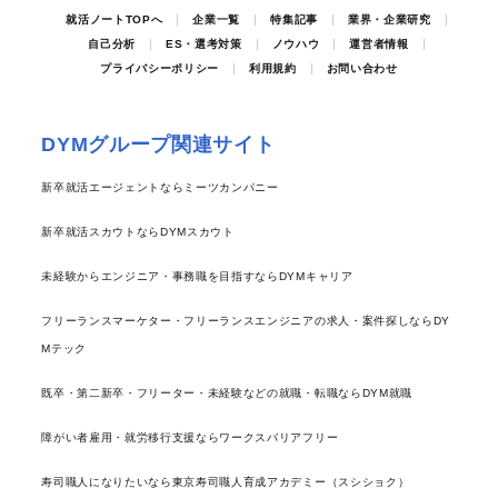
就活ノートTOPへ
企業一覧
特集記事
業界・企業研究
自己分析
ES・選考対策
ノウハウ
運営者情報
プライバシーポリシー
利用規約
お問い合わせ
DYMグループ関連サイト
新卒就活エージェントならミーツカンパニー
新卒就活スカウトならDYMスカウト
未経験からエンジニア・事務職を目指すならDYMキャリア
フリーランスマーケター・フリーランスエンジニアの求人・案件探しならDY
Mテック
既卒・第二新卒・フリーター・未経験などの就職・転職ならDYM就職
障がい者雇用・就労移行支援ならワークスバリアフリー
寿司職人になりたいなら東京寿司職人育成アカデミー（スシショク）