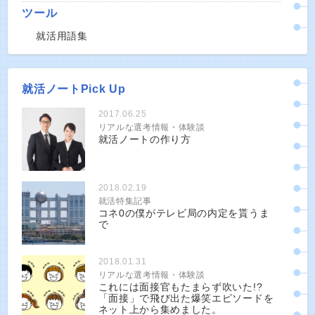
ツール
就活用語集
就活ノートPick Up
2017.06.25
リアルな選考情報・体験談
就活ノートの作り方
2018.02.19
就活特集記事
コネ0の僕がテレビ局の内定を貰うま
で
2018.01.31
リアルな選考情報・体験談
これには面接官もたまらず吹いた!?
「面接」で飛び出た爆笑エピソードを
ネット上から集めました。