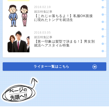
2018.02.19
就活特集記事
【これじゃ落ちるよ！】私服OK面接
に現れたトンデモ就活生
2018.03.05
就活特集記事
【第一印象は髪型で決まる！】男女別
就活ヘアスタイル特集
ライター一覧はこちら