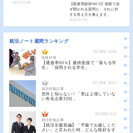
2014.12.08
【面接突破術Vol.3】面接で必
ず聞かれる質問と、それに対
する答え方を教えます。
2014.12.09
就活ノート週間ランキング
SCORE:1144
面接対策
【通過率50％】最終面接で「落ちる学
生」「採用される学生」
SCORE:1091
就活特集記事
意外と知らない！「実は上場していな
い有名企業32社」
SCORE:517
就活特集記事
【就活生服装編】「平服でお越しくだ
さい」と言われた時、どんな格好をす