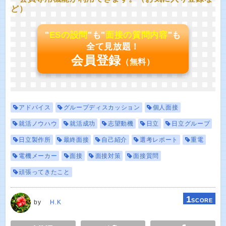
ど）
"
ESの設問
"も"
面接の質問内容
"も
全て見放題！
会員登録
（無料）
アドバイス
グループディスカッション
個人面接
就活ノウハウ
就活成功
志望動機
日立
日立グループ
日立製作所
最終面接
自己紹介
選考レポート
重電
電機メーカー
面接
面接対策
面接質問
頑張ってきたこと
1
SCORE
by
H.K
E
TWEET
SHARE