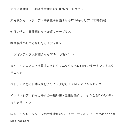
オフィス仲介・不動産売買仲介ならDYMリアルエステート
未経験からエンジニア・事務職を目指すならDYMキャリア（求職者向け）
介護の求人・案件探しなら介護サーチプラス
医療福祉のしごと探しならメディルン
エグゼクティブ人材紹介ならDYMエグゼパート
タイ・バンコクにある日本人向けクリニックならDYMインターナショナルク
リニック
ベトナムにある日本人向けクリニックならＤＹＭメディカルセンター
インドネシア・ジャカルタの一般外来・健康診断クリニックならDYMメディ
カルクリニック
内科・小児科・ワクチンの予防接種ならニューヨークのクリニックJapanese
Medical Care