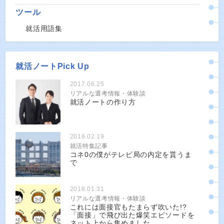
ツール
就活用語集
就活ノートPick Up
2017.06.25
リアルな選考情報・体験談
就活ノートの作り方
2018.02.19
就活特集記事
コネ0の僕がテレビ局の内定を貰うま
で
2018.01.31
リアルな選考情報・体験談
これには面接官もたまらず吹いた!?
「面接」で飛び出た爆笑エピソードを
ネット上から集めました。