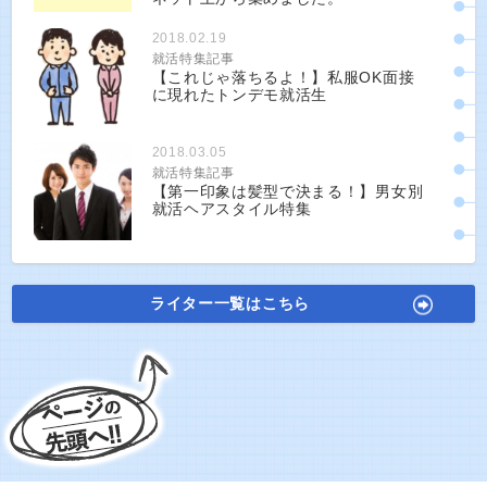
2018.02.19
就活特集記事
【これじゃ落ちるよ！】私服OK面接
に現れたトンデモ就活生
2018.03.05
就活特集記事
【第一印象は髪型で決まる！】男女別
就活ヘアスタイル特集
ライター一覧はこちら