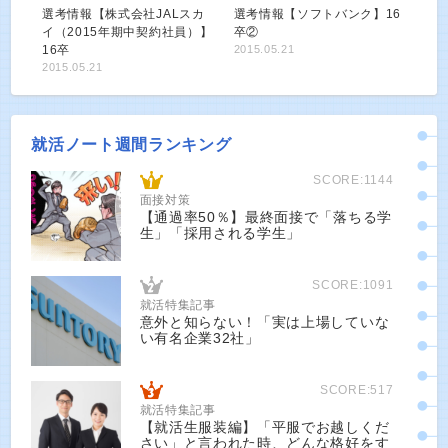
選考情報【株式会社JALスカ
選考情報【ソフトバンク】16
イ（2015年期中契約社員）】
卒②
16卒
2015.05.21
2015.05.21
就活ノート週間ランキング
SCORE:1144
面接対策
【通過率50％】最終面接で「落ちる学
生」「採用される学生」
SCORE:1091
就活特集記事
意外と知らない！「実は上場していな
い有名企業32社」
SCORE:517
就活特集記事
【就活生服装編】「平服でお越しくだ
さい」と言われた時、どんな格好をす