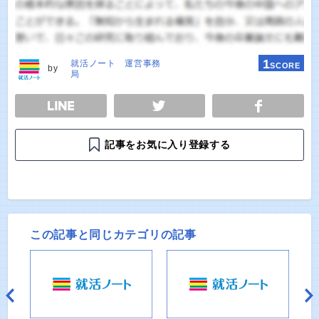
1
就活ノート 運営事務
SCORE
by
局
E
TWEET
SHARE
記事をお気に入り登録する
この記事と同じカテゴリの記事