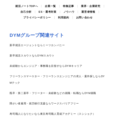
就活ノートTOPへ
企業一覧
特集記事
業界・企業研究
自己分析
ES・選考対策
ノウハウ
運営者情報
プライバシーポリシー
利用規約
お問い合わせ
DYMグループ関連サイト
新卒就活エージェントならミーツカンパニー
新卒就活スカウトならDYMスカウト
未経験からエンジニア・事務職を目指すならDYMキャリア
フリーランスマーケター・フリーランスエンジニアの求人・案件探しならDY
Mテック
既卒・第二新卒・フリーター・未経験などの就職・転職ならDYM就職
障がい者雇用・就労移行支援ならワークスバリアフリー
寿司職人になりたいなら東京寿司職人育成アカデミー（スシショク）