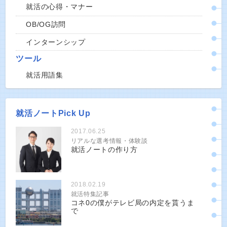
就活の心得・マナー
OB/OG訪問
インターンシップ
ツール
就活用語集
就活ノートPick Up
2017.06.25
リアルな選考情報・体験談
就活ノートの作り方
2018.02.19
就活特集記事
コネ0の僕がテレビ局の内定を貰うま
で