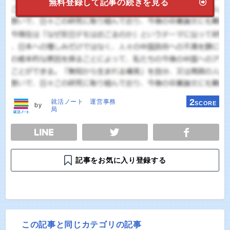
無料登録して記事の続きを見る
2
就活ノート 運営事務
SCORE
by
局
E
TWEET
SHARE
記事をお気に入り登録する
この記事と同じカテゴリの記事