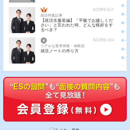
SCORE:517
就活特集記事
【就活生服装編】「平服でお越しくだ
さい」と言われた時、どんな格好をす
るべき？
SCORE:404
リアルな選考情報・体験談
就活ノートの作り方