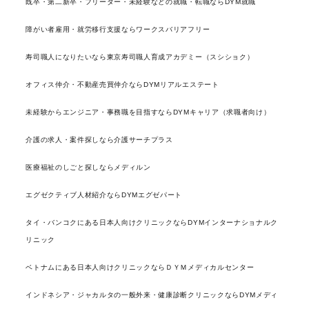
既卒・第二新卒・フリーター・未経験などの就職・転職ならDYM就職
障がい者雇用・就労移行支援ならワークスバリアフリー
寿司職人になりたいなら東京寿司職人育成アカデミー（スシショク）
オフィス仲介・不動産売買仲介ならDYMリアルエステート
未経験からエンジニア・事務職を目指すならDYMキャリア（求職者向け）
介護の求人・案件探しなら介護サーチプラス
医療福祉のしごと探しならメディルン
エグゼクティブ人材紹介ならDYMエグゼパート
タイ・バンコクにある日本人向けクリニックならDYMインターナショナルク
リニック
ベトナムにある日本人向けクリニックならＤＹＭメディカルセンター
インドネシア・ジャカルタの一般外来・健康診断クリニックならDYMメディ