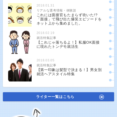
2018.01.31
リアルな選考情報・体験談
これには面接官もたまらず吹いた!?
「面接」で飛び出た爆笑エピソードを
ネット上から集めました。
2018.02.19
就活特集記事
【これじゃ落ちるよ！】私服OK面接
に現れたトンデモ就活生
2018.03.05
就活特集記事
【第一印象は髪型で決まる！】男女別
就活ヘアスタイル特集
ライター一覧はこちら