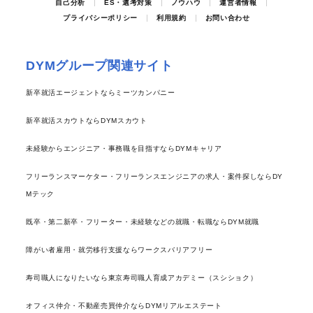
自己分析
ES・選考対策
ノウハウ
運営者情報
プライバシーポリシー
利用規約
お問い合わせ
DYMグループ関連サイト
新卒就活エージェントならミーツカンパニー
新卒就活スカウトならDYMスカウト
未経験からエンジニア・事務職を目指すならDYMキャリア
フリーランスマーケター・フリーランスエンジニアの求人・案件探しならDY
Mテック
既卒・第二新卒・フリーター・未経験などの就職・転職ならDYM就職
障がい者雇用・就労移行支援ならワークスバリアフリー
寿司職人になりたいなら東京寿司職人育成アカデミー（スシショク）
オフィス仲介・不動産売買仲介ならDYMリアルエステート