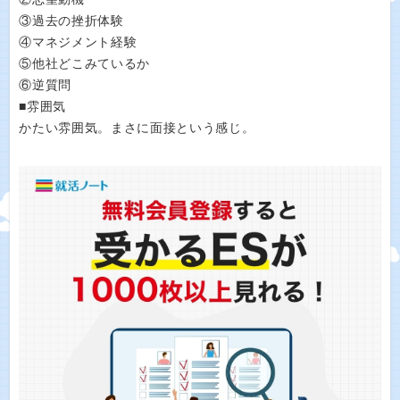
③過去の挫折体験
④マネジメント経験
⑤他社どこみているか
⑥逆質問
■雰囲気
かたい雰囲気。まさに面接という感じ。