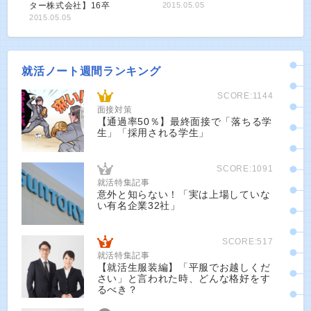
ター株式会社】16卒
2015.05.05
2015.05.05
就活ノート週間ランキング
SCORE:1144
面接対策
【通過率50％】最終面接で「落ちる学
生」「採用される学生」
SCORE:1091
就活特集記事
意外と知らない！「実は上場していな
い有名企業32社」
SCORE:517
就活特集記事
【就活生服装編】「平服でお越しくだ
さい」と言われた時、どんな格好をす
るべき？