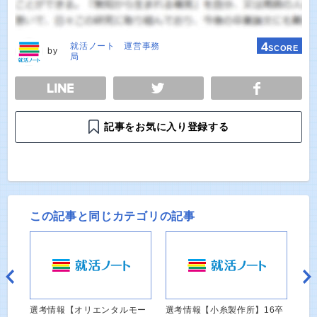
4
就活ノート 運営事務
SCORE
by
局
E
TWEET
SHARE
記事をお気に入り登録する
この記事と同じカテゴリの記事
選考情報【オリエンタルモー
選考情報【小糸製作所】16卒