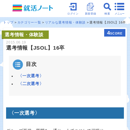
メニュー
ログイン
新規登録
検索
トップ
カテゴリー一覧
リアルな選考情報・体験談
選考情報【JSOL】16卒
4
SCORE
選考情報・体験談
2015.06.19
選考情報【JSOL】16卒
目次
〈一次選考〉
〈二次選考〉
〈一次選考〉