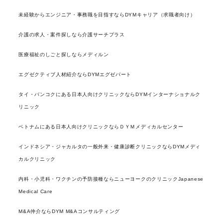
未経験からエンジニア・事務職を目指すならDYMキャリア（求職者向け）
介護の求人・案件探しなら介護サーチプラス
医療福祉のしごと探しならメディルン
エグゼクティブ人材紹介ならDYMエグゼパート
タイ・バンコクにある日本人向けクリニックならDYMインターナショナルク
リニック
ベトナムにある日本人向けクリニックならＤＹＭメディカルセンター
インドネシア・ジャカルタの一般外来・健康診断クリニックならDYMメディ
カルクリニック
内科・小児科・ワクチンの予防接種ならニューヨークのクリニックJapanese
Medical Care
M&A仲介ならDYM M&Aコンサルティング