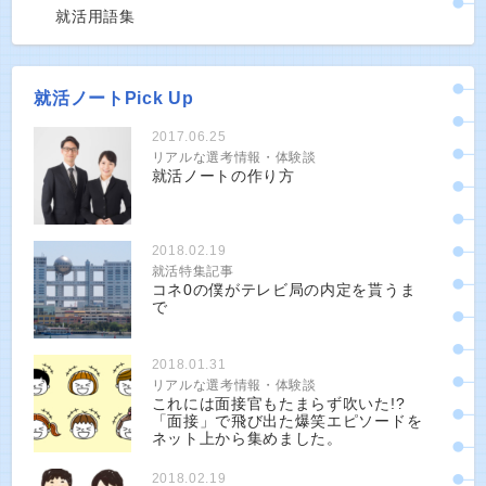
就活用語集
就活ノートPick Up
2017.06.25
リアルな選考情報・体験談
就活ノートの作り方
2018.02.19
就活特集記事
コネ0の僕がテレビ局の内定を貰うま
で
2018.01.31
リアルな選考情報・体験談
これには面接官もたまらず吹いた!?
「面接」で飛び出た爆笑エピソードを
ネット上から集めました。
2018.02.19