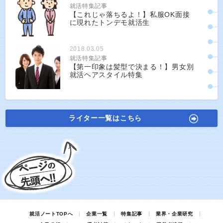
就活特集記事
【これじゃ落ちるよ！】私服OK面接
に現れたトンデモ就活生
2018.03.05
就活特集記事
【第一印象は髪型で決まる！】男女別
就活ヘアスタイル特集
ライター一覧はこちら
就活ノートTOPへ
企業一覧
特集記事
業界・企業研究