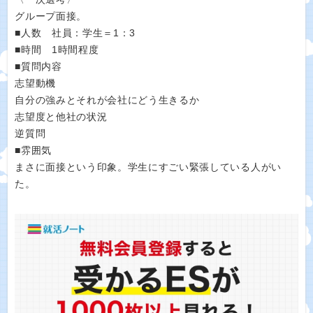
グループ面接。
■人数 社員：学生＝1：3
■時間 1時間程度
■質問内容
志望動機
自分の強みとそれが会社にどう生きるか
志望度と他社の状況
逆質問
■雰囲気
まさに面接という印象。学生にすごい緊張している人がい
た。