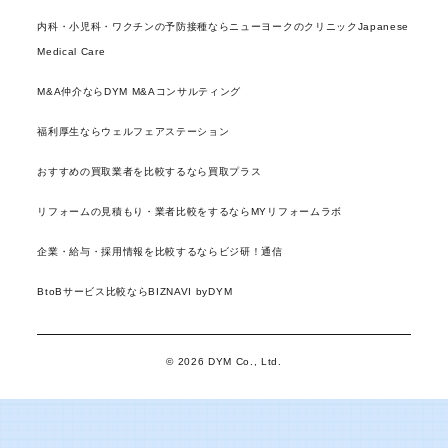
内科・小児科・ワクチンの予防接種ならニューヨークのクリニックJapanese
Medical Care
M&A仲介ならDYM M&Aコンサルティング
福利厚生ならウェルフェアステーション
おすすめの買取業者を比較するなら買取プラス
リフォームの見積もり・業者比較をするならMYリフォームラボ
企業・給与・採用情報を比較するならビジ研！通信
BtoBサービス比較ならBIZNAVI byDYM
© 2026 DYM Co., Ltd.