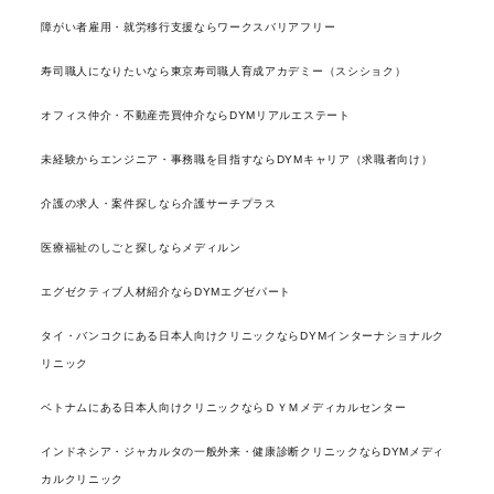
障がい者雇用・就労移行支援ならワークスバリアフリー
寿司職人になりたいなら東京寿司職人育成アカデミー（スシショク）
オフィス仲介・不動産売買仲介ならDYMリアルエステート
未経験からエンジニア・事務職を目指すならDYMキャリア（求職者向け）
介護の求人・案件探しなら介護サーチプラス
医療福祉のしごと探しならメディルン
エグゼクティブ人材紹介ならDYMエグゼパート
タイ・バンコクにある日本人向けクリニックならDYMインターナショナルク
リニック
ベトナムにある日本人向けクリニックならＤＹＭメディカルセンター
インドネシア・ジャカルタの一般外来・健康診断クリニックならDYMメディ
カルクリニック