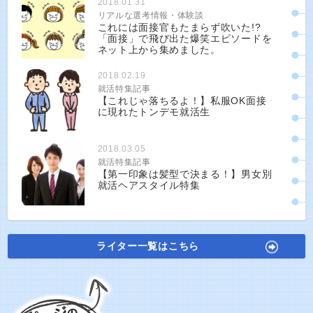
2018.01.31
リアルな選考情報・体験談
これには面接官もたまらず吹いた!?
「面接」で飛び出た爆笑エピソードを
ネット上から集めました。
2018.02.19
就活特集記事
【これじゃ落ちるよ！】私服OK面接
に現れたトンデモ就活生
2018.03.05
就活特集記事
【第一印象は髪型で決まる！】男女別
就活ヘアスタイル特集
ライター一覧はこちら