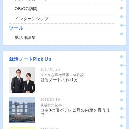
OB/OG訪問
インターンシップ
ツール
就活用語集
就活ノートPick Up
2017.06.25
リアルな選考情報・体験談
就活ノートの作り方
2018.02.19
就活特集記事
コネ0の僕がテレビ局の内定を貰うま
で