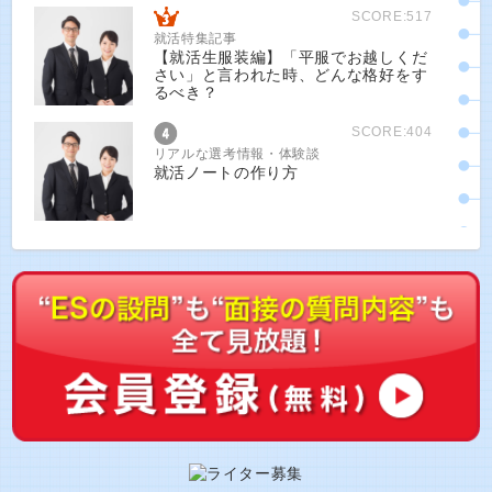
SCORE:517
就活特集記事
【就活生服装編】「平服でお越しくだ
さい」と言われた時、どんな格好をす
るべき？
SCORE:404
リアルな選考情報・体験談
就活ノートの作り方