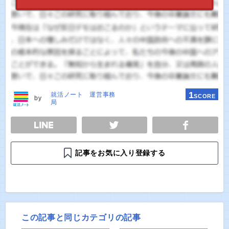
1
就活ノート 運営事務
SCORE
by
局
E
TWEET
SHARE
記事をお気に入り登録する
この記事と同じカテゴリの記事