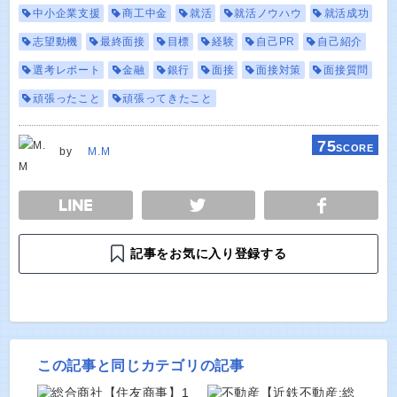
中小企業支援
商工中金
就活
就活ノウハウ
就活成功
志望動機
最終面接
目標
経験
自己PR
自己紹介
選考レポート
金融
銀行
面接
面接対策
面接質問
頑張ったこと
頑張ってきたこと
75
SCORE
by
M.M
E
TWEET
SHARE
記事をお気に入り登録する
この記事と同じカテゴリの記事