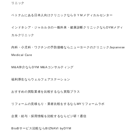
リニック
ベトナムにある日本人向けクリニックならＤＹＭメディカルセンター
インドネシア・ジャカルタの一般外来・健康診断クリニックならDYMメディ
カルクリニック
内科・小児科・ワクチンの予防接種ならニューヨークのクリニックJapanese
Medical Care
M&A仲介ならDYM M&Aコンサルティング
福利厚生ならウェルフェアステーション
おすすめの買取業者を比較するなら買取プラス
リフォームの見積もり・業者比較をするならMYリフォームラボ
企業・給与・採用情報を比較するならビジ研！通信
BtoBサービス比較ならBIZNAVI byDYM