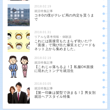
2018.02.19
就活特集記事
コネ0の僕がテレビ局の内定を貰うま
で
2018.01.31
リアルな選考情報・体験談
これには面接官もたまらず吹いた!?
「面接」で飛び出た爆笑エピソードを
ネット上から集めました。
2018.02.19
就活特集記事
【これじゃ落ちるよ！】私服OK面接
に現れたトンデモ就活生
2018.03.05
就活特集記事
【第一印象は髪型で決まる！】男女別
就活ヘアスタイル特集