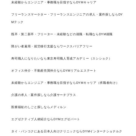
未経験からエンジニア・事務職を目指すならDYMキャリア
フリーランスマーケター・フリーランスエンジニアの求人・案件探しならDY
Mテック
既卒・第二新卒・フリーター・未経験などの就職・転職ならDYM就職
障がい者雇用・就労移行支援ならワークスバリアフリー
寿司職人になりたいなら東京寿司職人育成アカデミー（スシショク）
オフィス仲介・不動産売買仲介ならDYMリアルエステート
未経験からエンジニア・事務職を目指すならDYMキャリア（求職者向け）
介護の求人・案件探しなら介護サーチプラス
医療福祉のしごと探しならメディルン
エグゼクティブ人材紹介ならDYMエグゼパート
タイ・バンコクにある日本人向けクリニックならDYMインターナショナルク