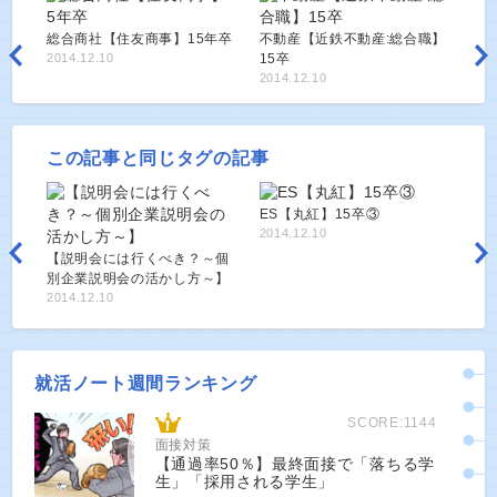
総合商社【住友商事】15年卒
不動産【近鉄不動産:総合職】
2014.12.10
15卒
2014.12.10
この記事と同じタグの記事
ES【丸紅】15卒③
2014.12.10
【説明会には行くべき？～個
別企業説明会の活かし方～】
2014.12.10
就活ノート週間ランキング
SCORE:1144
面接対策
【通過率50％】最終面接で「落ちる学
生」「採用される学生」