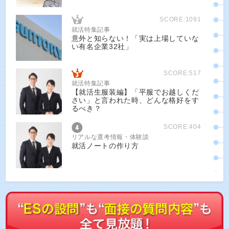
SCORE:1091
就活特集記事
意外と知らない！「実は上場していな
い有名企業32社」
SCORE:517
就活特集記事
【就活生服装編】「平服でお越しくだ
さい」と言われた時、どんな格好をす
るべき？
SCORE:404
リアルな選考情報・体験談
就活ノートの作り方