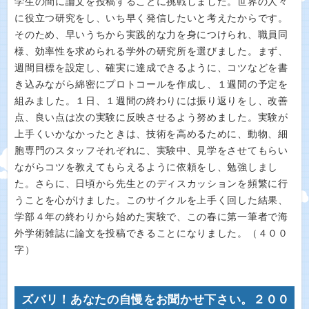
学生の間に論文を投稿することに挑戦しました。世界の人々
に役立つ研究をし、いち早く発信したいと考えたからです。
そのため、早いうちから実践的な力を身につけられ、職員同
様、効率性を求められる学外の研究所を選びました。まず、
週間目標を設定し、確実に達成できるように、コツなどを書
き込みながら綿密にプロトコールを作成し、１週間の予定を
組みました。１日、１週間の終わりには振り返りをし、改善
点、良い点は次の実験に反映させるよう努めました。実験が
上手くいかなかったときは、技術を高めるために、動物、細
胞専門のスタッフそれぞれに、実験中、見学をさせてもらい
ながらコツを教えてもらえるように依頼をし、勉強しまし
た。さらに、日頃から先生とのディスカッションを頻繁に行
うことを心がけました。このサイクルを上手く回した結果、
学部４年の終わりから始めた実験で、この春に第一筆者で海
外学術雑誌に論文を投稿できることになりました。（４００
字）
ズバリ！あなたの自慢をお聞かせ下さい。２００