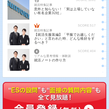
SCORE:1091
就活特集記事
意外と知らない！「実は上場していな
い有名企業32社」
SCORE:517
就活特集記事
【就活生服装編】「平服でお越しくだ
さい」と言われた時、どんな格好をす
るべき？
SCORE:404
リアルな選考情報・体験談
就活ノートの作り方