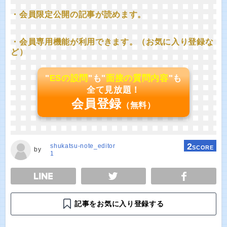
・会員限定公開の記事が読めます。
・会員専用機能が利用できます。（お気に入り登録な
ど）
"
ESの設問
"も"
面接の質問内容
"も
全て見放題！
会員登録
（無料）
2
shukatsu-note_editor
SCORE
by
1
E
TWEET
SHARE
記事をお気に入り登録する