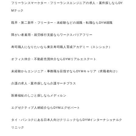
フリーランスマーケター・フリーランスエンジニアの求人・案件探しならDY
Mテック
既卒・第二新卒・フリーター・未経験などの就職・転職ならDYM就職
障がい者雇用・就労移行支援ならワークスバリアフリー
寿司職人になりたいなら東京寿司職人育成アカデミー（スシショク）
オフィス仲介・不動産売買仲介ならDYMリアルエステート
未経験からエンジニア・事務職を目指すならDYMキャリア（求職者向け）
介護の求人・案件探しなら介護サーチプラス
医療福祉のしごと探しならメディルン
エグゼクティブ人材紹介ならDYMエグゼパート
タイ・バンコクにある日本人向けクリニックならDYMインターナショナルク
リニック