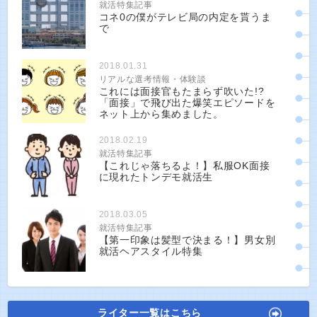
就活特集記事
コネ0の僕がテレビ局の内定を貰うま
で
2018.01.31
リアルな選考情報・体験談
これには面接官もたまらず吹いた!?
「面接」で飛び出た爆笑エピソードを
ネット上から集めました。
2018.02.19
就活特集記事
【これじゃ落ちるよ！】私服OK面接
に現れたトンデモ就活生
2018.03.05
就活特集記事
【第一印象は髪型で決まる！】男女別
就活ヘアスタイル特集
ライター一覧はこちら