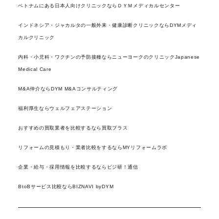
ベトナムにある日本人向けクリニックならＤＹＭメディカルセンター
インドネシア・ジャカルタの一般外来・健康診断クリニックならDYMメディ
カルクリニック
内科・小児科・ワクチンの予防接種ならニューヨークのクリニックJapanese
Medical Care
M&A仲介ならDYM M&Aコンサルティング
福利厚生ならウェルフェアステーション
おすすめの買取業者を比較するなら買取プラス
リフォームの見積もり・業者比較をするならMYリフォームラボ
企業・給与・採用情報を比較するならビジ研！通信
BtoBサービス比較ならBIZNAVI byDYM