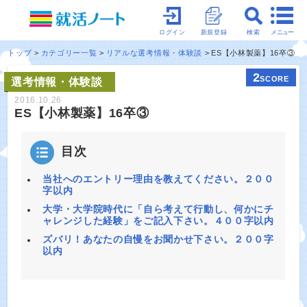
メニュー
ログイン
新規登録
検索
トップ
カテゴリー一覧
リアルな選考情報・体験談
ES【小林製薬】16卒③
2
SCORE
選考情報・体験談
2016.10.26
ES【小林製薬】16卒③
目次
当社へのエントリー理由を教えてください。２００
字以内
大学・大学院時代に「自ら考えて行動し、何かにチ
ャレンジした経験」をご記入下さい。４００字以内
ズバリ！あなたの自慢をお聞かせ下さい。２００字
以内