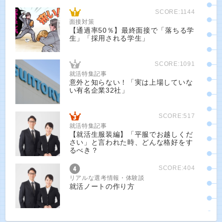
SCORE:1144
面接対策
【通過率50％】最終面接で「落ちる学
生」「採用される学生」
SCORE:1091
就活特集記事
意外と知らない！「実は上場していな
い有名企業32社」
SCORE:517
就活特集記事
【就活生服装編】「平服でお越しくだ
さい」と言われた時、どんな格好をす
るべき？
SCORE:404
リアルな選考情報・体験談
就活ノートの作り方