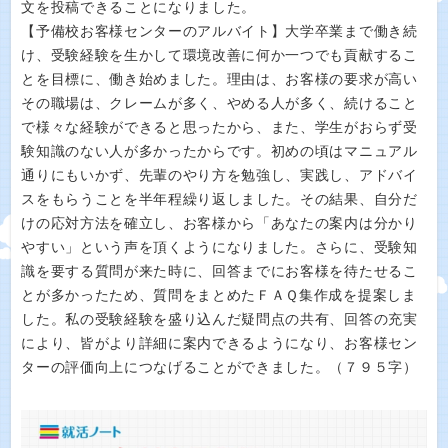
文を投稿できることになりました。
【予備校お客様センターのアルバイト】大学卒業まで働き続
け、受験経験を生かして環境改善に何か一つでも貢献するこ
とを目標に、働き始めました。理由は、お客様の要求が高い
その職場は、クレームが多く、やめる人が多く、続けること
で様々な経験ができると思ったから、また、学生がおらず受
験知識のない人が多かったからです。初めの頃はマニュアル
通りにもいかず、先輩のやり方を勉強し、実践し、アドバイ
スをもらうことを半年程繰り返しました。その結果、自分だ
けの応対方法を確立し、お客様から「あなたの案内は分かり
やすい」という声を頂くようになりました。さらに、受験知
識を要する質問が来た時に、回答までにお客様を待たせるこ
とが多かったため、質問をまとめたＦＡＱ集作成を提案しま
した。私の受験経験を盛り込んだ疑問点の共有、回答の充実
により、皆がより詳細に案内できるようになり、お客様セン
ターの評価向上につなげることができました。（７９５字）