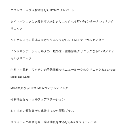
エグゼクティブ人材紹介ならDYMエグゼパート
タイ・バンコクにある日本人向けクリニックならDYMインターナショナルク
リニック
ベトナムにある日本人向けクリニックならＤＹＭメディカルセンター
インドネシア・ジャカルタの一般外来・健康診断クリニックならDYMメディ
カルクリニック
内科・小児科・ワクチンの予防接種ならニューヨークのクリニックJapanese
Medical Care
M&A仲介ならDYM M&Aコンサルティング
福利厚生ならウェルフェアステーション
おすすめの買取業者を比較するなら買取プラス
リフォームの見積もり・業者比較をするならMYリフォームラボ