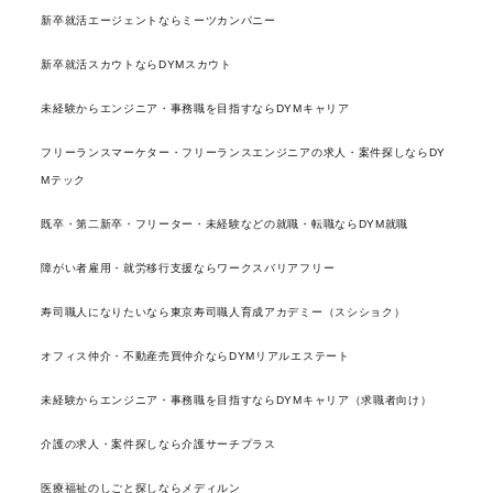
新卒就活エージェントならミーツカンパニー
新卒就活スカウトならDYMスカウト
未経験からエンジニア・事務職を目指すならDYMキャリア
フリーランスマーケター・フリーランスエンジニアの求人・案件探しならDY
Mテック
既卒・第二新卒・フリーター・未経験などの就職・転職ならDYM就職
障がい者雇用・就労移行支援ならワークスバリアフリー
寿司職人になりたいなら東京寿司職人育成アカデミー（スシショク）
オフィス仲介・不動産売買仲介ならDYMリアルエステート
未経験からエンジニア・事務職を目指すならDYMキャリア（求職者向け）
介護の求人・案件探しなら介護サーチプラス
医療福祉のしごと探しならメディルン