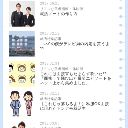
2017.06.25
リアルな選考情報・体験談
就活ノートの作り方
2018.02.19
就活特集記事
コネ0の僕がテレビ局の内定を貰うま
で
2018.01.31
リアルな選考情報・体験談
これには面接官もたまらず吹いた!?
「面接」で飛び出た爆笑エピソードを
ネット上から集めました。
2018.02.19
就活特集記事
【これじゃ落ちるよ！】私服OK面接
に現れたトンデモ就活生
2018.03.05