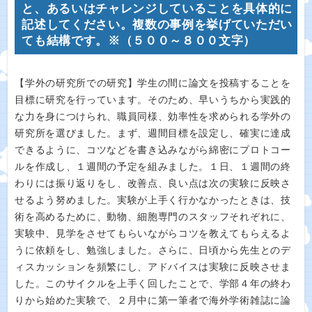
と、あるいはチャレンジしていることを具体的に
記述してください。複数の事例を挙げていただい
ても結構です。※（５００～８００文字）
【学外の研究所での研究】学生の間に論文を投稿することを
目標に研究を行っています。そのため、早いうちから実践的
な力を身につけられ、職員同様、効率性を求められる学外の
研究所を選びました。まず、週間目標を設定し、確実に達成
できるように、コツなどを書き込みながら綿密にプロトコー
ルを作成し、１週間の予定を組みました。１日、１週間の終
わりには振り返りをし、改善点、良い点は次の実験に反映さ
せるよう努めました。実験が上手く行かなかったときは、技
術を高めるために、動物、細胞専門のスタッフそれぞれに、
実験中、見学をさせてもらいながらコツを教えてもらえるよ
うに依頼をし、勉強しました。さらに、日頃から先生とのデ
ィスカッションを頻繁にし、アドバイスは実験に反映させま
した。このサイクルを上手く回したことで、学部４年の終わ
りから始めた実験で、２月中に第一筆者で海外学術雑誌に論