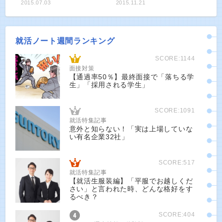
2015.07.03
2015.11.21
就活ノート週間ランキング
SCORE:1144
面接対策
【通過率50％】最終面接で「落ちる学
生」「採用される学生」
SCORE:1091
就活特集記事
意外と知らない！「実は上場していな
い有名企業32社」
SCORE:517
就活特集記事
【就活生服装編】「平服でお越しくだ
さい」と言われた時、どんな格好をす
るべき？
SCORE:404