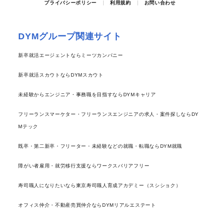
プライバシーポリシー
利用規約
お問い合わせ
DYMグループ関連サイト
新卒就活エージェントならミーツカンパニー
新卒就活スカウトならDYMスカウト
未経験からエンジニア・事務職を目指すならDYMキャリア
フリーランスマーケター・フリーランスエンジニアの求人・案件探しならDY
Mテック
既卒・第二新卒・フリーター・未経験などの就職・転職ならDYM就職
障がい者雇用・就労移行支援ならワークスバリアフリー
寿司職人になりたいなら東京寿司職人育成アカデミー（スシショク）
オフィス仲介・不動産売買仲介ならDYMリアルエステート