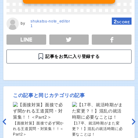
2
shukatsu-note_editor
SCORE
by
1
E
TWEET
SHARE
記事をお気に入り登録する
この記事と同じカテゴリの記事
【面接対策】面接で必ず聞か
【17卒、就活時期がまた変
れる王道質問・対策集！！＜
更？！】混乱の就活時期に必
Part2＞
要なことは！