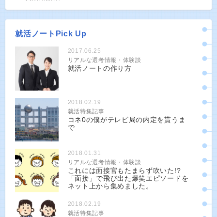
就活ノートPick Up
2017.06.25
リアルな選考情報・体験談
就活ノートの作り方
2018.02.19
就活特集記事
コネ0の僕がテレビ局の内定を貰うま
で
2018.01.31
リアルな選考情報・体験談
これには面接官もたまらず吹いた!?
「面接」で飛び出た爆笑エピソードを
ネット上から集めました。
2018.02.19
就活特集記事