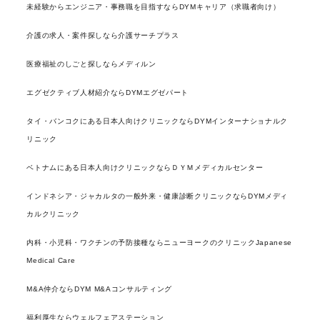
未経験からエンジニア・事務職を目指すならDYMキャリア（求職者向け）
介護の求人・案件探しなら介護サーチプラス
医療福祉のしごと探しならメディルン
エグゼクティブ人材紹介ならDYMエグゼパート
タイ・バンコクにある日本人向けクリニックならDYMインターナショナルク
リニック
ベトナムにある日本人向けクリニックならＤＹＭメディカルセンター
インドネシア・ジャカルタの一般外来・健康診断クリニックならDYMメディ
カルクリニック
内科・小児科・ワクチンの予防接種ならニューヨークのクリニックJapanese
Medical Care
M&A仲介ならDYM M&Aコンサルティング
福利厚生ならウェルフェアステーション