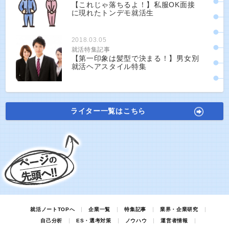
【これじゃ落ちるよ！】私服OK面接
に現れたトンデモ就活生
2018.03.05
就活特集記事
【第一印象は髪型で決まる！】男女別
就活ヘアスタイル特集
ライター一覧はこちら
就活ノートTOPへ
企業一覧
特集記事
業界・企業研究
自己分析
ES・選考対策
ノウハウ
運営者情報