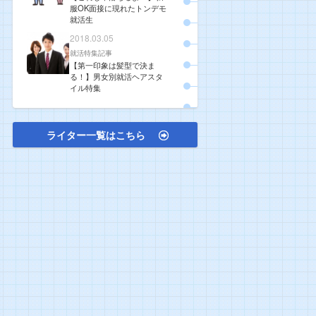
服OK面接に現れたトンデモ
就活生
2018.03.05
就活特集記事
【第一印象は髪型で決ま
る！】男女別就活ヘアスタ
イル特集
ライター一覧はこちら