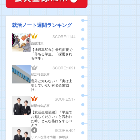
就活ノート週間ランキング
SCORE:1144
面接対策
【通過率50％】最終面接で
「落ちる学生」「採用され
る学生」
SCORE:1091
就活特集記事
意外と知らない！「実は上
場していない有名企業32
社」
SCORE:517
就活特集記事
【就活生服装編】「平服で
お越しください」と言われ
た時、どんな格好をするべ
き？
SCORE:404
リアルな選考情報・体験談