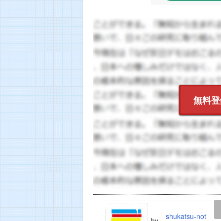
無料登
LINE
TWEET
shukatsu-not
by