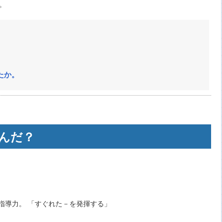
。
たか。
んだ？
指導力。 「すぐれた－を発揮する」