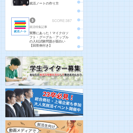
就活ノートの作り方
SCORE:387
就活特集記事
実際にあった！マイクロソ
フト・グーグル・アップル
の入社試験問題が面白い
【回答例付き】