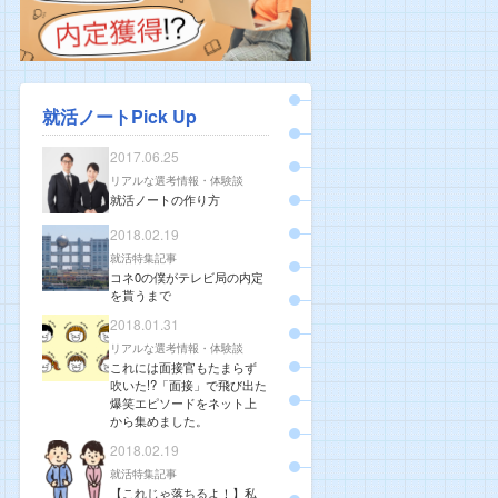
就活ノートPick Up
2017.06.25
リアルな選考情報・体験談
就活ノートの作り方
2018.02.19
就活特集記事
コネ0の僕がテレビ局の内定
を貰うまで
2018.01.31
リアルな選考情報・体験談
これには面接官もたまらず
吹いた!?「面接」で飛び出た
爆笑エピソードをネット上
から集めました。
2018.02.19
就活特集記事
【これじゃ落ちるよ！】私