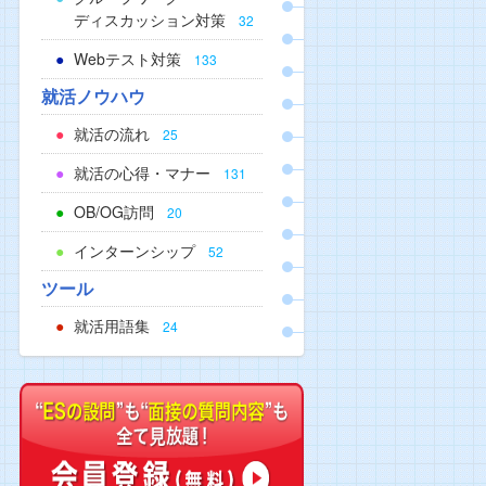
ディスカッション対策
32
Webテスト対策
133
就活ノウハウ
就活の流れ
25
就活の心得・マナー
131
OB/OG訪問
20
インターンシップ
52
ツール
就活用語集
24