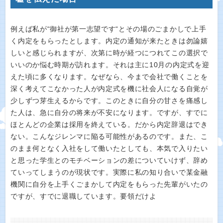
例えば私が“御社が第一志望です“とその場のごまかしで上手
く内定をもらったとします。内定の通知が来たときは勿論嬉
しいと感じられますが、次第に時が経つにつれてこの選択で
いいのか悩む時期が訪れます。それは主に10月の内定式を迎
えた頃に多くなります。なぜなら、今まで会社で働くことを
深く考えてこなかった人が内定式を機に社会人になる自覚が
少しずつ芽生えるからです。このときに自分の甘さを痛感し
た人は、急に自分の将来が不安になります。ですが、すでに
ほとんどの企業は採用を終えている。だから内定辞退はでき
ない。こんなジレンマに陥る可能性があるのです。また、こ
のまま何となく入社をして働いたとしても、本気で入りたい
と思った学生とのモチベーションの差についていけず、辞め
ていってしまうのが現状です。実際に私の知り合いで某金融
機関に自分を上手くごまかして内定をもらった先輩がいたの
ですが、すでに退職しています。要領だけよ