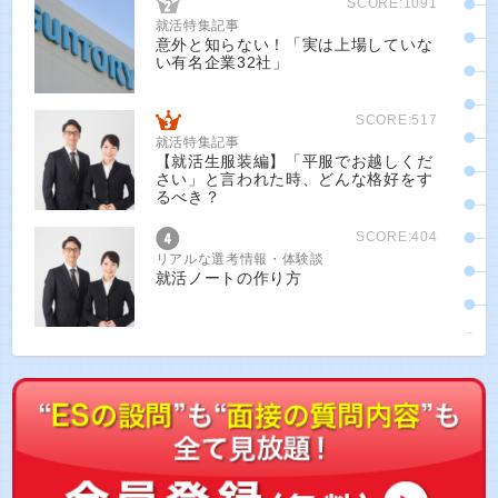
SCORE:1091
就活特集記事
意外と知らない！「実は上場していな
い有名企業32社」
SCORE:517
就活特集記事
【就活生服装編】「平服でお越しくだ
さい」と言われた時、どんな格好をす
るべき？
SCORE:404
リアルな選考情報・体験談
就活ノートの作り方