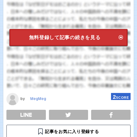
無料登録して記事の続きを見る
2
SCORE
by
MegMeg
E
TWEET
SHARE
記事をお気に入り登録する