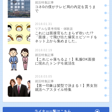
就活特集記事
コネ0の僕がテレビ局の内定を貰うま
で
2018.01.31
リアルな選考情報・体験談
これには面接官もたまらず吹いた!?
「面接」で飛び出た爆笑エピソードを
ネット上から集めました。
2018.02.19
就活特集記事
【これじゃ落ちるよ！】私服OK面接
に現れたトンデモ就活生
2018.03.05
就活特集記事
【第一印象は髪型で決まる！】男女別
就活ヘアスタイル特集
ライター一覧はこちら