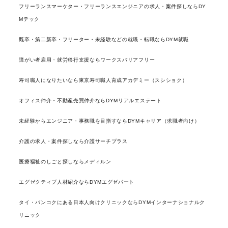
フリーランスマーケター・フリーランスエンジニアの求人・案件探しならDY
Mテック
既卒・第二新卒・フリーター・未経験などの就職・転職ならDYM就職
障がい者雇用・就労移行支援ならワークスバリアフリー
寿司職人になりたいなら東京寿司職人育成アカデミー（スシショク）
オフィス仲介・不動産売買仲介ならDYMリアルエステート
未経験からエンジニア・事務職を目指すならDYMキャリア（求職者向け）
介護の求人・案件探しなら介護サーチプラス
医療福祉のしごと探しならメディルン
エグゼクティブ人材紹介ならDYMエグゼパート
タイ・バンコクにある日本人向けクリニックならDYMインターナショナルク
リニック