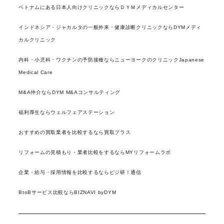
ベトナムにある日本人向けクリニックならＤＹＭメディカルセンター
インドネシア・ジャカルタの一般外来・健康診断クリニックならDYMメディ
カルクリニック
内科・小児科・ワクチンの予防接種ならニューヨークのクリニックJapanese
Medical Care
M&A仲介ならDYM M&Aコンサルティング
福利厚生ならウェルフェアステーション
おすすめの買取業者を比較するなら買取プラス
リフォームの見積もり・業者比較をするならMYリフォームラボ
企業・給与・採用情報を比較するならビジ研！通信
BtoBサービス比較ならBIZNAVI byDYM