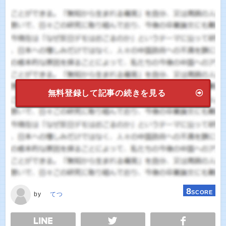
無料登録して記事の続きを見る
8
SCORE
by
てつ
E
TWEET
SHARE