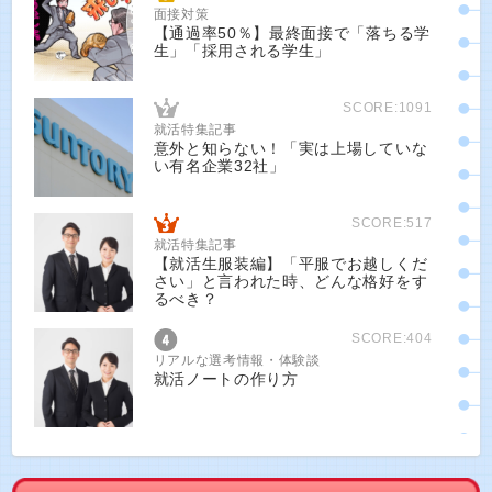
面接対策
【通過率50％】最終面接で「落ちる学
生」「採用される学生」
SCORE:1091
就活特集記事
意外と知らない！「実は上場していな
い有名企業32社」
SCORE:517
就活特集記事
【就活生服装編】「平服でお越しくだ
さい」と言われた時、どんな格好をす
るべき？
SCORE:404
リアルな選考情報・体験談
就活ノートの作り方