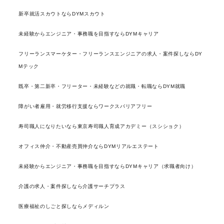
新卒就活スカウトならDYMスカウト
未経験からエンジニア・事務職を目指すならDYMキャリア
フリーランスマーケター・フリーランスエンジニアの求人・案件探しならDY
Mテック
既卒・第二新卒・フリーター・未経験などの就職・転職ならDYM就職
障がい者雇用・就労移行支援ならワークスバリアフリー
寿司職人になりたいなら東京寿司職人育成アカデミー（スシショク）
オフィス仲介・不動産売買仲介ならDYMリアルエステート
未経験からエンジニア・事務職を目指すならDYMキャリア（求職者向け）
介護の求人・案件探しなら介護サーチプラス
医療福祉のしごと探しならメディルン