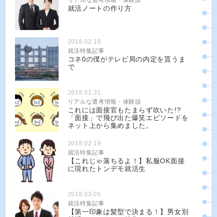
就活ノートの作り方
2018.02.19
就活特集記事
コネ0の僕がテレビ局の内定を貰うま
で
2018.01.31
リアルな選考情報・体験談
これには面接官もたまらず吹いた!?
「面接」で飛び出た爆笑エピソードを
ネット上から集めました。
2018.02.19
就活特集記事
【これじゃ落ちるよ！】私服OK面接
に現れたトンデモ就活生
2018.03.05
就活特集記事
【第一印象は髪型で決まる！】男女別