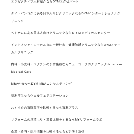
エグゼクティブ人材紹介ならDYMエグゼパート
タイ・バンコクにある日本人向けクリニックならDYMインターナショナルク
リニック
ベトナムにある日本人向けクリニックならＤＹＭメディカルセンター
インドネシア・ジャカルタの一般外来・健康診断クリニックならDYMメディ
カルクリニック
内科・小児科・ワクチンの予防接種ならニューヨークのクリニックJapanese
Medical Care
M&A仲介ならDYM M&Aコンサルティング
福利厚生ならウェルフェアステーション
おすすめの買取業者を比較するなら買取プラス
リフォームの見積もり・業者比較をするならMYリフォームラボ
企業・給与・採用情報を比較するならビジ研！通信