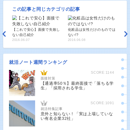
この記事と同じカテゴリの記事
【これで安心】面接で失敗し
化粧品は女性だけのものでは
ない自己紹介
ない!?
2016.06.07
2016.06.08
就活ノート週間ランキング
SCORE:1144
面接対策
【通過率50％】最終面接で「落ちる学
生」「採用される学生」
SCORE:1091
就活特集記事
意外と知らない！「実は上場していな
い有名企業32社」