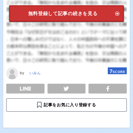
無料登録して記事の続きを見る
7
SCORE
by
いみん
E
TWEET
SHARE
記事をお気に入り登録する