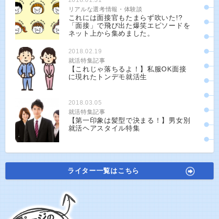
リアルな選考情報・体験談
これには面接官もたまらず吹いた!?
「面接」で飛び出た爆笑エピソードを
ネット上から集めました。
2018.02.19
就活特集記事
【これじゃ落ちるよ！】私服OK面接
に現れたトンデモ就活生
2018.03.05
就活特集記事
【第一印象は髪型で決まる！】男女別
就活ヘアスタイル特集
ライター一覧はこちら