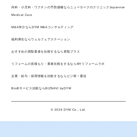
内科・小児科・ワクチンの予防接種ならニューヨークのクリニックJapanese
Medical Care
M&A仲介ならDYM M&Aコンサルティング
福利厚生ならウェルフェアステーション
おすすめの買取業者を比較するなら買取プラス
リフォームの見積もり・業者比較をするならMYリフォームラボ
企業・給与・採用情報を比較するならビジ研！通信
BtoBサービス比較ならBIZNAVI byDYM
© 2026 DYM Co., Ltd.