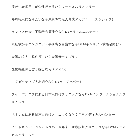
障がい者雇用・就労移行支援ならワークスバリアフリー
寿司職人になりたいなら東京寿司職人育成アカデミー（スシショク）
オフィス仲介・不動産売買仲介ならDYMリアルエステート
未経験からエンジニア・事務職を目指すならDYMキャリア（求職者向け）
介護の求人・案件探しなら介護サーチプラス
医療福祉のしごと探しならメディルン
エグゼクティブ人材紹介ならDYMエグゼパート
タイ・バンコクにある日本人向けクリニックならDYMインターナショナルク
リニック
ベトナムにある日本人向けクリニックならＤＹＭメディカルセンター
インドネシア・ジャカルタの一般外来・健康診断クリニックならDYMメディ
カルクリニック