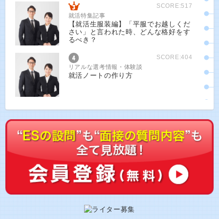
SCORE:517
就活特集記事
【就活生服装編】「平服でお越しくだ
さい」と言われた時、どんな格好をす
るべき？
SCORE:404
リアルな選考情報・体験談
就活ノートの作り方