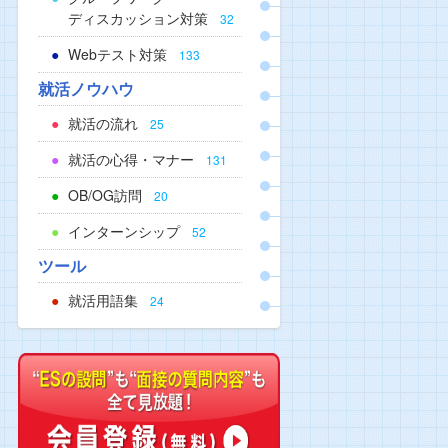
ディスカッション対策
32
Webテスト対策
133
就活ノウハウ
就活の流れ
25
就活の心得・マナー
131
OB/OG訪問
20
インターンシップ
52
ツール
就活用語集
24