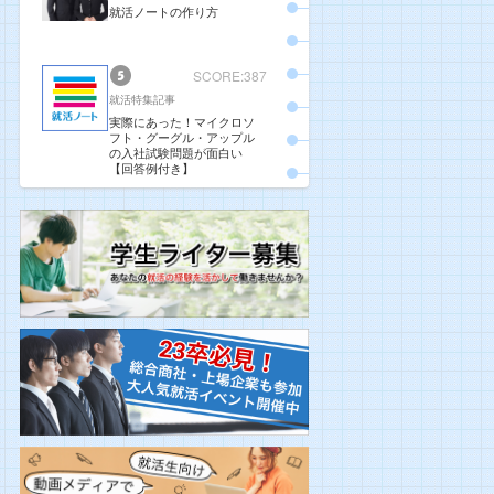
就活ノートの作り方
SCORE:387
就活特集記事
実際にあった！マイクロソ
フト・グーグル・アップル
の入社試験問題が面白い
【回答例付き】