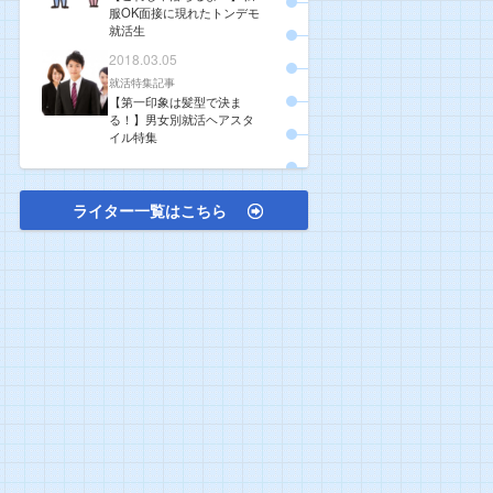
服OK面接に現れたトンデモ
就活生
2018.03.05
就活特集記事
【第一印象は髪型で決ま
る！】男女別就活ヘアスタ
イル特集
ライター一覧はこちら