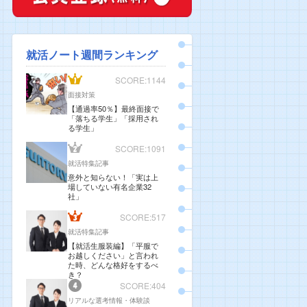
就活ノート週間ランキング
SCORE:1144
面接対策
【通過率50％】最終面接で
「落ちる学生」「採用され
る学生」
SCORE:1091
就活特集記事
意外と知らない！「実は上
場していない有名企業32
社」
SCORE:517
就活特集記事
【就活生服装編】「平服で
お越しください」と言われ
た時、どんな格好をするべ
き？
SCORE:404
リアルな選考情報・体験談