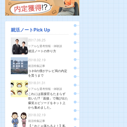
就活ノートPick Up
2017.06.25
リアルな選考情報・体験談
就活ノートの作り方
2018.02.19
就活特集記事
コネ0の僕がテレビ局の内定
を貰うまで
2018.01.31
リアルな選考情報・体験談
これには面接官もたまらず
吹いた!?「面接」で飛び出た
爆笑エピソードをネット上
から集めました。
2018.02.19
就活特集記事
【これじゃ落ちるよ！】私