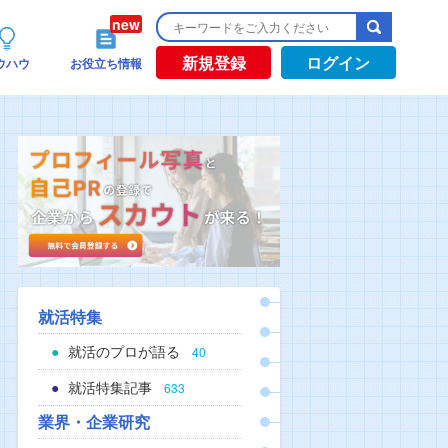
新規登録
ログイン
ウハウ
お役立ち情報
就活特集
就活のプロが語る
40
就活特集記事
633
業界・企業研究