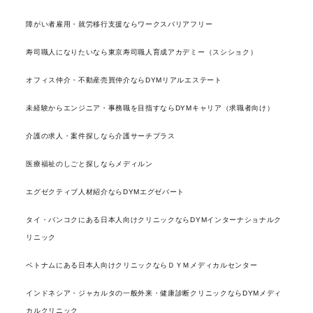
障がい者雇用・就労移行支援ならワークスバリアフリー
寿司職人になりたいなら東京寿司職人育成アカデミー（スシショク）
オフィス仲介・不動産売買仲介ならDYMリアルエステート
未経験からエンジニア・事務職を目指すならDYMキャリア（求職者向け）
介護の求人・案件探しなら介護サーチプラス
医療福祉のしごと探しならメディルン
エグゼクティブ人材紹介ならDYMエグゼパート
タイ・バンコクにある日本人向けクリニックならDYMインターナショナルク
リニック
ベトナムにある日本人向けクリニックならＤＹＭメディカルセンター
インドネシア・ジャカルタの一般外来・健康診断クリニックならDYMメディ
カルクリニック