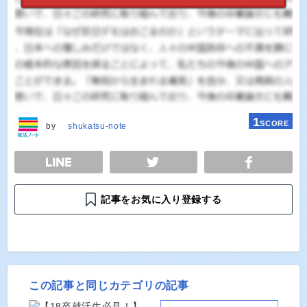
1
SCORE
by
shukatsu-note
E
TWEET
SHARE
記事をお気に入り登録する
この記事と同じカテゴリの記事