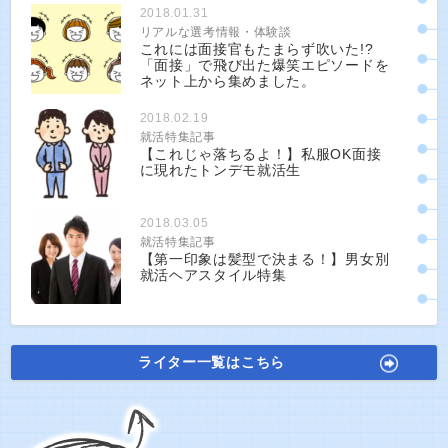
2018.01.31
リアルな選考情報・体験談
これには面接官もたまらず吹いた!?
「面接」で飛び出た爆笑エピソードを
ネット上から集めました。
2018.02.19
就活特集記事
【これじゃ落ちるよ！】私服OK面接
に現れたトンデモ就活生
2018.03.05
就活特集記事
【第一印象は髪型で決まる！】男女別
就活ヘアスタイル特集
ライター一覧はこちら