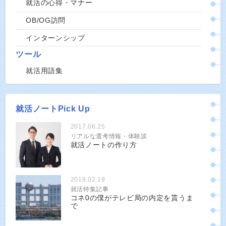
就活の心得・マナー
OB/OG訪問
インターンシップ
ツール
就活用語集
就活ノートPick Up
2017.06.25
リアルな選考情報・体験談
就活ノートの作り方
2018.02.19
就活特集記事
コネ0の僕がテレビ局の内定を貰うま
で