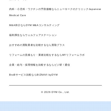
内科・小児科・ワクチンの予防接種ならニューヨークのクリニックJapanese
Medical Care
M&A仲介ならDYM M&Aコンサルティング
福利厚生ならウェルフェアステーション
おすすめの買取業者を比較するなら買取プラス
リフォームの見積もり・業者比較をするならMYリフォームラボ
企業・給与・採用情報を比較するならビジ研！通信
BtoBサービス比較ならBIZNAVI byDYM
© 2026 DYM Co., Ltd.