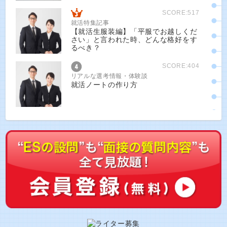
SCORE:517
就活特集記事
【就活生服装編】「平服でお越しくだ
さい」と言われた時、どんな格好をす
るべき？
SCORE:404
リアルな選考情報・体験談
就活ノートの作り方