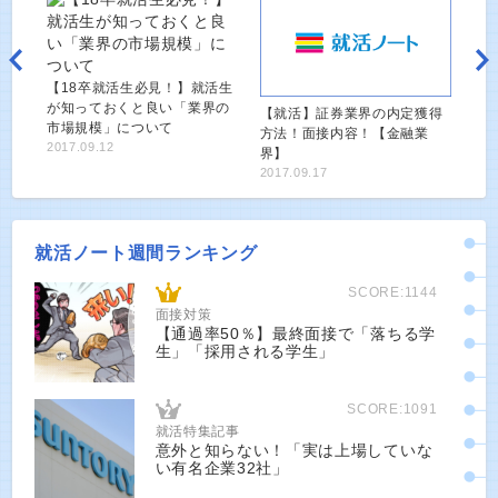
【18卒就活生必見！】就活生
が知っておくと良い「業界の
【就活】証券業界の内定獲得
市場規模」について
方法！面接内容！【金融業
2017.09.12
界】
2017.09.17
就活ノート週間ランキング
SCORE:1144
面接対策
【通過率50％】最終面接で「落ちる学
生」「採用される学生」
SCORE:1091
就活特集記事
意外と知らない！「実は上場していな
い有名企業32社」