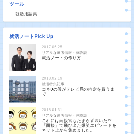
ツール
就活用語集
就活ノートPick Up
2017.06.25
リアルな選考情報・体験談
就活ノートの作り方
2018.02.19
就活特集記事
コネ0の僕がテレビ局の内定を貰うま
で
2018.01.31
リアルな選考情報・体験談
これには面接官もたまらず吹いた!?
「面接」で飛び出た爆笑エピソードを
ネット上から集めました。