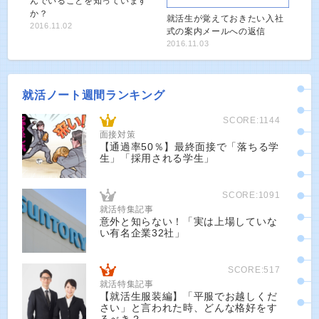
んでいることを知っています
か？
就活生が覚えておきたい入社
2016.11.02
式の案内メールへの返信
2016.11.03
就活ノート週間ランキング
SCORE:1144
面接対策
【通過率50％】最終面接で「落ちる学
生」「採用される学生」
SCORE:1091
就活特集記事
意外と知らない！「実は上場していな
い有名企業32社」
SCORE:517
就活特集記事
【就活生服装編】「平服でお越しくだ
さい」と言われた時、どんな格好をす