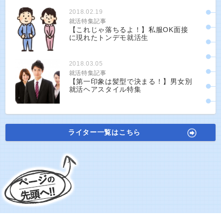
2018.02.19
就活特集記事
【これじゃ落ちるよ！】私服OK面接
に現れたトンデモ就活生
2018.03.05
就活特集記事
【第一印象は髪型で決まる！】男女別
就活ヘアスタイル特集
ライター一覧はこちら