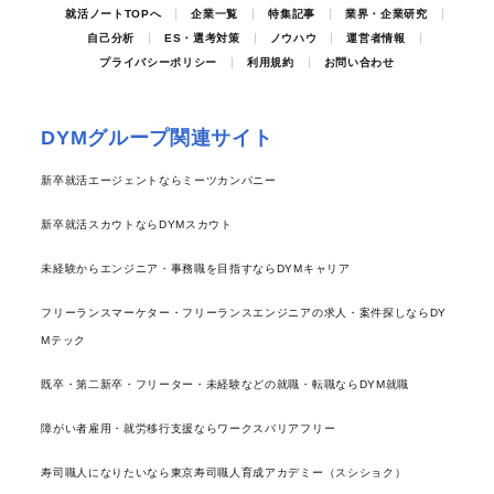
就活ノートTOPへ
企業一覧
特集記事
業界・企業研究
自己分析
ES・選考対策
ノウハウ
運営者情報
プライバシーポリシー
利用規約
お問い合わせ
DYMグループ関連サイト
新卒就活エージェントならミーツカンパニー
新卒就活スカウトならDYMスカウト
未経験からエンジニア・事務職を目指すならDYMキャリア
フリーランスマーケター・フリーランスエンジニアの求人・案件探しならDY
Mテック
既卒・第二新卒・フリーター・未経験などの就職・転職ならDYM就職
障がい者雇用・就労移行支援ならワークスバリアフリー
寿司職人になりたいなら東京寿司職人育成アカデミー（スシショク）