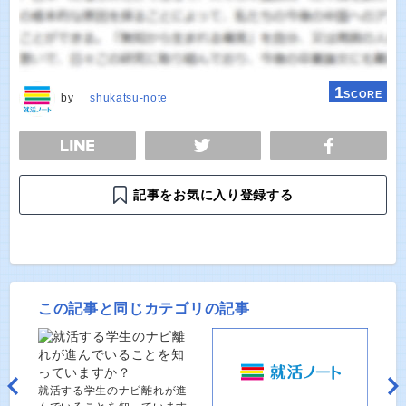
1
SCORE
by
shukatsu-note
E
TWEET
SHARE
記事をお気に入り登録する
この記事と同じカテゴリの記事
就活する学生のナビ離れが進