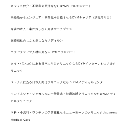
オフィス仲介・不動産売買仲介ならDYMリアルエステート
未経験からエンジニア・事務職を目指すならDYMキャリア（求職者向け）
介護の求人・案件探しなら介護サーチプラス
医療福祉のしごと探しならメディルン
エグゼクティブ人材紹介ならDYMエグゼパート
タイ・バンコクにある日本人向けクリニックならDYMインターナショナルク
リニック
ベトナムにある日本人向けクリニックならＤＹＭメディカルセンター
インドネシア・ジャカルタの一般外来・健康診断クリニックならDYMメディ
カルクリニック
内科・小児科・ワクチンの予防接種ならニューヨークのクリニックJapanese
Medical Care