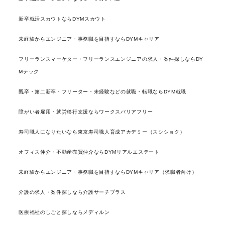
新卒就活スカウトならDYMスカウト
未経験からエンジニア・事務職を目指すならDYMキャリア
フリーランスマーケター・フリーランスエンジニアの求人・案件探しならDY
Mテック
既卒・第二新卒・フリーター・未経験などの就職・転職ならDYM就職
障がい者雇用・就労移行支援ならワークスバリアフリー
寿司職人になりたいなら東京寿司職人育成アカデミー（スシショク）
オフィス仲介・不動産売買仲介ならDYMリアルエステート
未経験からエンジニア・事務職を目指すならDYMキャリア（求職者向け）
介護の求人・案件探しなら介護サーチプラス
医療福祉のしごと探しならメディルン