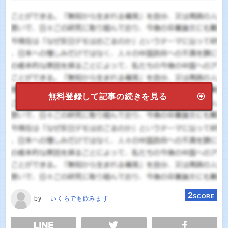
無料登録して記事の続きを見る
2
SCORE
by
いくらでも飲みます
E
TWEET
SHARE