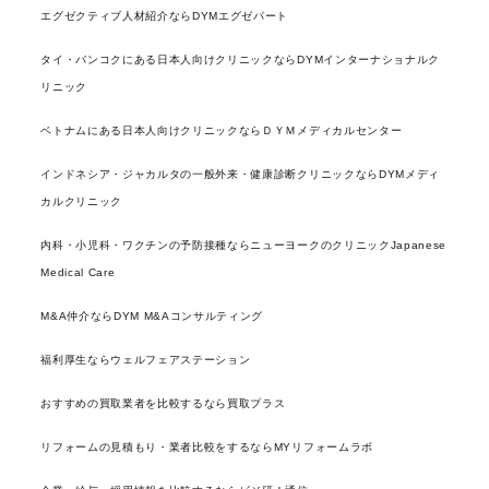
エグゼクティブ人材紹介ならDYMエグゼパート
タイ・バンコクにある日本人向けクリニックならDYMインターナショナルク
リニック
ベトナムにある日本人向けクリニックならＤＹＭメディカルセンター
インドネシア・ジャカルタの一般外来・健康診断クリニックならDYMメディ
カルクリニック
内科・小児科・ワクチンの予防接種ならニューヨークのクリニックJapanese
Medical Care
M&A仲介ならDYM M&Aコンサルティング
福利厚生ならウェルフェアステーション
おすすめの買取業者を比較するなら買取プラス
リフォームの見積もり・業者比較をするならMYリフォームラボ