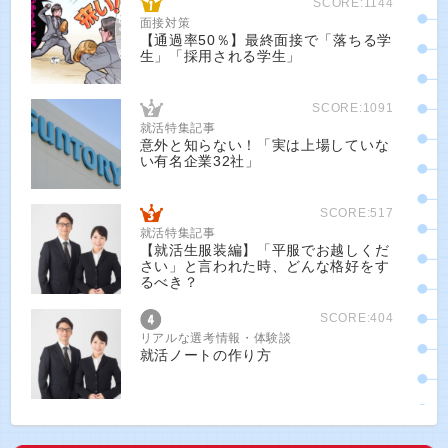
SCORE:1144
面接対策
【通過率50％】最終面接で「落ちる学
生」「採用される学生」
SCORE:1091
就活特集記事
意外と知らない！「実は上場していな
い有名企業32社」
SCORE:517
就活特集記事
【就活生服装編】「平服でお越しくだ
さい」と言われた時、どんな格好をす
るべき？
SCORE:404
リアルな選考情報・体験談
就活ノートの作り方