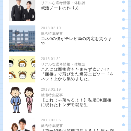
リアルな選考情報・体験談
就活ノートの作り方
2018.02.19
就活特集記事
コネ0の僕がテレビ局の内定を貰うま
で
2018.01.31
リアルな選考情報・体験談
これには面接官もたまらず吹いた!?
「面接」で飛び出た爆笑エピソードを
ネット上から集めました。
2018.02.19
就活特集記事
【これじゃ落ちるよ！】私服OK面接
に現れたトンデモ就活生
2018.03.05
就活特集記事
【第一印象は髪型で決まる！】男女別