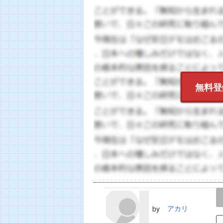
無料登
LINE
TWEET
アカリ
by