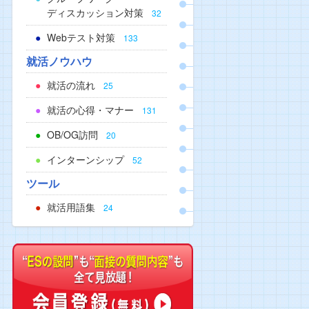
ディスカッション対策
32
Webテスト対策
133
就活ノウハウ
就活の流れ
25
就活の心得・マナー
131
OB/OG訪問
20
インターンシップ
52
ツール
就活用語集
24