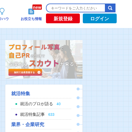
新規登録
ログイン
ウハウ
お役立ち情報
就活特集
就活のプロが語る
40
就活特集記事
633
業界・企業研究