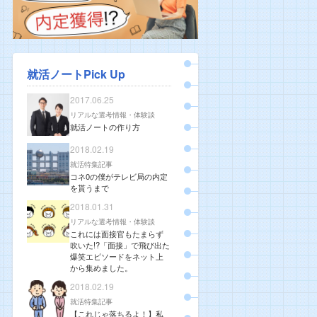
就活ノートPick Up
2017.06.25
リアルな選考情報・体験談
就活ノートの作り方
2018.02.19
就活特集記事
コネ0の僕がテレビ局の内定
を貰うまで
2018.01.31
リアルな選考情報・体験談
これには面接官もたまらず
吹いた!?「面接」で飛び出た
爆笑エピソードをネット上
から集めました。
2018.02.19
就活特集記事
【これじゃ落ちるよ！】私