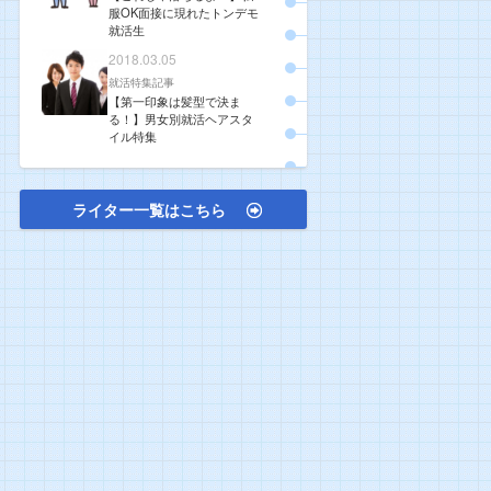
服OK面接に現れたトンデモ
就活生
2018.03.05
就活特集記事
【第一印象は髪型で決ま
る！】男女別就活ヘアスタ
イル特集
ライター一覧はこちら