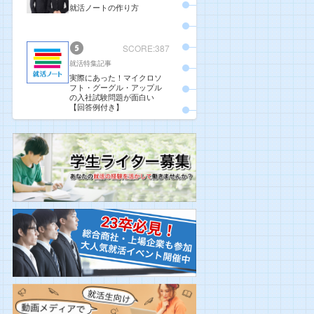
就活ノートの作り方
SCORE:387
就活特集記事
実際にあった！マイクロソ
フト・グーグル・アップル
の入社試験問題が面白い
【回答例付き】