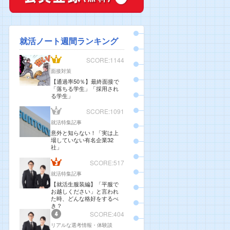
就活ノート週間ランキング
SCORE:1144
面接対策
【通過率50％】最終面接で
「落ちる学生」「採用され
る学生」
SCORE:1091
就活特集記事
意外と知らない！「実は上
場していない有名企業32
社」
SCORE:517
就活特集記事
【就活生服装編】「平服で
お越しください」と言われ
た時、どんな格好をするべ
き？
SCORE:404
リアルな選考情報・体験談