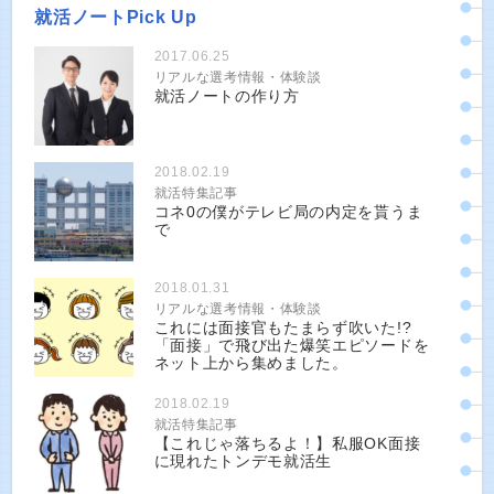
就活ノートPick Up
2017.06.25
リアルな選考情報・体験談
就活ノートの作り方
2018.02.19
就活特集記事
コネ0の僕がテレビ局の内定を貰うま
で
2018.01.31
リアルな選考情報・体験談
これには面接官もたまらず吹いた!?
「面接」で飛び出た爆笑エピソードを
ネット上から集めました。
2018.02.19
就活特集記事
【これじゃ落ちるよ！】私服OK面接
に現れたトンデモ就活生