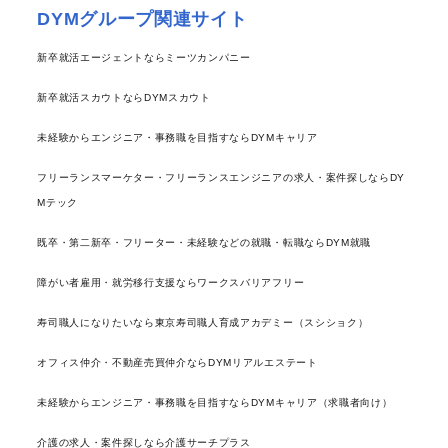
DYMグループ関連サイト
新卒就活エージェントならミーツカンパニー
新卒就活スカウトならDYMスカウト
未経験からエンジニア・事務職を目指すならDYMキャリア
フリーランスマーケター・フリーランスエンジニアの求人・案件探しならDY
Mテック
既卒・第二新卒・フリーター・未経験などの就職・転職ならDYM就職
障がい者雇用・就労移行支援ならワークスバリアフリー
寿司職人になりたいなら東京寿司職人育成アカデミー（スシショク）
オフィス仲介・不動産売買仲介ならDYMリアルエステート
未経験からエンジニア・事務職を目指すならDYMキャリア（求職者向け）
介護の求人・案件探しなら介護サーチプラス