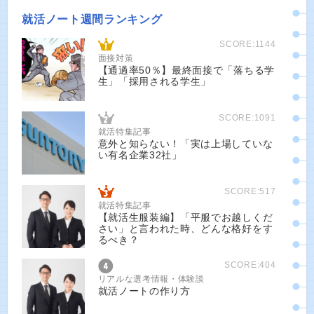
就活ノート週間ランキング
SCORE:1144
面接対策
【通過率50％】最終面接で「落ちる学
生」「採用される学生」
SCORE:1091
就活特集記事
意外と知らない！「実は上場していな
い有名企業32社」
SCORE:517
就活特集記事
【就活生服装編】「平服でお越しくだ
さい」と言われた時、どんな格好をす
るべき？
SCORE:404
リアルな選考情報・体験談
就活ノートの作り方