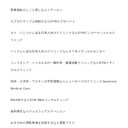
医療福祉のしごと探しならメディルン
エグゼクティブ人材紹介ならDYMエグゼパート
タイ・バンコクにある日本人向けクリニックならDYMインターナショナルク
リニック
ベトナムにある日本人向けクリニックならＤＹＭメディカルセンター
インドネシア・ジャカルタの一般外来・健康診断クリニックならDYMメディ
カルクリニック
内科・小児科・ワクチンの予防接種ならニューヨークのクリニックJapanese
Medical Care
M&A仲介ならDYM M&Aコンサルティング
福利厚生ならウェルフェアステーション
おすすめの買取業者を比較するなら買取プラス