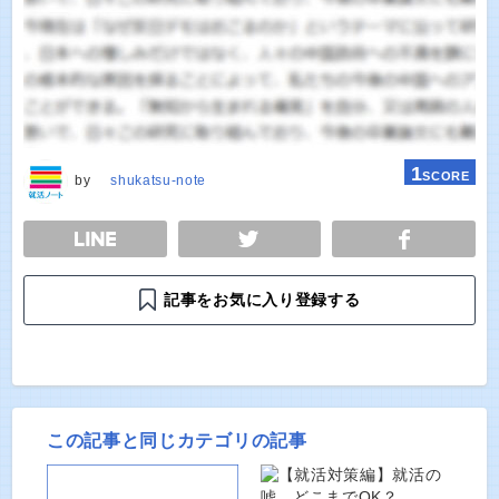
1
SCORE
by
shukatsu-note
E
TWEET
SHARE
記事をお気に入り登録する
この記事と同じカテゴリの記事