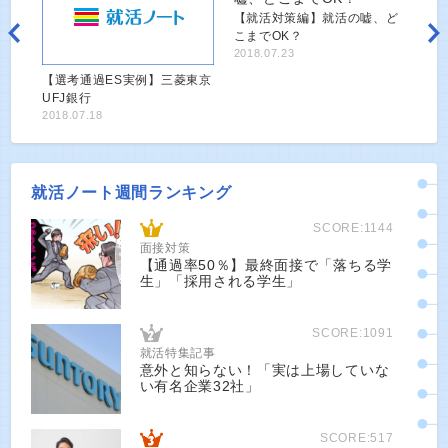
【就活対策編】就活の嘘、ど
こまでOK？
2018.07.23
【選考通過ES実例】三菱東京
UFJ銀行
2018.07.18
就活ノート週間ランキング
SCORE:1144
面接対策
【通過率50％】最終面接で「落ちる学
生」「採用される学生」
SCORE:1091
就活特集記事
意外と知らない！「実は上場していな
い有名企業32社」
SCORE:517