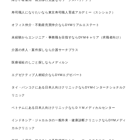
寿司職人になりたいなら東京寿司職人育成アカデミー（スシショク）
オフィス仲介・不動産売買仲介ならDYMリアルエステート
未経験からエンジニア・事務職を目指すならDYMキャリア（求職者向け）
介護の求人・案件探しなら介護サーチプラス
医療福祉のしごと探しならメディルン
エグゼクティブ人材紹介ならDYMエグゼパート
タイ・バンコクにある日本人向けクリニックならDYMインターナショナルク
リニック
ベトナムにある日本人向けクリニックならＤＹＭメディカルセンター
インドネシア・ジャカルタの一般外来・健康診断クリニックならDYMメディ
カルクリニック