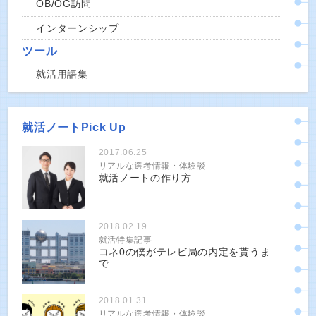
OB/OG訪問
インターンシップ
ツール
就活用語集
就活ノートPick Up
2017.06.25
リアルな選考情報・体験談
就活ノートの作り方
2018.02.19
就活特集記事
コネ0の僕がテレビ局の内定を貰うま
で
2018.01.31
リアルな選考情報・体験談