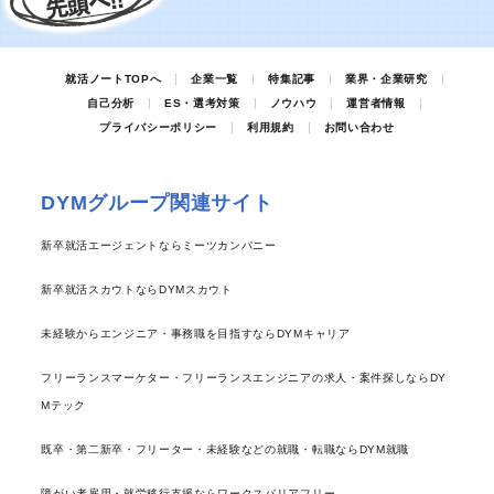
就活ノートTOPへ
企業一覧
特集記事
業界・企業研究
自己分析
ES・選考対策
ノウハウ
運営者情報
プライバシーポリシー
利用規約
お問い合わせ
DYMグループ関連サイト
新卒就活エージェントならミーツカンパニー
新卒就活スカウトならDYMスカウト
未経験からエンジニア・事務職を目指すならDYMキャリア
フリーランスマーケター・フリーランスエンジニアの求人・案件探しならDY
Mテック
既卒・第二新卒・フリーター・未経験などの就職・転職ならDYM就職
障がい者雇用・就労移行支援ならワークスバリアフリー