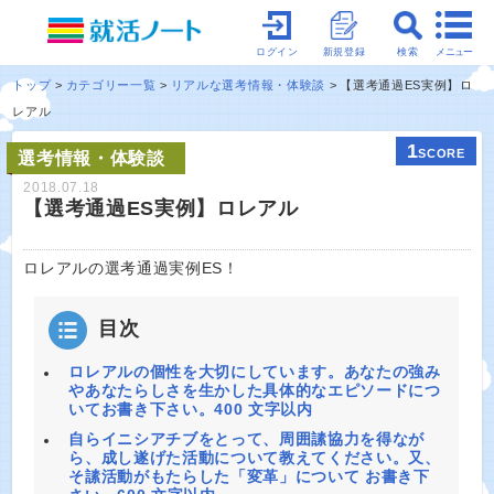
メニュー
ログイン
新規登録
検索
トップ
カテゴリー一覧
リアルな選考情報・体験談
【選考通過ES実例】ロ
レアル
1
SCORE
選考情報・体験談
2018.07.18
【選考通過ES実例】ロレアル
ロレアルの選考通過実例ES！
目次
ロレアルの個性を大切にしています。あなたの強み
やあなたらしさを生かした具体的なエピソードにつ
いてお書き下さい。400 文字以内
自らイニシアチブをとって、周囲䛾協力を得なが
ら、成し遂げた活動について教えてください。又、
そ䛾活動がもたらした「変革」について お書き下