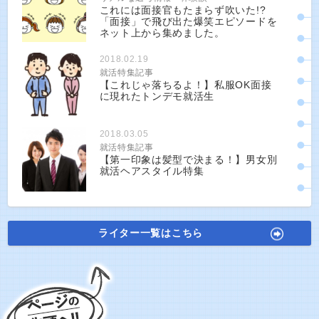
これには面接官もたまらず吹いた!?
「面接」で飛び出た爆笑エピソードを
ネット上から集めました。
2018.02.19
就活特集記事
【これじゃ落ちるよ！】私服OK面接
に現れたトンデモ就活生
2018.03.05
就活特集記事
【第一印象は髪型で決まる！】男女別
就活ヘアスタイル特集
ライター一覧はこちら