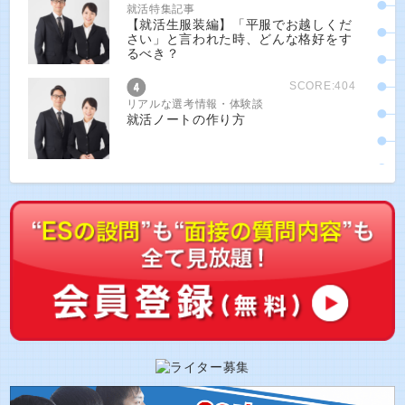
就活特集記事
【就活生服装編】「平服でお越しくだ
さい」と言われた時、どんな格好をす
るべき？
SCORE:404
リアルな選考情報・体験談
就活ノートの作り方