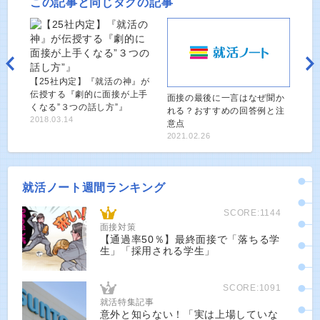
この記事と同じタグの記事
【25社内定】『就活の神』が
伝授する『劇的に面接が上手
面接の最後に一言はなぜ聞か
くなる”３つの話し方”』
れる？おすすめの回答例と注
2018.03.14
意点
2021.02.26
就活ノート週間ランキング
SCORE:1144
面接対策
【通過率50％】最終面接で「落ちる学
生」「採用される学生」
SCORE:1091
就活特集記事
意外と知らない！「実は上場していな