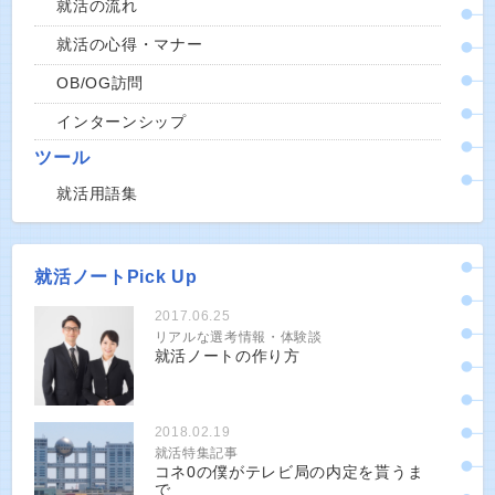
就活の流れ
就活の心得・マナー
OB/OG訪問
インターンシップ
ツール
就活用語集
就活ノートPick Up
2017.06.25
リアルな選考情報・体験談
就活ノートの作り方
2018.02.19
就活特集記事
コネ0の僕がテレビ局の内定を貰うま
で