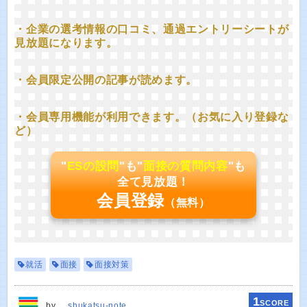
・企業の選考情報の口コミ、通過エントリーシートが
見放題になります。
・会員限定公開の記事が読めます。
・会員専用機能が利用できます。（お気に入り登録な
ど）
"
ESの設問
"も"
面接の質問内容
"も
全て見放題！
会員登録
（無料）
就活
面接
面接対策
1
SCORE
by
shukatsu-note