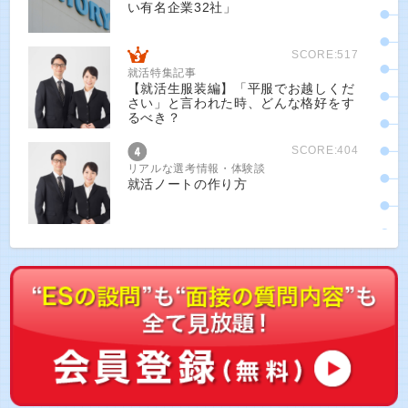
い有名企業32社」
SCORE:517
就活特集記事
【就活生服装編】「平服でお越しくだ
さい」と言われた時、どんな格好をす
るべき？
SCORE:404
リアルな選考情報・体験談
就活ノートの作り方