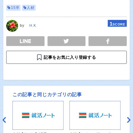
15卒
人材
1
SCORE
by
H.K
E
TWEET
SHARE
記事をお気に入り登録する
この記事と同じカテゴリの記事