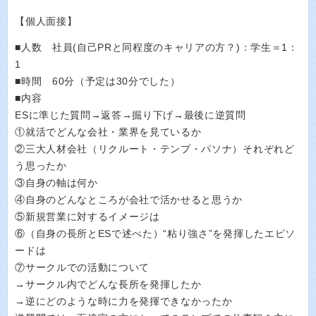
【個人面接】
■人数 社員(自己PRと同程度のキャリアの方？)：学生＝1：
1
■時間 60分（予定は30分でした）
■内容
ESに準じた質問→返答→掘り下げ→最後に逆質問
①就活でどんな会社・業界を見ているか
②三大人材会社（リクルート・テンプ・パソナ）それぞれど
う思ったか
③自身の軸は何か
④自身のどんなところが会社で活かせると思うか
⑤新規営業に対するイメージは
⑥（自身の長所とESで述べた）“粘り強さ”を発揮したエピソ
ードは
⑦サークルでの活動について
→サークル内でどんな長所を発揮したか
→逆にどのような時に力を発揮できなかったか