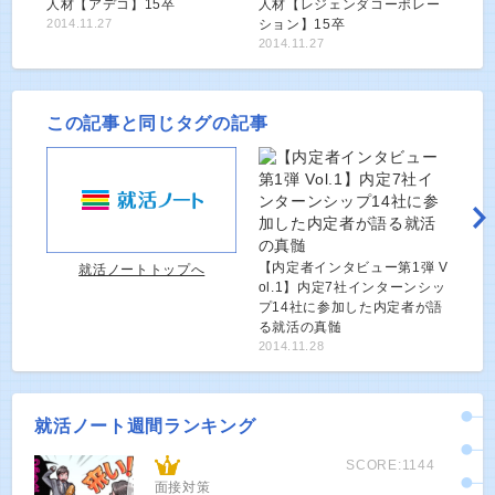
人材【アデコ】15卒
人材【レジェンダコーポレー
2014.11.27
ション】15卒
2014.11.27
この記事と同じタグの記事
【内定者インタビュー第1弾 V
就活ノートトップへ
ol.1】内定7社インターンシッ
プ14社に参加した内定者が語
る就活の真髄
2014.11.28
就活ノート週間ランキング
SCORE:1144
面接対策