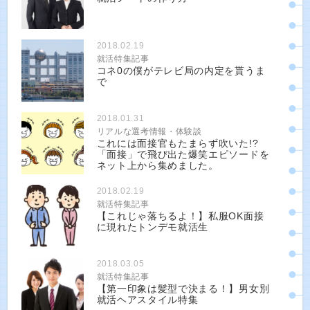
2018.02.19
就活特集記事
コネ0の僕がテレビ局の内定を貰うま
で
2018.01.31
リアルな選考情報・体験談
これには面接官もたまらず吹いた!?
「面接」で飛び出た爆笑エピソードを
ネット上から集めました。
2018.02.19
就活特集記事
【これじゃ落ちるよ！】私服OK面接
に現れたトンデモ就活生
2018.03.05
就活特集記事
【第一印象は髪型で決まる！】男女別
就活ヘアスタイル特集