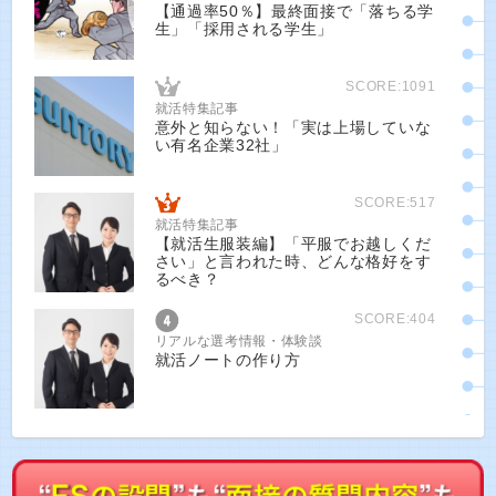
【通過率50％】最終面接で「落ちる学
生」「採用される学生」
SCORE:1091
就活特集記事
意外と知らない！「実は上場していな
い有名企業32社」
SCORE:517
就活特集記事
【就活生服装編】「平服でお越しくだ
さい」と言われた時、どんな格好をす
るべき？
SCORE:404
リアルな選考情報・体験談
就活ノートの作り方