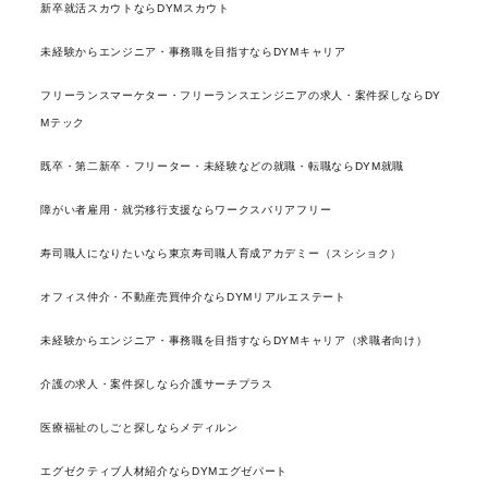
新卒就活スカウトならDYMスカウト
未経験からエンジニア・事務職を目指すならDYMキャリア
フリーランスマーケター・フリーランスエンジニアの求人・案件探しならDY
Mテック
既卒・第二新卒・フリーター・未経験などの就職・転職ならDYM就職
障がい者雇用・就労移行支援ならワークスバリアフリー
寿司職人になりたいなら東京寿司職人育成アカデミー（スシショク）
オフィス仲介・不動産売買仲介ならDYMリアルエステート
未経験からエンジニア・事務職を目指すならDYMキャリア（求職者向け）
介護の求人・案件探しなら介護サーチプラス
医療福祉のしごと探しならメディルン
エグゼクティブ人材紹介ならDYMエグゼパート