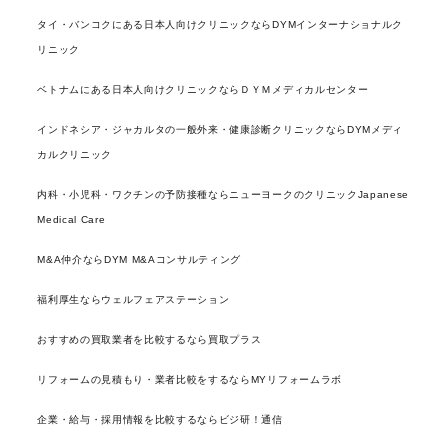
タイ・バンコクにある日本人向けクリニックならDYMインターナショナルク
リニック
ベトナムにある日本人向けクリニックならＤＹＭメディカルセンター
インドネシア・ジャカルタの一般外来・健康診断クリニックならDYMメディ
カルクリニック
内科・小児科・ワクチンの予防接種ならニューヨークのクリニックJapanese
Medical Care
M&A仲介ならDYM M&Aコンサルティング
福利厚生ならウェルフェアステーション
おすすめの買取業者を比較するなら買取プラス
リフォームの見積もり・業者比較をするならMYリフォームラボ
企業・給与・採用情報を比較するならビジ研！通信