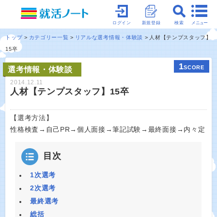
メニュー
ログイン
新規登録
検索
トップ
カテゴリー一覧
リアルな選考情報・体験談
人材【テンプスタッフ】
15卒
1
SCORE
選考情報・体験談
2014.12.11
人材【テンプスタッフ】15卒
【選考方法】
性格検査→自己PR→個人面接→筆記試験→最終面接→内々定
目次
1次選考
2次選考
最終選考
総括