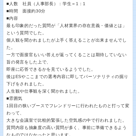
■人数 社員（人事部長）：学生＝1：1
■時間 面接約30分
■内容
最も印象的だった質問が「人材業界の存在意義・価値とは」
という質問でした。
個人観を聞かれましたが上手く答えることが出来ませんでし
た。
一方で面接官もいい答えが返ってくることは期待していない
旨の発言をした上で、
即座に応答できるかを見ているようでした。
後はESやここまでの選考内容に即してパーソナリティの掘り
下げをされました。
人生観や仕事観を深く聞かれました。
■雰囲気
1回目の狭いブースでフレンドリーに行われたものと打って変
わって、
大きな会議室で比較的緊張した空気感の中で行われました。
質問内容も抽象度の高い質問が多く、事前に準備できるよう
なものではなかったと思います。