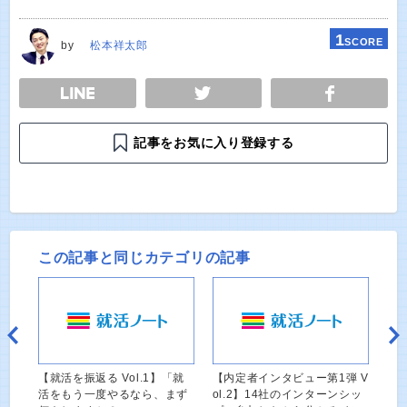
1
SCORE
by
松本祥太郎
E
TWEET
SHARE
記事をお気に入り登録する
この記事と同じカテゴリの記事
【就活を振返る Vol.1】「就
【内定者インタビュー第1弾 V
活をもう一度やるなら、まず
ol.2】14社のインターンシッ