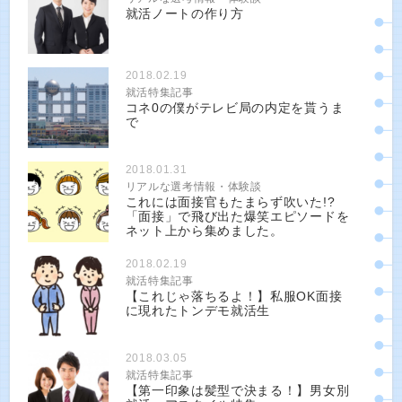
就活ノートの作り方
2018.02.19
就活特集記事
コネ0の僕がテレビ局の内定を貰うま
で
2018.01.31
リアルな選考情報・体験談
これには面接官もたまらず吹いた!?
「面接」で飛び出た爆笑エピソードを
ネット上から集めました。
2018.02.19
就活特集記事
【これじゃ落ちるよ！】私服OK面接
に現れたトンデモ就活生
2018.03.05
就活特集記事
【第一印象は髪型で決まる！】男女別