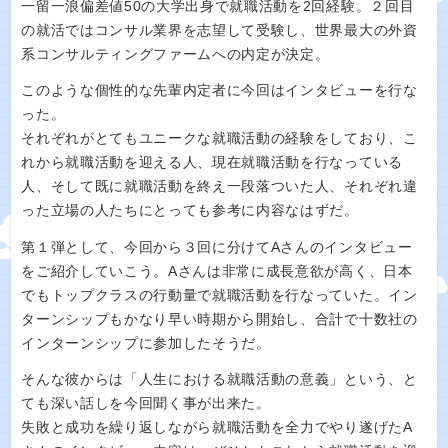
一留一浪偏差値50の大学出身で就職活動を2回経験。２回目
の就活ではコンサル業界を志望して受験し、世界最大の外資
系コンサルティングファームへの内定が決定。
このような個性的な先輩内定者に今回はインタビューを行な
った。
それぞれがとてもユニークな就職活動の経験をしており、こ
れから就職活動を迎える人、現在就職活動を行なっている
人、そして既に就職活動を終え一段落ついた人、それぞれ違
った立場の人たちにとっても参考に内容なはずだ。
第１弾として、今回から３回に分けてAさんのインタビュー
をご紹介していこう。Aさんは非常に成長意欲が高く、日本
でもトップクラスの行動量で就職活動を行なっていた。イン
ターンシップもかなり早い時期から開始し、合計で十数社の
インターンシップに参加したそうだ。
そんな彼からは「人生における就職活動の意義」という、と
ても深い話しを今回聞く事が出来た。
失敗と成功を繰り返しながら就職活動を全力でやり遂げたA