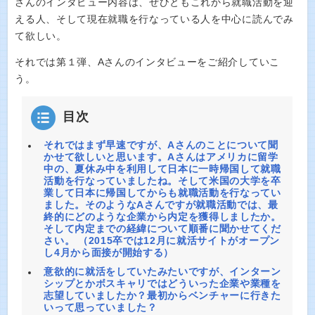
さんのインタビュー内容は、ぜひともこれから就職活動を迎
える人、そして現在就職を行なっている人を中心に読んでみ
て欲しい。
それでは第１弾、Aさんのインタビューをご紹介していこ
う。
目次
それではまず早速ですが、Aさんのことについて聞
かせて欲しいと思います。Aさんはアメリカに留学
中の、夏休み中を利用して日本に一時帰国して就職
活動を行なっていましたね。そして米国の大学を卒
業して日本に帰国してからも就職活動を行なってい
ました。そのようなAさんですが就職活動では、最
終的にどのような企業から内定を獲得しましたか。
そして内定までの経緯について順番に聞かせてくだ
さい。 （2015卒では12月に就活サイトがオープン
し4月から面接が開始する）
意欲的に就活をしていたみたいですが、インターン
シップとかボスキャリではどういった企業や業種を
志望していましたか？最初からベンチャーに行きた
いって思っていました？