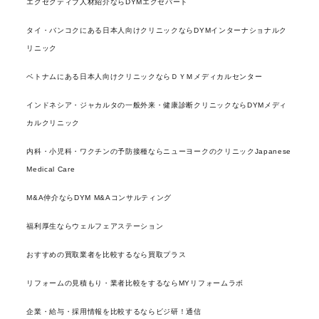
エグゼクティブ人材紹介ならDYMエグゼパート
タイ・バンコクにある日本人向けクリニックならDYMインターナショナルク
リニック
ベトナムにある日本人向けクリニックならＤＹＭメディカルセンター
インドネシア・ジャカルタの一般外来・健康診断クリニックならDYMメディ
カルクリニック
内科・小児科・ワクチンの予防接種ならニューヨークのクリニックJapanese
Medical Care
M&A仲介ならDYM M&Aコンサルティング
福利厚生ならウェルフェアステーション
おすすめの買取業者を比較するなら買取プラス
リフォームの見積もり・業者比較をするならMYリフォームラボ
企業・給与・採用情報を比較するならビジ研！通信