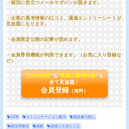
・就活に役立つメールマガジンが届きます。
・企業の選考情報の口コミ、通過エントリーシートが
見放題になります。
・会員限定公開の記事が読めます。
・会員専用機能が利用できます。（お気に入り登録な
ど）
"
ESの設問
"も"
面接の質問内容
"も
全て見放題！
会員登録
（無料）
15卒
コミュニケーション能力
就活後ろ倒し
就活早期化
経験
頑張ってきたこと