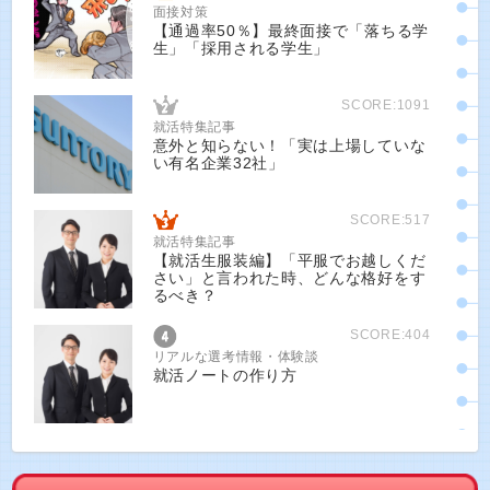
面接対策
【通過率50％】最終面接で「落ちる学
生」「採用される学生」
SCORE:1091
就活特集記事
意外と知らない！「実は上場していな
い有名企業32社」
SCORE:517
就活特集記事
【就活生服装編】「平服でお越しくだ
さい」と言われた時、どんな格好をす
るべき？
SCORE:404
リアルな選考情報・体験談
就活ノートの作り方