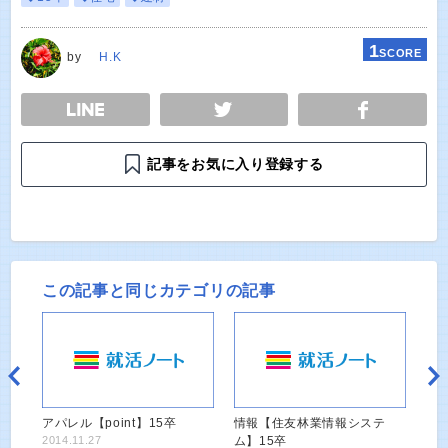
1
SCORE
by
H.K
E
TWEET
SHARE
記事をお気に入り登録する
この記事と同じカテゴリの記事
アパレル【point】15卒
情報【住友林業情報システ
2014.11.27
ム】15卒