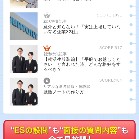
SCORE:1091
就活特集記事
意外と知らない！「実は上場していな
い有名企業32社」
SCORE:517
就活特集記事
【就活生服装編】「平服でお越しくだ
さい」と言われた時、どんな格好をす
るべき？
SCORE:404
リアルな選考情報・体験談
就活ノートの作り方