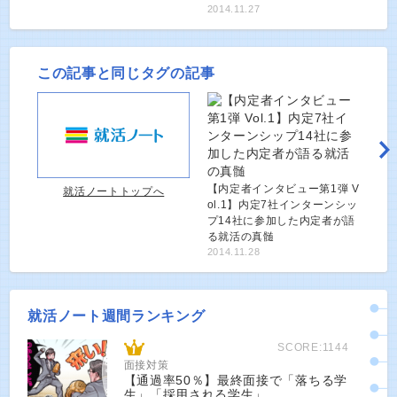
2014.11.27
この記事と同じタグの記事
【内定者インタビュー第1弾 V
就活ノートトップへ
ol.1】内定7社インターンシッ
プ14社に参加した内定者が語
る就活の真髄
2014.11.28
就活ノート週間ランキング
SCORE:1144
面接対策
【通過率50％】最終面接で「落ちる学
生」「採用される学生」