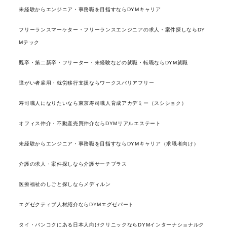
未経験からエンジニア・事務職を目指すならDYMキャリア
フリーランスマーケター・フリーランスエンジニアの求人・案件探しならDY
Mテック
既卒・第二新卒・フリーター・未経験などの就職・転職ならDYM就職
障がい者雇用・就労移行支援ならワークスバリアフリー
寿司職人になりたいなら東京寿司職人育成アカデミー（スシショク）
オフィス仲介・不動産売買仲介ならDYMリアルエステート
未経験からエンジニア・事務職を目指すならDYMキャリア（求職者向け）
介護の求人・案件探しなら介護サーチプラス
医療福祉のしごと探しならメディルン
エグゼクティブ人材紹介ならDYMエグゼパート
タイ・バンコクにある日本人向けクリニックならDYMインターナショナルク