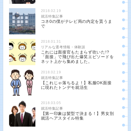
2018.02.19
就活特集記事
コネ0の僕がテレビ局の内定を貰うま
で
2018.01.31
リアルな選考情報・体験談
これには面接官もたまらず吹いた!?
「面接」で飛び出た爆笑エピソードを
ネット上から集めました。
2018.02.19
就活特集記事
【これじゃ落ちるよ！】私服OK面接
に現れたトンデモ就活生
2018.03.05
就活特集記事
【第一印象は髪型で決まる！】男女別
就活ヘアスタイル特集