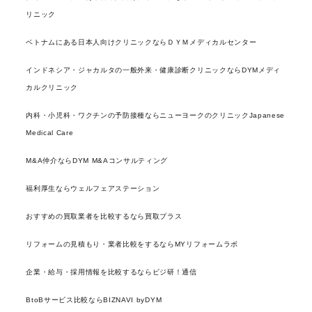
リニック
ベトナムにある日本人向けクリニックならＤＹＭメディカルセンター
インドネシア・ジャカルタの一般外来・健康診断クリニックならDYMメディ
カルクリニック
内科・小児科・ワクチンの予防接種ならニューヨークのクリニックJapanese
Medical Care
M&A仲介ならDYM M&Aコンサルティング
福利厚生ならウェルフェアステーション
おすすめの買取業者を比較するなら買取プラス
リフォームの見積もり・業者比較をするならMYリフォームラボ
企業・給与・採用情報を比較するならビジ研！通信
BtoBサービス比較ならBIZNAVI byDYM