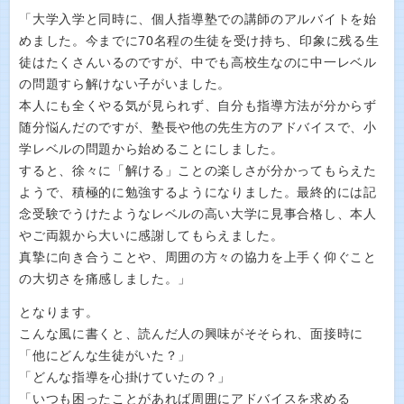
「大学入学と同時に、個人指導塾での講師のアルバイトを始
めました。今までに70名程の生徒を受け持ち、印象に残る生
徒はたくさんいるのですが、中でも高校生なのに中一レベル
の問題すら解けない子がいました。
本人にも全くやる気が見られず、自分も指導方法が分からず
随分悩んだのですが、塾長や他の先生方のアドバイスで、小
学レベルの問題から始めることにしました。
すると、徐々に「解ける」ことの楽しさが分かってもらえた
ようで、積極的に勉強するようになりました。最終的には記
念受験でうけたようなレベルの高い大学に見事合格し、本人
やご両親から大いに感謝してもらえました。
真摯に向き合うことや、周囲の方々の協力を上手く仰ぐこと
の大切さを痛感しました。」
となります。
こんな風に書くと、読んだ人の興味がそそられ、面接時に
「他にどんな生徒がいた？」
「どんな指導を心掛けていたの？」
「いつも困ったことがあれば周囲にアドバイスを求める