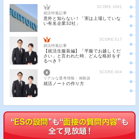
SCORE:1091
就活特集記事
意外と知らない！「実は上場していな
い有名企業32社」
SCORE:517
就活特集記事
【就活生服装編】「平服でお越しくだ
さい」と言われた時、どんな格好をす
るべき？
SCORE:404
リアルな選考情報・体験談
就活ノートの作り方