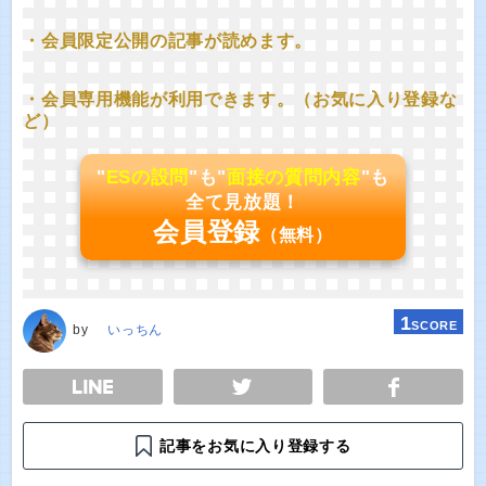
・会員限定公開の記事が読めます。
・会員専用機能が利用できます。（お気に入り登録な
ど）
"
ESの設問
"も"
面接の質問内容
"も
全て見放題！
会員登録
（無料）
1
SCORE
by
いっちん
E
TWEET
SHARE
記事をお気に入り登録する