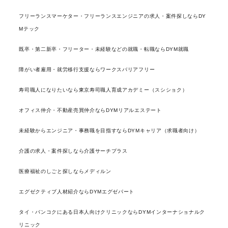
フリーランスマーケター・フリーランスエンジニアの求人・案件探しならDY
Mテック
既卒・第二新卒・フリーター・未経験などの就職・転職ならDYM就職
障がい者雇用・就労移行支援ならワークスバリアフリー
寿司職人になりたいなら東京寿司職人育成アカデミー（スシショク）
オフィス仲介・不動産売買仲介ならDYMリアルエステート
未経験からエンジニア・事務職を目指すならDYMキャリア（求職者向け）
介護の求人・案件探しなら介護サーチプラス
医療福祉のしごと探しならメディルン
エグゼクティブ人材紹介ならDYMエグゼパート
タイ・バンコクにある日本人向けクリニックならDYMインターナショナルク
リニック