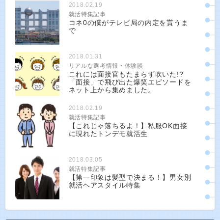
2018.02.19
就活特集記事
コネ0の僕がテレビ局の内定を貰うま
で
2018.01.31
リアルな選考情報・体験談
これには面接官もたまらず吹いた!?
「面接」で飛び出た爆笑エピソードを
ネット上から集めました。
2018.02.19
就活特集記事
【これじゃ落ちるよ！】私服OK面接
に現れたトンデモ就活生
2018.03.05
就活特集記事
【第一印象は髪型で決まる！】男女別
就活ヘアスタイル特集