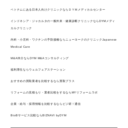
ベトナムにある日本人向けクリニックならＤＹＭメディカルセンター
インドネシア・ジャカルタの一般外来・健康診断クリニックならDYMメディ
カルクリニック
内科・小児科・ワクチンの予防接種ならニューヨークのクリニックJapanese
Medical Care
M&A仲介ならDYM M&Aコンサルティング
福利厚生ならウェルフェアステーション
おすすめの買取業者を比較するなら買取プラス
リフォームの見積もり・業者比較をするならMYリフォームラボ
企業・給与・採用情報を比較するならビジ研！通信
BtoBサービス比較ならBIZNAVI byDYM