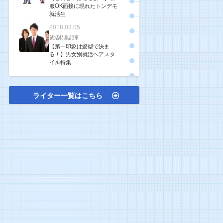
服OK面接に現れたトンデモ
就活生
2018.03.05
就活特集記事
【第一印象は髪型で決ま
る！】男女別就活ヘアスタ
イル特集
ライター一覧はこちら