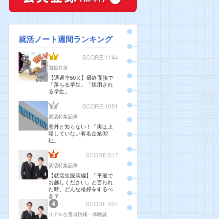
就活ノート週間ランキング
SCORE:1144
面接対策
【通過率50％】最終面接で
「落ちる学生」「採用され
る学生」
SCORE:1091
就活特集記事
意外と知らない！「実は上
場していない有名企業32
社」
SCORE:517
就活特集記事
【就活生服装編】「平服で
お越しください」と言われ
た時、どんな格好をするべ
き？
SCORE:404
リアルな選考情報・体験談