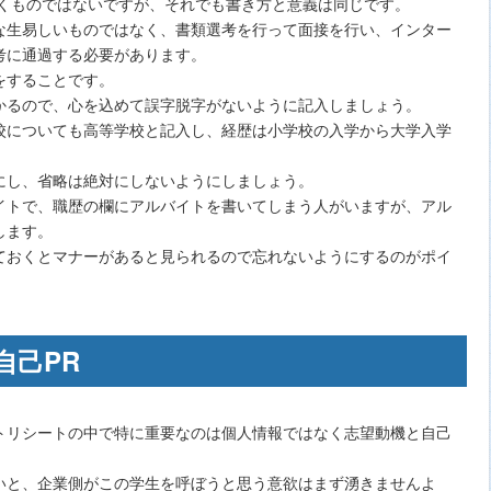
書くものではないですが、それでも書き方と意義は同じです。
な生易しいものではなく、書類選考を行って面接を行い、インター
考に通過する必要があります。
をすることです。
かるので、心を込めて誤字脱字がないように記入しましょう。
校についても高等学校と記入し、経歴は小学校の入学から大学入学
にし、省略は絶対にしないようにしましょう。
イトで、職歴の欄にアルバイトを書いてしまう人がいますが、アル
します。
ておくとマナーがあると見られるので忘れないようにするのがポイ
自己PR
トリシートの中で特に重要なのは個人情報ではなく志望動機と自己
いと、企業側がこの学生を呼ぼうと思う意欲はまず湧きませんよ