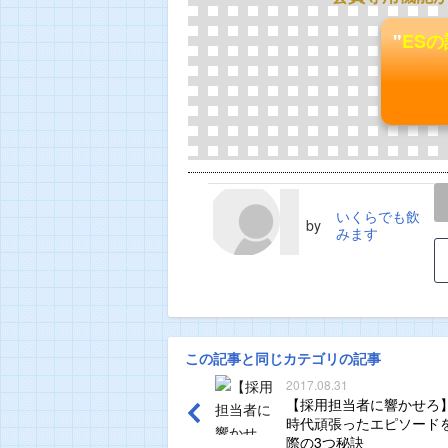
"
ES
LINE
TWEET
いくらでも飲
by
みます
この記事と同じカテゴリの記事
2017.08.31
【採用担当者に響かせろ
時代頑張ったエピソード
際の3つ秘訣