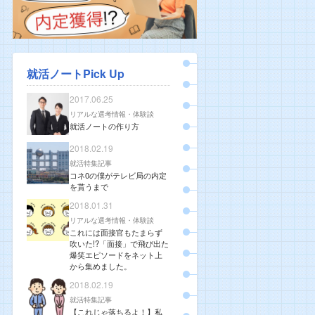
就活ノートPick Up
2017.06.25
リアルな選考情報・体験談
就活ノートの作り方
2018.02.19
就活特集記事
コネ0の僕がテレビ局の内定
を貰うまで
2018.01.31
リアルな選考情報・体験談
これには面接官もたまらず
吹いた!?「面接」で飛び出た
爆笑エピソードをネット上
から集めました。
2018.02.19
就活特集記事
【これじゃ落ちるよ！】私