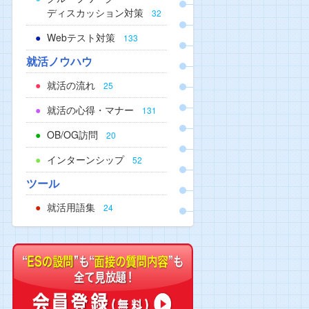
ディスカッション対策
32
Webテスト対策
133
就活ノウハウ
就活の流れ
25
就活の心得・マナー
131
OB/OG訪問
20
インターンシップ
52
ツール
就活用語集
24