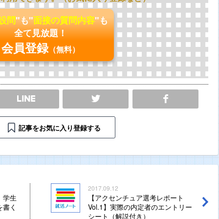
の設問
"も"
面接の質問内容
"も
全て見放題！
会員登録
（無料）
SHARE
記事をお気に入り登録する
2017.09.12
】学生
【アクセンチュア選考レポート
を書く
Vol.1】実際の内定者のエントリー
シート（解説付き）