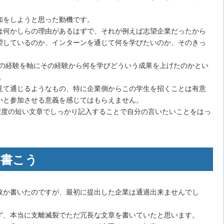
加をしようと思った動機です。
は何かしらの理由があるはずで、それが例えば志望企業だったから
望しているのか、インターンを通じて何を学びたいのか、そのきっ
つの経験を軸にその経験から何を学びどういう成果を上げたのかとい
。
見て通じるようなもの、特に企業側からこの学生を招くことは有意
いと参加させる意義を感じてはもらえません。
程度の短い文章でしっかり記入することで自分の言いたいことをはっ
を書こう
枚か書いたのですが、最初に提出した企業は通過出来ませんでし
ず、本当に支離滅裂でただ冗長な文章を書いていたと思います。