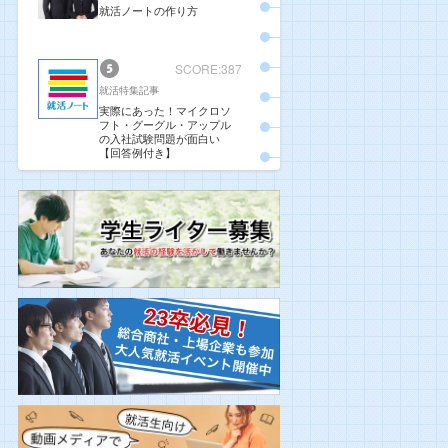
就活ノートの作り方
SCORE:387
就活特集記事
実際にあった！マイクロソ
フト・グーグル・アップル
の入社試験問題が面白い
【回答例付き】