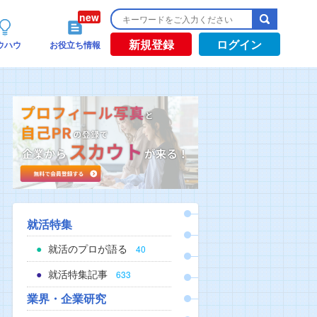
新規登録
ログイン
ウハウ
お役立ち情報
就活特集
就活のプロが語る
40
就活特集記事
633
業界・企業研究