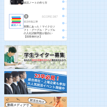
就活ノートの作り方
SCORE:387
就活特集記事
実際にあった！マイクロソ
フト・グーグル・アップル
の入社試験問題が面白い
【回答例付き】