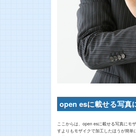
open esに載せる
ここからは、open esに載せる写真
すよりもモザイクで加工したほうが簡単に