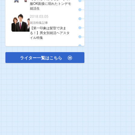
服OK面接に現れたトンデモ
就活生
2018.03.05
就活特集記事
【第一印象は髪型で決ま
る！】男女別就活ヘアスタ
イル特集
ライター一覧はこちら