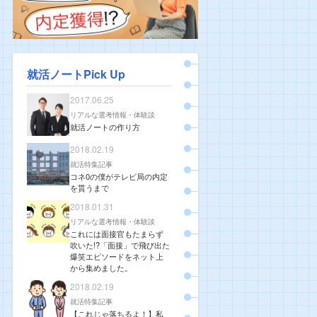
就活ノートPick Up
2017.06.25
リアルな選考情報・体験談
就活ノートの作り方
2018.02.19
就活特集記事
コネ0の僕がテレビ局の内定
を貰うまで
2018.01.31
リアルな選考情報・体験談
これには面接官もたまらず
吹いた!?「面接」で飛び出た
爆笑エピソードをネット上
から集めました。
2018.02.19
就活特集記事
【これじゃ落ちるよ！】私