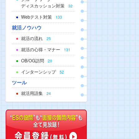
ディスカッション対策
32
Webテスト対策
133
就活ノウハウ
就活の流れ
25
就活の心得・マナー
131
OB/OG訪問
20
インターンシップ
52
ツール
就活用語集
24