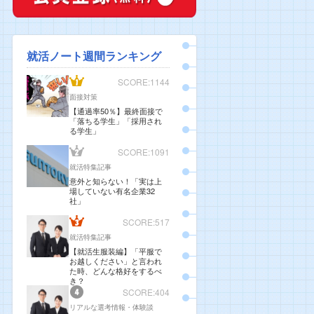
就活ノート週間ランキング
SCORE:1144
面接対策
【通過率50％】最終面接で
「落ちる学生」「採用され
る学生」
SCORE:1091
就活特集記事
意外と知らない！「実は上
場していない有名企業32
社」
SCORE:517
就活特集記事
【就活生服装編】「平服で
お越しください」と言われ
た時、どんな格好をするべ
き？
SCORE:404
リアルな選考情報・体験談