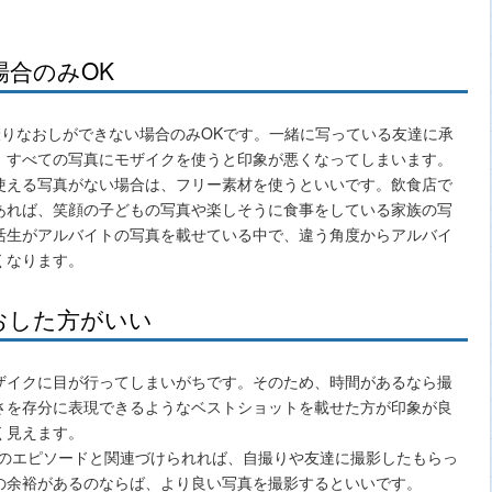
合のみOK
、撮りなおしができない場合のみOKです。一緒に写っている友達に承
、すべての写真にモザイクを使うと印象が悪くなってしまいます。
使える写真がない場合は、フリー素材を使うといいです。飲食店で
あれば、笑顔の子どもの写真や楽しそうに食事をしている家族の写
活生がアルバイトの写真を載せている中で、違う角度からアルバイ
くなります。
おした方がいい
ザイクに目が行ってしまいがちです。そのため、時間があるなら撮
さを存分に表現できるようなベストショットを載せた方が印象が良
く見えます。
とのエピソードと関連づけられれば、自撮りや友達に撮影したもらっ
の余裕があるのならば、より良い写真を撮影するといいです。