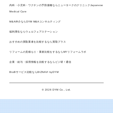
内科・小児科・ワクチンの予防接種ならニューヨークのクリニックJapanese
Medical Care
M&A仲介ならDYM M&Aコンサルティング
福利厚生ならウェルフェアステーション
おすすめの買取業者を比較するなら買取プラス
リフォームの見積もり・業者比較をするならMYリフォームラボ
企業・給与・採用情報を比較するならビジ研！通信
BtoBサービス比較ならBIZNAVI byDYM
© 2026 DYM Co., Ltd.