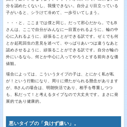
分を認めたくないし、我慢できない。自分より目立っている
子がいると、シラけて冷めて、一歩引いてしまう。
・・・と、ここまでは僕と同じ。だって邪心だから。でもB
さんは、ここで自分がみんなに一目置かれるように、輪の中
心に入れるように、頑張ることができる訳です。ゼミでも何
とか起死回生の意見を述べて、やっぱりあいつは違うなあと
認めさせるように、頑張ることができる訳です。自分が輪の
外にいるなら、何とか中心に入ってやろうとする前向きな価
値観。
場合によっては、こういうタイプの子は、とにかく私が私
が！という行動になり、周りに煙たがられる懸念があります
が、Bさんの場合は、明朗快活であり、相手を尊重しつつ
も、私だって！と考えるタイプなので大丈夫です。まさに発
展的であり健康的。
悪いタイプの「負けず嫌い」。