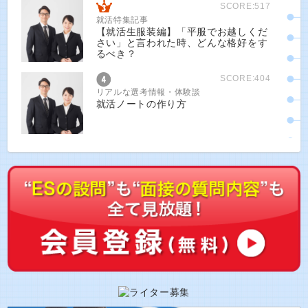
SCORE:517
就活特集記事
【就活生服装編】「平服でお越しくだ
さい」と言われた時、どんな格好をす
るべき？
SCORE:404
リアルな選考情報・体験談
就活ノートの作り方