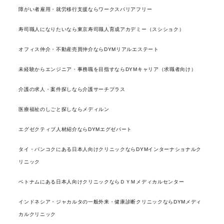
障がい者雇用・就労移行支援ならワークスバリアフリー
寿司職人になりたいなら東京寿司職人育成アカデミー（スシショク）
オフィス仲介・不動産売買仲介ならDYMリアルエステート
未経験からエンジニア・事務職を目指すならDYMキャリア（求職者向け）
介護の求人・案件探しなら介護サーチプラス
医療福祉のしごと探しならメディルン
エグゼクティブ人材紹介ならDYMエグゼパート
タイ・バンコクにある日本人向けクリニックならDYMインターナショナルク
リニック
ベトナムにある日本人向けクリニックならＤＹＭメディカルセンター
インドネシア・ジャカルタの一般外来・健康診断クリニックならDYMメディ
カルクリニック