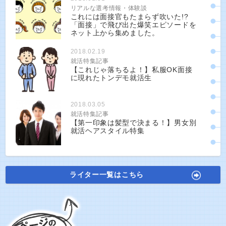
リアルな選考情報・体験談
これには面接官もたまらず吹いた!?
「面接」で飛び出た爆笑エピソードを
ネット上から集めました。
2018.02.19
就活特集記事
【これじゃ落ちるよ！】私服OK面接
に現れたトンデモ就活生
2018.03.05
就活特集記事
【第一印象は髪型で決まる！】男女別
就活ヘアスタイル特集
ライター一覧はこちら