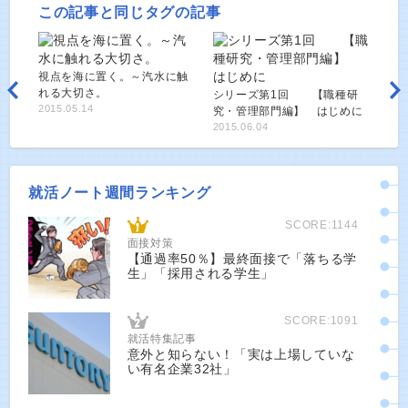
この記事と同じタグの記事
視点を海に置く。～汽水に触
れる大切さ。
シリーズ第1回 【職種研
2015.05.14
究・管理部門編】 はじめに
2015.06.04
就活ノート週間ランキング
SCORE:1144
面接対策
【通過率50％】最終面接で「落ちる学
生」「採用される学生」
SCORE:1091
就活特集記事
意外と知らない！「実は上場していな
い有名企業32社」