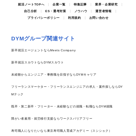
就活ノートTOPへ
企業一覧
特集記事
業界・企業研究
自己分析
ES・選考対策
ノウハウ
運営者情報
プライバシーポリシー
利用規約
お問い合わせ
DYMグループ関連サイト
新卒就活エージェントならMeets Company
新卒就活スカウトならDYMスカウト
未経験からエンジニア・事務職を目指すならDYMキャリア
フリーランスマーケター・フリーランスエンジニアの求人・案件探しならDY
Mテック
既卒・第二新卒・フリーター・未経験などの就職・転職ならDYM就職
障がい者雇用・就労移行支援ならワークスバリアフリー
寿司職人になりたいなら東京寿司職人育成アカデミー（スシショク）