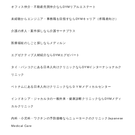
オフィス仲介・不動産売買仲介ならDYMリアルエステート
未経験からエンジニア・事務職を目指すならDYMキャリア（求職者向け）
介護の求人・案件探しなら介護サーチプラス
医療福祉のしごと探しならメディルン
エグゼクティブ人材紹介ならDYMエグゼパート
タイ・バンコクにある日本人向けクリニックならDYMインターナショナルク
リニック
ベトナムにある日本人向けクリニックならＤＹＭメディカルセンター
インドネシア・ジャカルタの一般外来・健康診断クリニックならDYMメディ
カルクリニック
内科・小児科・ワクチンの予防接種ならニューヨークのクリニックJapanese
Medical Care