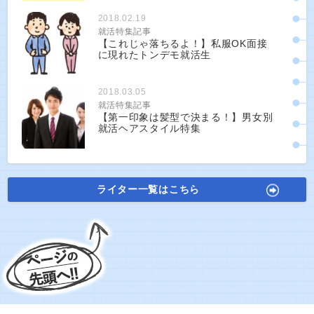
2018.02.19
就活特集記事
【これじゃ落ちるよ！】私服OK面接
に現れたトンデモ就活生
2018.03.05
就活特集記事
【第一印象は髪型で決まる！】男女別
就活ヘアスタイル特集
ライター一覧はこちら