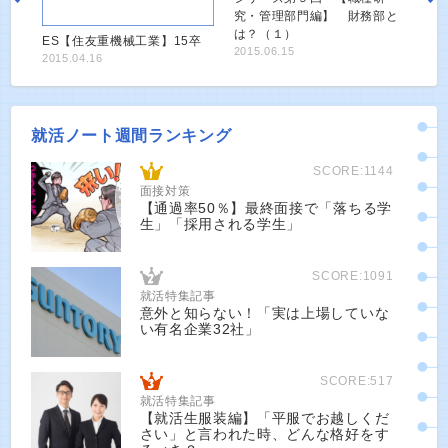
究・管理部門編】 財務部と
は？（１）
ES【住友重機械工業】15卒
2015.06.15
2015.04.16
就活ノート週間ランキング
SCORE:1144
面接対策
【通過率50％】最終面接で「落ちる学
生」「採用される学生」
SCORE:1091
就活特集記事
意外と知らない！「実は上場していな
い有名企業32社」
SCORE:517
就活特集記事
【就活生服装編】「平服でお越しくだ
さい」と言われた時、どんな格好をす