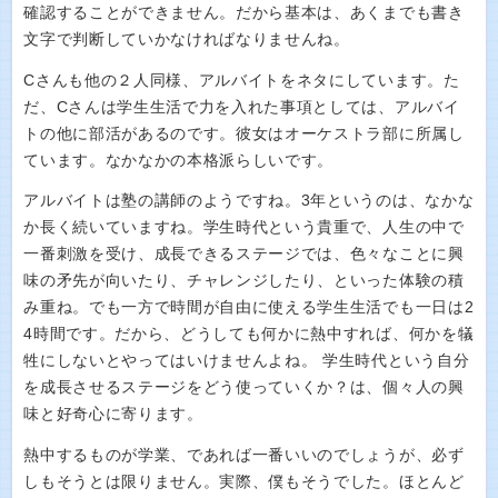
確認することができません。だから基本は、あくまでも書き
文字で判断していかなければなりませんね。
Cさんも他の２人同様、アルバイトをネタにしています。た
だ、Cさんは学生生活で力を入れた事項としては、アルバイ
トの他に部活があるのです。彼女はオーケストラ部に所属し
ています。なかなかの本格派らしいです。
アルバイトは塾の講師のようですね。3年というのは、なかな
か長く続いていますね。学生時代という貴重で、人生の中で
一番刺激を受け、成長できるステージでは、色々なことに興
味の矛先が向いたり、チャレンジしたり、といった体験の積
み重ね。でも一方で時間が自由に使える学生生活でも一日は2
4時間です。だから、どうしても何かに熱中すれば、何かを犠
牲にしないとやってはいけませんよね。 学生時代という自分
を成長させるステージをどう使っていくか？は、個々人の興
味と好奇心に寄ります。
熱中するものが学業、であれば一番いいのでしょうが、必ず
しもそうとは限りません。実際、僕もそうでした。ほとんど