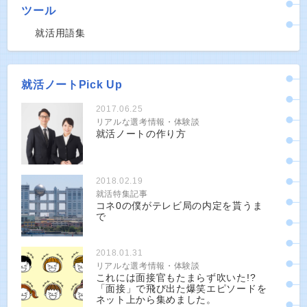
ツール
就活用語集
就活ノートPick Up
2017.06.25
リアルな選考情報・体験談
就活ノートの作り方
2018.02.19
就活特集記事
コネ0の僕がテレビ局の内定を貰うま
で
2018.01.31
リアルな選考情報・体験談
これには面接官もたまらず吹いた!?
「面接」で飛び出た爆笑エピソードを
ネット上から集めました。