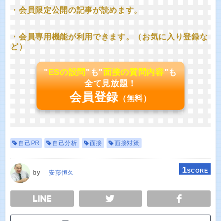
・会員限定公開の記事が読めます。
・会員専用機能が利用できます。（お気に入り登録な
ど）
"
ESの設問
"も"
面接の質問内容
"も
全て見放題！
会員登録
（無料）
自己PR
自己分析
面接
面接対策
1
SCORE
by
安藤恒久
E
TWEET
SHARE