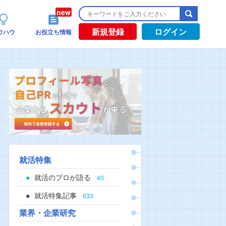
新規登録
ログイン
ウハウ
お役立ち情報
就活特集
就活のプロが語る
40
就活特集記事
633
業界・企業研究