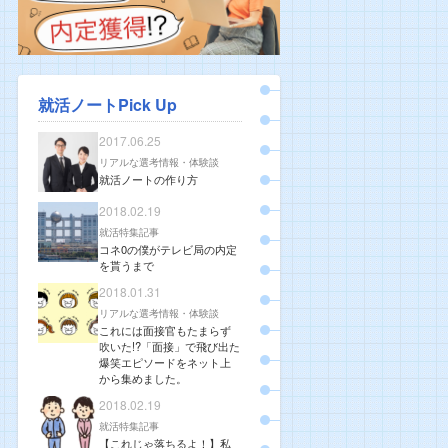
就活ノートPick Up
2017.06.25
リアルな選考情報・体験談
就活ノートの作り方
2018.02.19
就活特集記事
コネ0の僕がテレビ局の内定
を貰うまで
2018.01.31
リアルな選考情報・体験談
これには面接官もたまらず
吹いた!?「面接」で飛び出た
爆笑エピソードをネット上
から集めました。
2018.02.19
就活特集記事
【これじゃ落ちるよ！】私