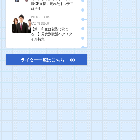
服OK面接に現れたトンデモ
就活生
2018.03.05
就活特集記事
【第一印象は髪型で決ま
る！】男女別就活ヘアスタ
イル特集
ライター一覧はこちら