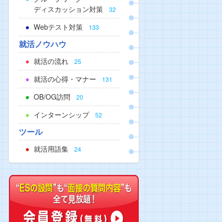
ディスカッション対策
32
Webテスト対策
133
就活ノウハウ
就活の流れ
25
就活の心得・マナー
131
OB/OG訪問
20
インターンシップ
52
ツール
就活用語集
24