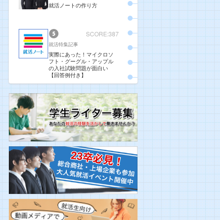
就活ノートの作り方
SCORE:387
就活特集記事
実際にあった！マイクロソ
フト・グーグル・アップル
の入社試験問題が面白い
【回答例付き】