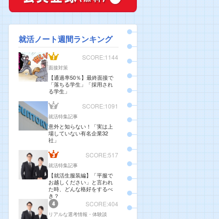
就活ノート週間ランキング
SCORE:1144
面接対策
【通過率50％】最終面接で
「落ちる学生」「採用され
る学生」
SCORE:1091
就活特集記事
意外と知らない！「実は上
場していない有名企業32
社」
SCORE:517
就活特集記事
【就活生服装編】「平服で
お越しください」と言われ
た時、どんな格好をするべ
き？
SCORE:404
リアルな選考情報・体験談